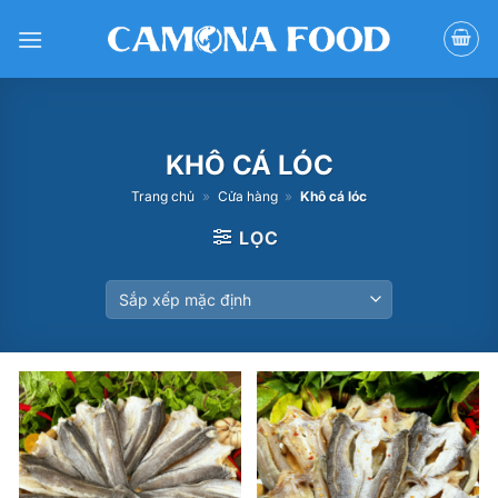
Bỏ
qua
nội
dung
KHÔ CÁ LÓC
Trang chủ
»
Cửa hàng
»
Khô cá lóc
LỌC