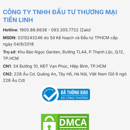
CÔNG TY TNHH ĐẦU TƯ THƯƠNG MẠI
TIẾN LINH
Hotline
: 1900.88.6638 - 093.305.7722 (Zalo)
MSDN
: 0315243246 do Sở Kế hoạch và Đầu tư TPHCM cấp
ngày 04/9/2018
Trụ sở
: Khu Bảo Ngọc Garden, Đường TL44, P.Thạnh Lộc, Q.12,
TP.HCM
CN1
: 34 Đường 10, KĐT Vạn Phúc, Hiệp Bình, TP.HCM
CN2
: 228 Âu Cơ, Quảng An, Tây Hồ, Hà Nội, Việt Nam (Số 9 ngõ
228 Âu Cơ)
Khô cá lóc là gì?
2. Quy trình làm khô cá lóc truyền thống