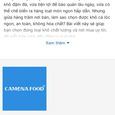
khô đậm đà, vừa tiện lợi để bảo quản lâu ngày, vừa có
thể chế biến ra hàng loạt món ngon hấp dẫn. Nhưng
giữa hàng trăm nơi bán, làm sao chọn được khô cá lóc
ngon, an toàn, không hóa chất? Bài viết này sẽ giúp
bạn chọn đúng loại khô chất lượng và nơi mua uy tín,
để mỗi bữa cơm đều đậm vị quê nhà
Xem thêm
1. Khô cá lóc là gì?
Khô cá lóc
là một loại đặc sản nổi tiếng của miền Tây
Nam Bộ, được chế biến từ cá lóc tươi sau khi làm sạch,
tẩm ướp gia vị rồi đem phơi nắng tự nhiên. Khác với
các loại cá khô khác, khô cá lóc có phần thịt chắc, vị
ngọt tự nhiên, ít xương dăm, khi chế biến vẫn giữ được
hương vị thơm ngon đặc trưng.