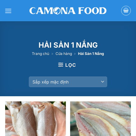
Bỏ
qua
nội
dung
HẢI SẢN 1 NẮNG
Trang chủ
»
Cửa hàng
»
Hải Sản 1 Nắng
LỌC