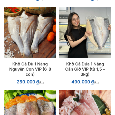
Khô Cá Đù 1 Nắng
Khô Cá Dứa 1 Nắng
Nguyên Con VIP (6-8
Cần Giờ VIP (từ 1,5 –
con)
3kg)
250.000
₫
490.000
₫
/kg
/kg