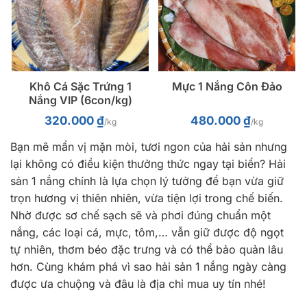
Khô Cá Sặc Trứng 1
Mực 1 Nắng Côn Đảo
Nắng VIP (6con/kg)
320.000
₫
480.000
₫
/kg
/kg
Bạn mê mẩn vị mặn mòi, tươi ngon của hải sản nhưng
lại không có điều kiện thưởng thức ngay tại biển? Hải
sản 1 nắng chính là lựa chọn lý tưởng để bạn vừa giữ
trọn hương vị thiên nhiên, vừa tiện lợi trong chế biến.
Nhờ được sơ chế sạch sẽ và phơi đúng chuẩn một
nắng, các loại cá, mực, tôm,… vẫn giữ được độ ngọt
tự nhiên, thơm béo đặc trưng và có thể bảo quản lâu
hơn. Cùng khám phá vì sao hải sản 1 nắng ngày càng
được ưa chuộng và đâu là địa chỉ mua uy tín nhé!