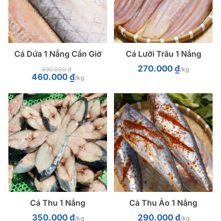
Cá Dứa 1 Nắng Cần Giờ
Cá Lưỡi Trâu 1 Nắng
270.000
₫
490.000
₫
/kg
Giá
Giá
460.000
₫
/kg
gốc
hiện
là:
tại
490.000 ₫.
là:
460.000 ₫.
Cá Thu 1 Nắng
Cá Thu Ảo 1 Nắng
350.000
₫
290.000
₫
/kg
/kg