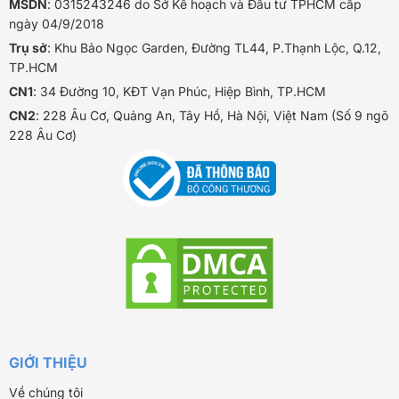
MSDN
: 0315243246 do Sở Kế hoạch và Đầu tư TPHCM cấp
ngày 04/9/2018
Trụ sở
: Khu Bảo Ngọc Garden, Đường TL44, P.Thạnh Lộc, Q.12,
TP.HCM
CN1
: 34 Đường 10, KĐT Vạn Phúc, Hiệp Bình, TP.HCM
CN2
: 228 Âu Cơ, Quảng An, Tây Hồ, Hà Nội, Việt Nam (Số 9 ngõ
228 Âu Cơ)
Hải sản khô 1 nắng là gì?
GIỚI THIỆU
Quy trình chế biến – Tươi ngon giữ vị tự
Về chúng tôi