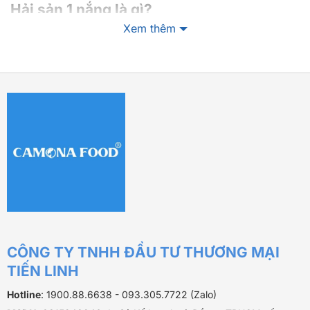
Hải sản 1 nắng là gì?
Xem thêm
Hải sản 1 nắng là loại hải sản được làm từ nguyên liệu
tươi sống (như cá, mực, tôm…) sau khi đánh bắt về sẽ
được làm sạch, sơ chế và phơi duy nhất một lần dưới
nắng to. Quá trình này giúp hải sản se mặt bên ngoài,
giảm độ ẩm nhưng vẫn giữ được phần lớn độ tươi và vị
ngọt tự nhiên của thịt cá.
Khác với các loại hải sản khô được phơi lâu cho đến
khi cứng hoàn toàn, hải sản 1 nắng chỉ phơi khoảng 1
ngày, đủ để bề mặt khô ráo nhưng bên trong vẫn mềm,
không bị xác. Đây chính là lý do loại thực phẩm này
được yêu thích bởi sự tiện lợi, dễ bảo quản và chế biến
nhanh chóng trong các bữa ăn hằng ngày.
CÔNG TY TNHH ĐẦU TƯ THƯƠNG MẠI
TIẾN LINH
Hotline
: 1900.88.6638 - 093.305.7722 (Zalo)