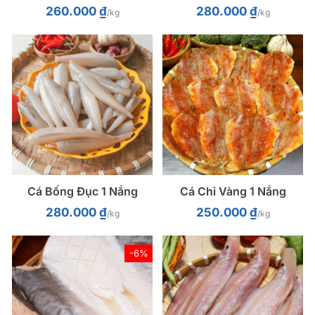
260.000
₫
280.000
₫
/kg
/kg
Cá Bống Đục 1 Nắng
Cá Chỉ Vàng 1 Nắng
280.000
₫
250.000
₫
/kg
/kg
-6%