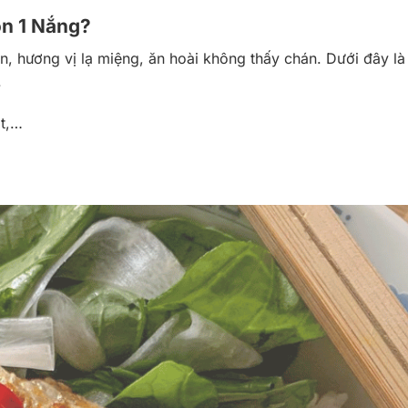
on 1 Nắng?
, hương vị lạ miệng, ăn hoài không thấy chán. Dưới đây là
.
ớt,…