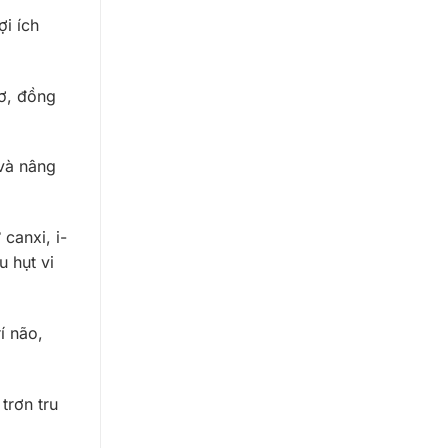
i ích
cơ, đồng
và nâng
canxi, i-
u hụt vi
í não,
trơn tru