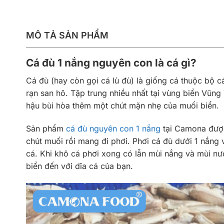
MÔ TẢ SẢN PHẨM
Cá đù 1 nắng nguyên con là cá gì?
Cá đù (hay còn gọi cá lù đù) là giống cá thuộc bộ
rạn san hô. Tập trung nhiều nhất tại vùng biển Vũng 
hậu bùi hòa thêm một chút mặn nhẹ của muối biển.
Sản phẩm
cá đù nguyên con 1 nắng
tại Camona được
chút muối rồi mang đi phơi. Phơi cá đù dưới 1 nắng
cá. Khi khô cá phơi xong có lẫn mùi nắng và mùi n
biển đến với dĩa cá của bạn.