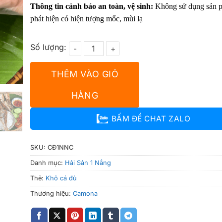
Thông tin cảnh báo an toàn, vệ sinh:
Không sử dụng sản 
phát hiện có hiện tượng mốc, mùi lạ
Cá Đù 1 Nắng Nguyên Con số lượng
THÊM VÀO GIỎ
HÀNG
BẤM ĐỂ CHAT ZALO
SKU:
CĐ1NNC
Danh mục:
Hải Sản 1 Nắng
Thẻ:
Khô cá đù
Thương hiệu:
Camona