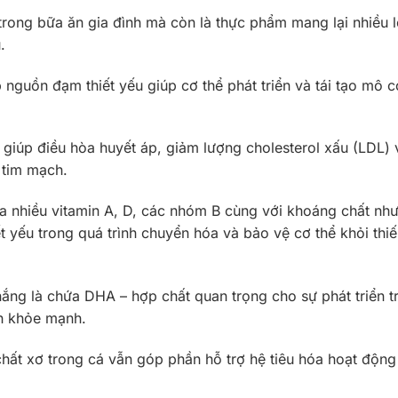
ong bữa ăn gia đình mà còn là thực phẩm mang lại nhiều lợ
.
nguồn đạm thiết yếu giúp cơ thể phát triển và tái tạo mô 
iúp điều hòa huyết áp, giảm lượng cholesterol xấu (LDL) 
ệ tim mạch.
 nhiều vitamin A, D, các nhóm B cùng với khoáng chất như 
t yếu trong quá trình chuyển hóa và bảo vệ cơ thể khỏi thiế
ắng là chứa DHA – hợp chất quan trọng cho sự phát triển tr
inh khỏe mạnh.
hất xơ trong cá vẫn góp phần hỗ trợ hệ tiêu hóa hoạt động 