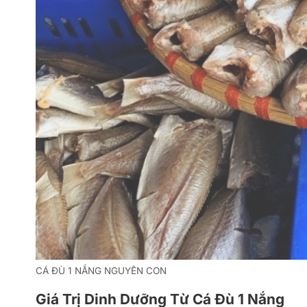
CÁ ĐÙ 1 NẮNG NGUYÊN CON
Giá Trị Dinh Dưỡng Từ Cá Đù 1 Nắng