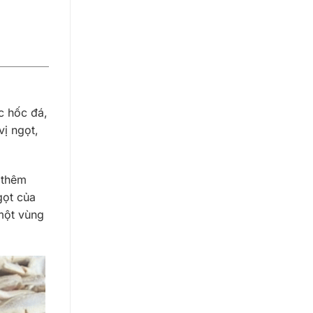
c hốc đá,
vị ngọt,
 thêm
gọt của
một vùng