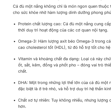
Cá đù một nắng không chỉ là món ngon quen thuộc tr
cho sức khỏe nhờ hàm lượng dinh dưỡng phong phú
Protein chất lượng cao: Cá đù một nắng cung cấp 
thời duy trì hoạt động của các cơ quan nội tạng.
Omega-3: Hàm lượng axit béo Omega-3 trong cá g
cao cholesterol tốt (HDL), từ đó hỗ trợ tốt cho h
Vitamin và khoáng chất đa dạng: Loại cá này chứa
ốt, sắt, kẽm, đồng và phốt pho – đóng vai trò thiế
chất.
DHA: Một trong những lợi thế lớn của cá đù một n
đặc biệt là ở trẻ nhỏ, và hỗ trợ duy trì hệ thần k
Chất xơ tự nhiên: Tuy không nhiều, nhưng lượng c
hơn.