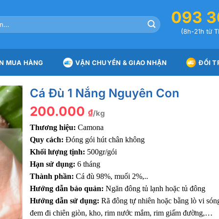
093 3
(8h-21h từ T
N MUA HÀNG
VẬN CHUYỂN & GIAO NHẬN
ĐỔI T
Cá Đù 1 Nắng Nguyên Con
200.000
₫
/kg
Thương hiệu:
Camona
Quy cách:
Đóng gói hút chân không
Khối lượng tịnh:
500gr/gói
Hạn sử dụng:
6 tháng
Thành phần:
Cá đù 98%, muối 2%,..
Hướng dẫn bảo quản:
Ngăn đông tủ lạnh hoặc tủ đông
Hướng dẫn sử dụng:
Rã đông tự nhiên hoặc bằng lò vi són
đem đi chiên giòn, kho, rim nước mắm, rim giấm đường,…