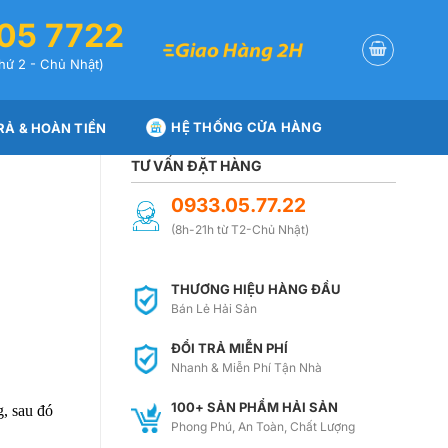
05 7722
hứ 2 - Chủ Nhật)
HỆ THỐNG CỬA HÀNG
RẢ & HOÀN TIỀN
TƯ VẤN ĐẶT HÀNG
0933.05.77.22
(8h-21h từ T2-Chủ Nhật)
THƯƠNG HIỆU HÀNG ĐẦU
Bán Lẻ Hải Sản
ĐỔI TRẢ MIỄN PHÍ
Nhanh & Miễn Phí Tận Nhà
100+ SẢN PHẨM HẢI SẢN
g, sau đó
Phong Phú, An Toàn, Chất Lượng