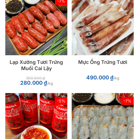
-7%
Lạp Xưởng Tươi Trứng
Mực Ống Trứng Tươi
Muối Cai Lậy
490.000
₫
300.000
₫
/kg
Giá
Giá
280.000
₫
/kg
gốc
hiện
là:
tại
300.000 ₫.
là:
280.000 ₫.
-5%
-7%