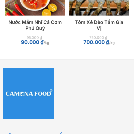
Nước Mắm Nhĩ Cá Cơm
Tôm Xẻ Dẻo Tẩm Gia
Phú Quý
Vị
95.000
₫
750.000
₫
Giá
Giá
Giá
Giá
90.000
₫
700.000
₫
/kg
/kg
gốc
hiện
gốc
hiện
là:
tại
là:
tại
95.000 ₫.
là:
750.000 ₫.
là:
90.000 ₫.
700.000 ₫.