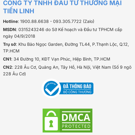
CÔNG TY TNHH ĐẦU TƯ THƯƠNG MẠI
TIẾN LINH
Hotline
: 1900.88.6638 - 093.305.7722 (Zalo)
MSDN
: 0315243246 do Sở Kế hoạch và Đầu tư TPHCM cấp
ngày 04/9/2018
Trụ sở
: Khu Bảo Ngọc Garden, Đường TL44, P.Thạnh Lộc, Q.12,
TP.HCM
CN1
: 34 Đường 10, KĐT Vạn Phúc, Hiệp Bình, TP.HCM
CN2
: 228 Âu Cơ, Quảng An, Tây Hồ, Hà Nội, Việt Nam (Số 9 ngõ
228 Âu Cơ)