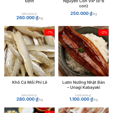
Định
Nguyên Con VIP (6-8
con)
250.000
₫
280.000
₫
/kg
Giá
Giá
260.000
₫
/kg
gốc
hiện
là:
tại
280.000 ₫.
là:
260.000 ₫.
-7%
-2%
Khô Cá Mối Phi Lê
Lươn Nướng Nhật Bản
– Unagi Kabayaki
300.000
₫
1.125.000
₫
Giá
Giá
Giá
Giá
280.000
₫
1.100.000
₫
/kg
/kg
gốc
hiện
gốc
hiện
là:
tại
là:
tại
300.000 ₫.
là:
1.125.000 ₫.
là:
280.000 ₫.
1.100.000 ₫.