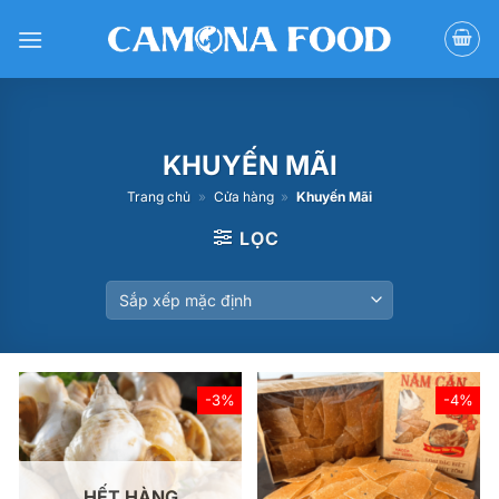
Bỏ
qua
nội
dung
KHUYẾN MÃI
Trang chủ
»
Cửa hàng
»
Khuyến Mãi
LỌC
-3%
-4%
HẾT HÀNG