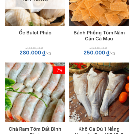
Ốc Bulot Pháp
Bánh Phồng Tôm Năm
Căn Cà Mau
290.000
₫
260.000
₫
Giá
Giá
Giá
Giá
280.000
₫
250.000
₫
/kg
/kg
gốc
hiện
gốc
hiện
là:
tại
là:
tại
290.000 ₫.
là:
260.000 ₫.
là:
280.000 ₫.
250.000 ₫.
-7%
Chả Ram Tôm Đất Bình
Khô Cá Đù 1 Nắng