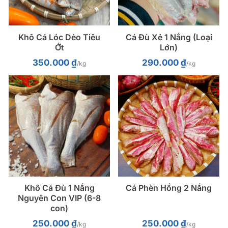
Khô Cá Lóc Dẻo Tiêu
Cá Đù Xẻ 1 Nắng (Loại
Ớt
Lớn)
350.000
₫
290.000
₫
/kg
/kg
Khô Cá Đù 1 Nắng
Cá Phèn Hồng 2 Nắng
Nguyên Con VIP (6-8
con)
250.000
₫
250.000
₫
/kg
/kg