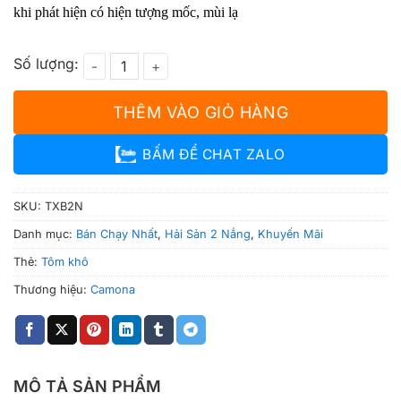
khi phát hiện có hiện tượng mốc, mùi lạ
Tôm Xẻ Dẻo Tẩm Gia Vị số lượng
THÊM VÀO GIỎ HÀNG
BẤM ĐỂ CHAT ZALO
SKU:
TXB2N
Danh mục:
Bán Chạy Nhất
,
Hải Sản 2 Nắng
,
Khuyến Mãi
Thẻ:
Tôm khô
Thương hiệu:
Camona
MÔ TẢ SẢN PHẨM