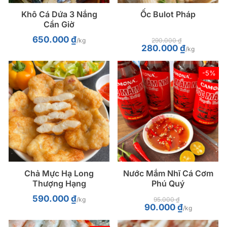
Khô Cá Dứa 3 Nắng
Ốc Bulot Pháp
Cần Giờ
650.000
₫
/kg
290.000
₫
Giá
Giá
280.000
₫
/kg
gốc
hiện
là:
tại
290.000 ₫.
là:
280.000 ₫.
-5%
Chả Mực Hạ Long
Nước Mắm Nhĩ Cá Cơm
Thượng Hạng
Phú Quý
590.000
₫
/kg
95.000
₫
Giá
Giá
90.000
₫
/kg
gốc
hiện
là:
tại
95.000 ₫.
là: