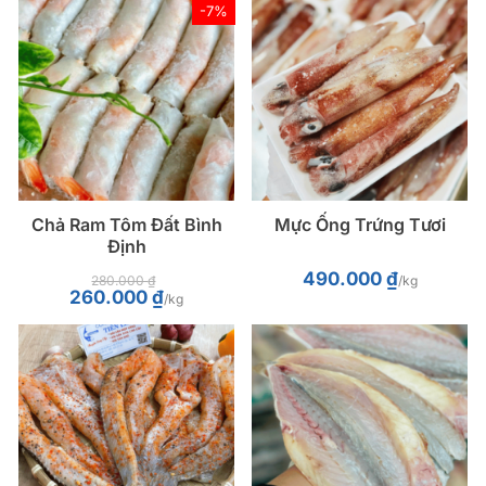
90.000 ₫.
-7%
Chả Ram Tôm Đất Bình
Mực Ống Trứng Tươi
Định
490.000
₫
280.000
₫
/kg
Giá
Giá
260.000
₫
/kg
gốc
hiện
là:
tại
280.000 ₫.
là:
260.000 ₫.