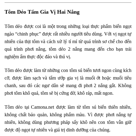
Tôm Dẻo Tẩm Gia Vị Hai Nắng
Tôm dẻo được coi là một trong những loại thực phẩm biển ngọt
ngào “chinh phục” được rất nhiều người tiêu dùng. Với vị ngọt tự
nhiên của thịt tôm và cách xử lý tỉ mỉ từ quá trình sơ chế cho đến
quá trình phơi nắng, tôm dẻo 2 nắng mang đến cho bạn trải
nghiệm ẩm thực độc đáo và thú vị.
Tôm dẻo được làm từ những con tôm sú biển tươi ngon cùng kích
cỡ, được làm sạch và tẩm ướp gia vị là muối ớt hoặc muối tiêu
chanh, sau đó các ngư dân sẽ mang đi phơi 2 nắng gắt. Không
phơi tôm khô quá, tôm sẽ bị cứng đờ, khô ráp, mất ngon.
Tôm dẻo tại Camona.net được làm từ tôm sú biển thiên nhiên,
không chất bảo quản, không phẩm màu. Vì được phơi nắng tự
nhiên, không dùng phương pháp sấy khô nên con tôm vẫn giữ
được độ ngọt tự nhiên và giá trị dinh dưỡng của chúng.