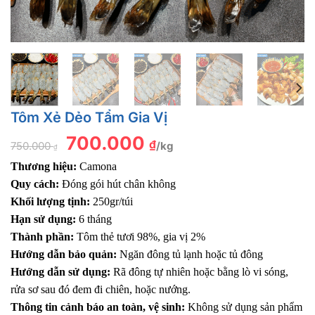
Tôm Xẻ Dẻo Tẩm Gia Vị
Giá
700.000
Giá
₫
750.000
/kg
gốc
hiện
₫
là:
tại
Thương hiệu:
Camona
750.000 ₫.
là:
700.000 ₫.
Quy cách:
Đóng gói hút chân không
Khối lượng tịnh:
250gr/túi
Hạn sử dụng:
6 tháng
Thành phần:
Tôm thẻ tươi 98%, gia vị 2%
Hướng dẫn bảo quản:
Ngăn đông tủ lạnh hoặc tủ đông
Hướng dẫn sử dụng:
Rã đông tự nhiên hoặc bằng lò vi sóng,
rửa sơ sau đó đem đi chiên, hoặc nướng.
Thông tin cảnh báo an toàn, vệ sinh:
Không sử dụng sản phẩm