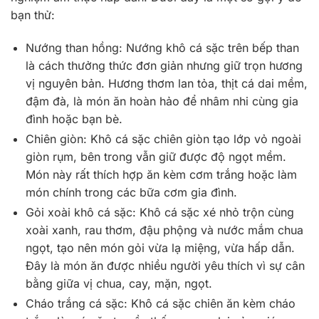
bạn thử:
Nướng than hồng: Nướng khô cá sặc trên bếp than
là cách thưởng thức đơn giản nhưng giữ trọn hương
vị nguyên bản. Hương thơm lan tỏa, thịt cá dai mềm,
đậm đà, là món ăn hoàn hảo để nhâm nhi cùng gia
đình hoặc bạn bè.
Chiên giòn: Khô cá sặc chiên giòn tạo lớp vỏ ngoài
giòn rụm, bên trong vẫn giữ được độ ngọt mềm.
Món này rất thích hợp ăn kèm cơm trắng hoặc làm
món chính trong các bữa cơm gia đình.
Gỏi xoài khô cá sặc: Khô cá sặc xé nhỏ trộn cùng
xoài xanh, rau thơm, đậu phộng và nước mắm chua
ngọt, tạo nên món gỏi vừa lạ miệng, vừa hấp dẫn.
Đây là món ăn được nhiều người yêu thích vì sự cân
bằng giữa vị chua, cay, mặn, ngọt.
Cháo trắng cá sặc: Khô cá sặc chiên ăn kèm cháo