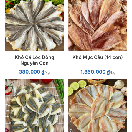
Khô Cá Lóc Đông
Khô Mực Câu (14 con)
Nguyên Con
380.000
₫
1.850.000
₫
/kg
/kg