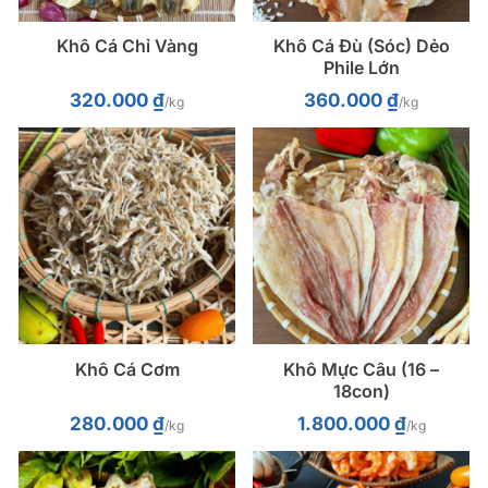
Khô Cá Chỉ Vàng
Khô Cá Đù (Sóc) Dẻo
Phile Lớn
320.000
₫
360.000
₫
/kg
/kg
Khô Cá Cơm
Khô Mực Câu (16 –
18con)
280.000
₫
1.800.000
₫
/kg
/kg