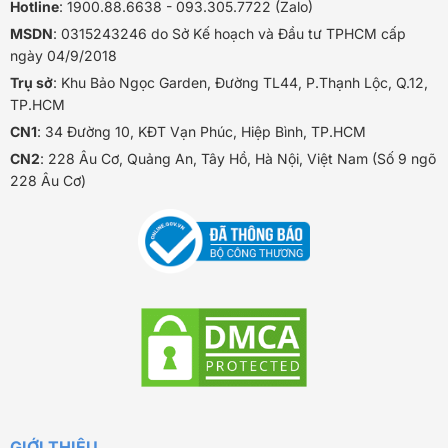
Hotline
: 1900.88.6638 - 093.305.7722 (Zalo)
MSDN
: 0315243246 do Sở Kế hoạch và Đầu tư TPHCM cấp
ngày 04/9/2018
Trụ sở
: Khu Bảo Ngọc Garden, Đường TL44, P.Thạnh Lộc, Q.12,
TP.HCM
CN1
: 34 Đường 10, KĐT Vạn Phúc, Hiệp Bình, TP.HCM
CN2
: 228 Âu Cơ, Quảng An, Tây Hồ, Hà Nội, Việt Nam (Số 9 ngõ
228 Âu Cơ)
GIỚI THIỆU