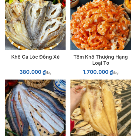
Khô Cá Lóc Đồng Xẻ
Tôm Khô Thượng Hạng
Loại To
380.000
₫
1.700.000
₫
/kg
/kg