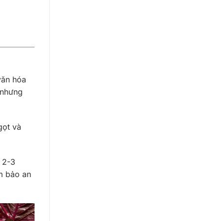
văn hóa
 nhưng
gọt và
ừ 2-3
m bảo an