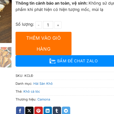
Thông tin cảnh báo an toàn, vệ sinh:
Không sử dụ
phẩm khi phát hiện có hiện tượng mốc, mùi lạ
Khô Cá Lóc Đông Nguyên Con số lượng
THÊM VÀO GIỎ
HÀNG
BẤM ĐỂ CHAT ZALO
SKU:
KCLĐ
Danh mục:
Hải Sản Khô
Thẻ:
Khô cá lóc
Thương hiệu:
Camona