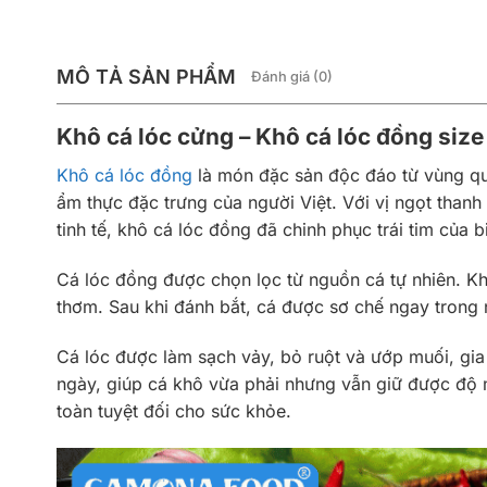
MÔ TẢ SẢN PHẨM
Đánh giá (0)
Khô cá lóc cửng – Khô cá lóc đồng size
Khô cá lóc đồng
là món đặc sản độc đáo từ vùng qu
ẩm thực đặc trưng của người Việt. Với vị ngọt than
tinh tế, khô cá lóc đồng đã chinh phục trái tim của 
Cá lóc đồng được chọn lọc từ nguồn cá tự nhiên. Kh
thơm. Sau khi đánh bắt, cá được sơ chế ngay trong
Cá lóc được làm sạch vảy, bỏ ruột và ướp muối, gia 
ngày, giúp cá khô vừa phải nhưng vẫn giữ được độ
toàn tuyệt đối cho sức khỏe.