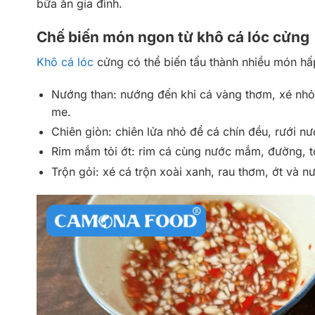
bữa ăn gia đình.
Chế biến món ngon từ khô cá lóc cửng
Khô cá lóc
cửng có thể biến tấu thành nhiều món h
Nướng than: nướng đến khi cá vàng thơm, xé nh
me.
Chiên giòn: chiên lửa nhỏ để cá chín đều, rưới n
Rim mắm tỏi ớt: rim cá cùng nước mắm, đường, tỏ
Trộn gỏi: xé cá trộn xoài xanh, rau thơm, ớt và 