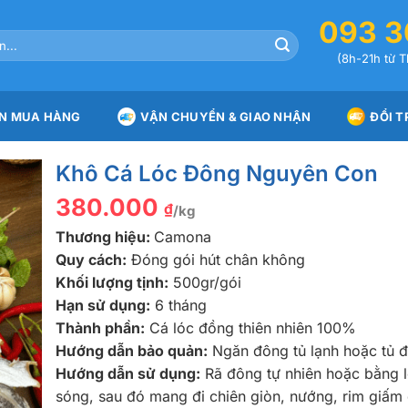
093 3
(8h-21h từ T
N MUA HÀNG
VẬN CHUYỂN & GIAO NHẬN
ĐỔI T
Khô Cá Lóc Đông Nguyên Con
380.000
₫
/kg
Thương hiệu:
Camona
Quy cách:
Đóng gói hút chân không
Khối lượng tịnh:
500gr/gói
Hạn sử dụng:
6 tháng
Thành phần:
Cá lóc đồng thiên nhiên 100%
Hướng dẫn bảo quản:
Ngăn đông tủ lạnh hoặc tủ 
Hướng dẫn sử dụng:
Rã đông tự nhiên hoặc bằng l
sóng, sau đó mang đi chiên giòn, nướng, rim giấ