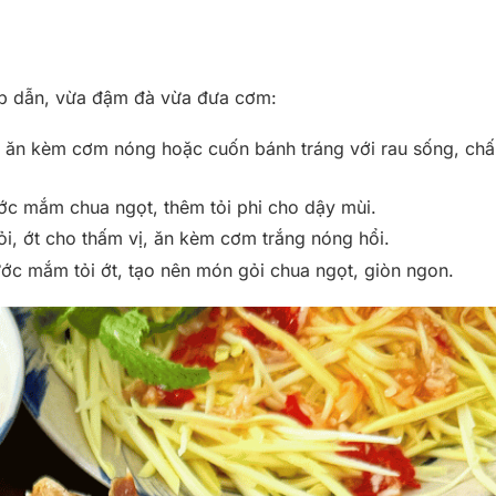
ấp dẫn, vừa đậm đà vừa đưa cơm:
ỏ ăn kèm cơm nóng hoặc cuốn bánh tráng với rau sống, c
ước mắm chua ngọt, thêm tỏi phi cho dậy mùi.
i, ớt cho thấm vị, ăn kèm cơm trắng nóng hổi.
nước mắm tỏi ớt, tạo nên món gỏi chua ngọt, giòn ngon.