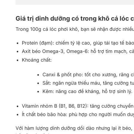
Giá trị dinh dưỡng có trong khô cá lóc 
Trong 100g cá lóc phơi khô, bạn sẽ nhận được nhiều
Protein (đạm): chiếm tỷ lệ cao, giúp tái tạo tế b
Axit béo Omega-3, Omega-6: hỗ trợ tim mạch, cải 
Khoáng chất:
Canxi & phốt pho: tốt cho xương, răng 
Sắt: ngăn ngừa thiếu máu, tăng cường t
Kẽm: nâng cao đề kháng, hỗ trợ sinh lý.
Vitamin nhóm B (B1, B6, B12): tăng cường chuyển 
Ít chất béo bão hòa: phù hợp cho người muốn duy
Với hàm lượng dinh dưỡng dồi dào nhưng lại ít béo