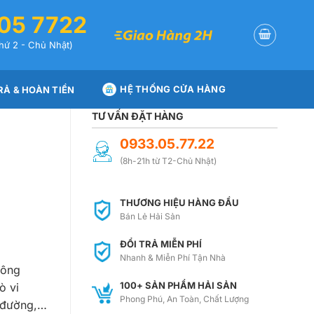
05 7722
hứ 2 - Chủ Nhật)
HỆ THỐNG CỬA HÀNG
RẢ & HOÀN TIỀN
TƯ VẤN ĐẶT HÀNG
0933.05.77.22
(8h-21h từ T2-Chủ Nhật)
THƯƠNG HIỆU HÀNG ĐẦU
Bán Lẻ Hải Sản
ĐỔI TRẢ MIỄN PHÍ
Nhanh & Miễn Phí Tận Nhà
đông
100+ SẢN PHẨM HẢI SẢN
ò vi
Phong Phú, An Toàn, Chất Lượng
m đường,…