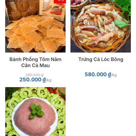
Bánh Phồng Tôm Năm
Trứng Cá Lóc Bông
Căn Cà Mau
580.000
₫
260.000
₫
/kg
Giá
Giá
250.000
₫
/kg
gốc
hiện
là:
tại
260.000 ₫.
là:
250.000 ₫.