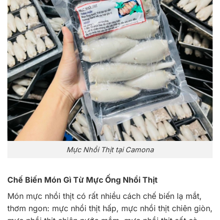
Mực Nhồi Thịt tại Camona
Chế Biến Món Gì Từ Mực Ống Nhồi Thịt
Món mực nhồi thịt có rất nhiều cách chế biến lạ mắt,
thơm ngon: mực nhồi thịt hấp, mực nhồi thịt chiên giòn,