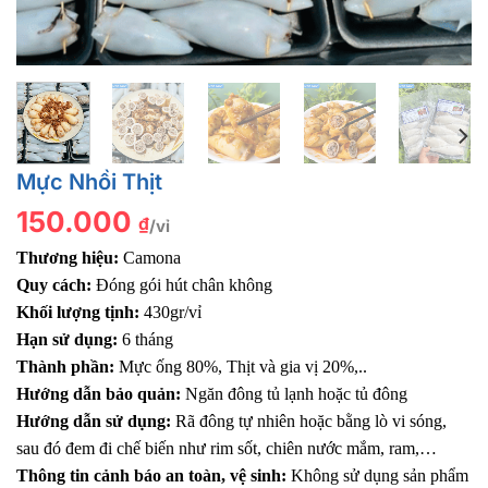
Mực Nhồi Thịt
150.000
₫
/vỉ
Thương hiệu:
Camona
Quy cách:
Đóng gói hút chân không
Khối lượng tịnh:
430gr/vỉ
Hạn sử dụng:
6 tháng
Thành phần:
Mực ống 80%, Thịt và gia vị 20%,..
Hướng dẫn bảo quản:
Ngăn đông tủ lạnh hoặc tủ đông
Hướng dẫn sử dụng:
Rã đông tự nhiên hoặc bằng lò vi sóng,
sau đó đem đi chế biến như rim sốt, chiên nước mắm, ram,…
Thông tin cảnh báo an toàn, vệ sinh:
Không sử dụng sản phẩm