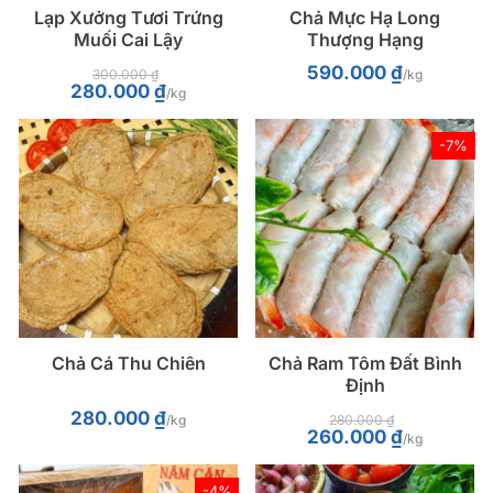
Lạp Xưởng Tươi Trứng
Chả Mực Hạ Long
Muối Cai Lậy
Thượng Hạng
590.000
₫
300.000
₫
/kg
Giá
Giá
280.000
₫
/kg
gốc
hiện
là:
tại
300.000 ₫.
là:
280.000 ₫.
-7%
Chả Cá Thu Chiên
Chả Ram Tôm Đất Bình
Định
280.000
₫
/kg
280.000
₫
Giá
Giá
260.000
₫
/kg
gốc
hiện
là:
tại
280.000 ₫.
là:
260.000 ₫.
-4%