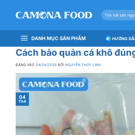
Bỏ
qua
Tìm
nội
kiếm:
dung
DANH MỤC SẢN PHẨM
HƯỚNG DẪ
Cách bảo quản cá khô đúng
ĐĂNG VÀO
04/04/2025
BỞI
NGUYỄN THÙY LINH
04
Th4