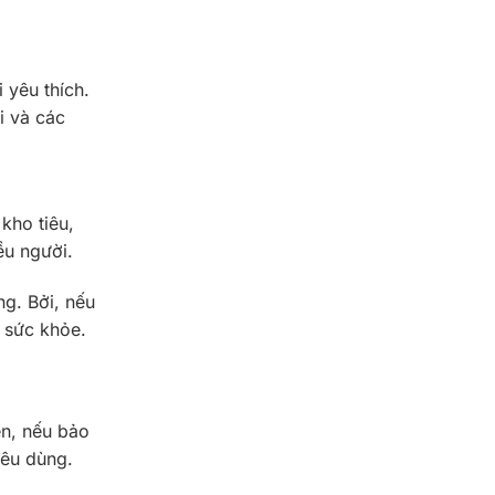
 yêu thích.
i và các
kho tiêu,
ều người.
ng. Bởi, nếu
 sức khỏe.
ên, nếu bảo
iêu dùng.