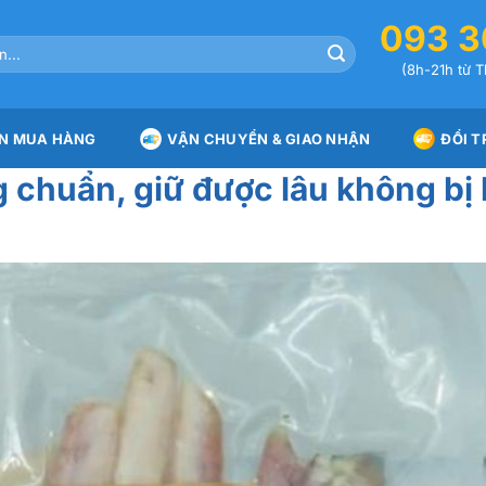
093 3
(8h-21h từ T
N MUA HÀNG
VẬN CHUYỂN & GIAO NHẬN
ĐỔI T
 chuẩn, giữ được lâu không bị