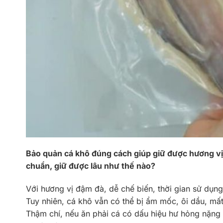
Bảo quản cá khô đúng cách giúp giữ được hương vị 
chuẩn, giữ được lâu như thế nào?
Với hương vị đậm đà, dễ chế biến, thời gian sử dụng
Tuy nhiên, cá khô vẫn có thể bị ẩm mốc, ôi dầu, m
Thậm chí, nếu ăn phải cá có dấu hiệu hư hỏng nặng