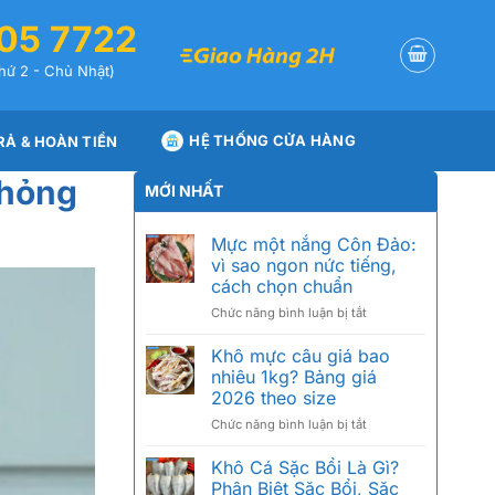
05 7722
hứ 2 - Chủ Nhật)
HỆ THỐNG CỬA HÀNG
RẢ & HOÀN TIỀN
 hỏng
MỚI NHẤT
Mực một nắng Côn Đảo:
vì sao ngon nức tiếng,
cách chọn chuẩn
ở
Chức năng bình luận bị tắt
Mực
một
Khô mực câu giá bao
nắng
nhiêu 1kg? Bảng giá
Côn
2026 theo size
Đảo:
ở
Chức năng bình luận bị tắt
vì
Khô
sao
mực
ngon
Khô Cá Sặc Bổi Là Gì?
câu
nức
Phân Biệt Sặc Bổi, Sặc