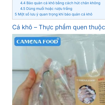
4.4
Bảo quản cá khô bằng cách hút chân không
4.5
Dùng muối hoặc rượu trắng
5
Một số lưu ý quan trọng khi bảo quản cá khô
Cá khô – Thực phẩm quen thuộc, 