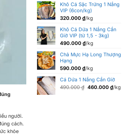
Khô Cá Sặc Trứng 1 Nắng
VIP (6con/kg)
320.000
₫
/kg
Khô Cá Dứa 1 Nắng Cần
Giờ VIP (từ 1,5 - 3kg)
490.000
₫
/kg
Chả Mực Hạ Long Thượng
Hạng
590.000
₫
/kg
Cá Dứa 1 Nắng Cần Giờ
Giá
Giá
490.000
₫
460.000
₫
/kg
gốc
hiện
 đúng
là:
tại
490.000 ₫.
là:
460.000 ₫
iều người.
đúng cách.
sức khỏe