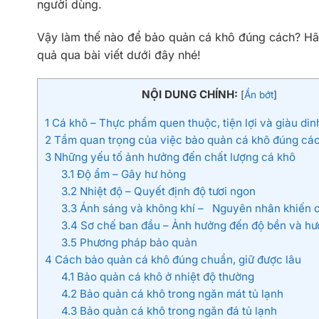
người dùng.
Vậy làm thế nào để bảo quản cá khô đúng cách? H
quả qua bài viết dưới đây nhé!
NỘI DUNG CHÍNH:
[
Ẩn bớt
]
1
Cá khô – Thực phẩm quen thuộc, tiện lợi và giàu di
2
Tầm quan trọng của việc bảo quản cá khô đúng cá
3
Những yếu tố ảnh hưởng đến chất lượng cá khô
3.1
Độ ẩm – Gây hư hỏng
3.2
Nhiệt độ – Quyết định độ tươi ngon
3.3
Ánh sáng và không khí – Nguyên nhân khiến cá
3.4
Sơ chế ban đầu – Ảnh hưởng đến độ bền và hư
3.5
Phương pháp bảo quản
4
Cách bảo quản cá khô đúng chuẩn, giữ được lâu
4.1
Bảo quản cá khô ở nhiệt độ thường
4.2
Bảo quản cá khô trong ngăn mát tủ lạnh
4.3
Bảo quản cá khô trong ngăn đá tủ lạnh