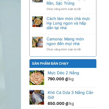
giá
tiếng,
Rằn, Sặc Trứng
bao
cách
ở
Chức năng bình luận bị tắt
nhiêu
chọn
Khô
1kg?
chuẩn
Cá
Bảng
Cách làm món chả mực
Sặc
giá
Hạ Long ngon và hấp
Bổi
2026
dẫn tại nhà
Là
theo
Gì?
size
Phân
Camona: Mang món
Biệt
ngon đến mọi nhà
Sặc
ở
Chức năng bình luận bị tắt
Bổi,
Camona:
Sặc
Mang
Rằn,
món
Sặc
SẢN PHẨM BÁN CHẠY
ngon
Trứng
đến
Mực Dẻo 2 Nắng
mọi
790.000
₫
/kg
nhà
Khô Cá Dứa 3 Nắng Cần
Giờ
650.000
₫
/kg