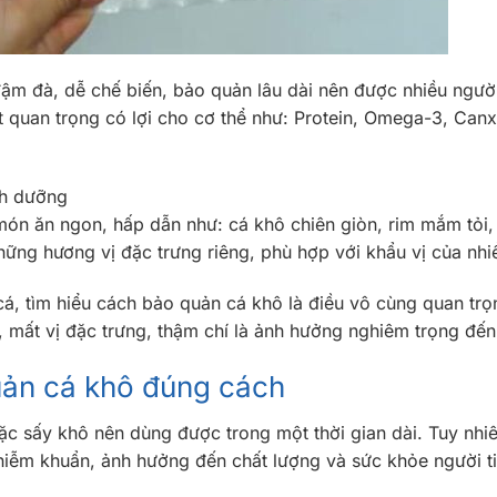
m đà, dễ chế biến, bảo quản lâu dài nên được nhiều người
 quan trọng có lợi cho cơ thể như: Protein, Omega-3, Canx
nh dưỡng
món ăn ngon, hấp dẫn như: cá khô chiên giòn, rim mắm tỏi, 
ng hương vị đặc trưng riêng, phù hợp với khẩu vị của nhi
á, tìm hiểu cách bảo quản cá khô là điều vô cùng quan trọ
mất vị đặc trưng, thậm chí là ảnh hưởng nghiêm trọng đến
uản cá khô đúng cách
c sấy khô nên dùng được trong một thời gian dài. Tuy nhi
iễm khuẩn, ảnh hưởng đến chất lượng và sức khỏe người t