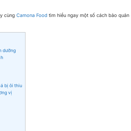
ãy cùng
Camona Food
tìm hiểu ngay một số cách bảo quản 
nh dưỡng
ch
 bị ôi thiu
ơng vị