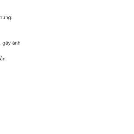
trưng.
, gây ảnh
ẫn.