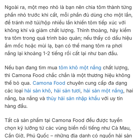
Ngoài ra, một mẹo nhỏ là bạn nên chia tôm thành từng
phần nhỏ trước khi cất, mỗi phần đủ dùng cho một lần,
để tránh mở túi/hộp nhiều lần khiến tôm tiếp xúc với
không khí và giảm chất lượng. Thỉnh thoảng, hãy kiểm
tra tôm trong quá trình bảo quản; nếu thấy có dấu hiệu
ẩm mốc hoặc mùi lạ, bạn có thể mang tôm ra phơi
nắng lại khoảng 1-2 tiếng rồi cất lại như ban đầu.
Nếu bạn đang tìm mua
tôm khô một nắng
chất lượng,
thì Camona Food chắc chắn là một thương hiệu không
thể bỏ qua.
Camona Food
chuyên cung cấp đa dạng
các loại
hải sản khô
,
hải sản tươi
,
hải sản một nắng
, hai
nắng, ba nắng và
thủy hải sản nhập khẩu
với uy tín
hàng đầu.
Tất cả sản phẩm tại Camona Food đều được tuyển
chọn kỹ lưỡng từ các vùng biển nổi tiếng như Cà Mau,
Cần Giờ, Phú Quốc – những địa danh có nguồn hải sản