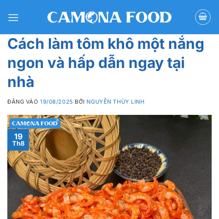
Bỏ
qua
nội
Cách làm tôm khô một nắng
dung
ngon và hấp dẫn ngay tại
nhà
ĐĂNG VÀO
19/08/2025
BỞI
NGUYỄN THÙY LINH
19
Th8