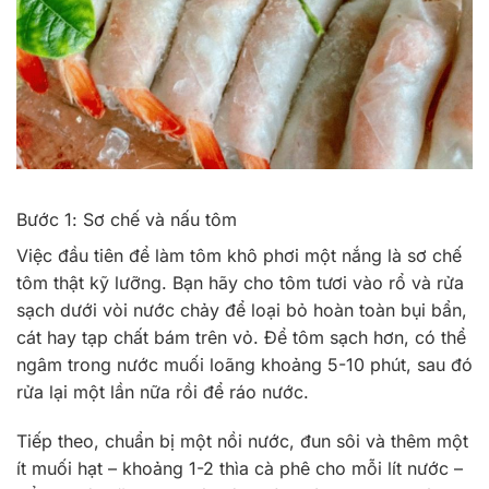
Bước 1: Sơ chế và nấu tôm
Việc đầu tiên để làm tôm khô phơi một nắng là sơ chế
tôm thật kỹ lưỡng. Bạn hãy cho tôm tươi vào rổ và rửa
sạch dưới vòi nước chảy để loại bỏ hoàn toàn bụi bẩn,
cát hay tạp chất bám trên vỏ.
Để tôm sạch hơn, có thể
ngâm trong nước muối loãng khoảng 5-10 phút, sau đó
rửa lại một lần nữa rồi để ráo nước.
Tiếp theo, chuẩn bị một nồi nước, đun sôi và thêm một
ít muối hạt – khoảng 1-2 thìa cà phê cho mỗi lít nước –