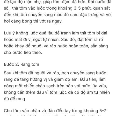
để tạo độ mặn nhẹ, giúp tôm đậm đà hơn. Khi nước đã
sôi, thả tôm vào luộc trong khoảng 3-5 phút, quan sát
đến khi tôm chuyển sang màu đỏ cam đặc trưng và vỏ
hơi căng bóng thì vớt ra ngay.
Lưu ý không luộc quá lâu để tránh làm thịt tôm bị dai
hoặc mất đi vị ngọt tự nhiên. Sau đó, đặt tôm ra rổ
hoặc khay để nguội và ráo nước hoàn toàn, sẵn sàng
cho bước tiếp theo.
Bước 2: Rang tôm
Sau khi tôm đã nguội và ráo, bạn chuyển sang bước
rang để tăng hương vị và giảm độ ẩm. Đầu tiên, làm
nóng một chiếc chảo sạch trên bếp với mức lửa vừa,
không cần thêm dầu vì tôm luộc đã có độ ẩm tự nhiên
đủ để rang.
Cho tôm vào chảo và đảo đều tay trong khoảng 5-7