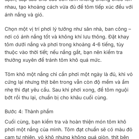
nhau, tạo khoảng cách vừa đủ để tôm tiếp xúc đều với
ánh nắng và gió.
Chọn một vị trí phơi lý tưởng như sân nhà, ban công –
nơi có ánh nắng tốt và không khí lưu thông. Đặt khay
tôm dưới nắng và phơi trong khoảng 4-6 tiếng, tùy
thuộc vào thời tiết; nếu nắng gắt, bạn nên kiểm tra
thường xuyên để tránh tôm khô quá mức.
Tôm khô một nắng chỉ cần phơi một ngày là đủ, khi vỏ
cứng lại nhưng thịt bên trong vẫn còn độ mềm và ẩm
nhẹ thì đạt yêu cầu. Sau khi phơi xong, để tôm nguội
bớt rồi thu lại, chuẩn bị cho khâu cuối cùng.
Bước 4: Thành phẩm
Cuối cùng, bạn kiểm tra và hoàn thiện món tôm khô
phơi một nắng của mình. Tôm đạt chuẩn sẽ có màu đỏ
cam tự nhiên, vỏ khô nhưng không quá giòn, thịt bên