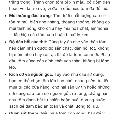
trắng trong. Tránh chọn tôm bị xỉn màu, có đốm đen
hoặc vết lạ trên vỏ, vì đó là dấu hiệu tôm đã để lâu.
Mùi hương đặc trưng
: Tôm tươi chất lượng cao sẽ
tỏa ra mùi biển nhẹ nhàng, thoang thoảng, không có
mùi tanh nồng khó chịu hay mùi hóa chất, ammonia
– dấu hiệu của tôm ươn hoặc bị xử lý kém.
Độ đàn hồi của thịt
: Dùng tay ấn nhẹ vào thân tôm,
nếu cảm nhận được độ săn chắc, đàn hồi tốt, không
bị mềm nhũn hay rời rạc thì đó là tôm còn mới. Phần
đầu tôm cũng cần dính chặt vào thân, không bị lỏng
lẻo.
Kích cỡ và nguồn gốc
: Tùy vào nhu cầu sử dụng,
bạn có thể chọn tôm lớn hay nhỏ, nhưng nên ưu tiên
mua từ các cửa hàng, chợ hải sản uy tín hoặc những
nơi cung cấp tôm có nguồn gốc rõ ràng, chẳng hạn
như tôm đánh bắt tự nhiên hoặc nuôi ở vùng nước
sạch để đảm bảo an toàn và chất lượng tối ưu.
Quan sát thêm
: Nếu mua tôm còn sống, hãy để ý