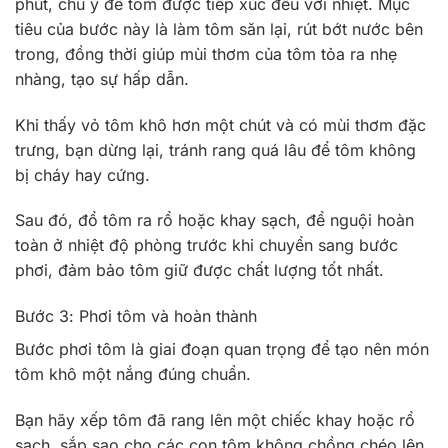
phút, chú ý để tôm được tiếp xúc đều với nhiệt. Mục
tiêu của bước này là làm tôm săn lại, rút bớt nước bên
trong, đồng thời giúp mùi thơm của tôm tỏa ra nhẹ
nhàng, tạo sự hấp dẫn.
Khi thấy vỏ tôm khô hơn một chút và có mùi thơm đặc
trưng, bạn dừng lại, tránh rang quá lâu để tôm không
bị cháy hay cứng.
Sau đó, đổ tôm ra rổ hoặc khay sạch, để nguội hoàn
toàn ở nhiệt độ phòng trước khi chuyển sang bước
phơi, đảm bảo tôm giữ được chất lượng tốt nhất.
Bước 3: Phơi tôm và hoàn thành
Bước phơi tôm là giai đoạn quan trọng để tạo nên món
tôm khô một nắng đúng chuẩn.
Bạn hãy xếp tôm đã rang lên một chiếc khay hoặc rổ
sạch, sắp sao cho các con tôm không chồng chéo lên