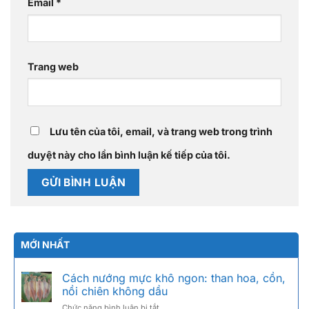
Email
*
Trang web
Lưu tên của tôi, email, và trang web trong trình
duyệt này cho lần bình luận kế tiếp của tôi.
MỚI NHẤT
Cách nướng mực khô ngon: than hoa, cồn,
nồi chiên không dầu
ở
Chức năng bình luận bị tắt