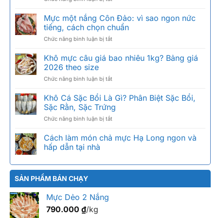
Cách
nướng
Mực một nắng Côn Đảo: vì sao ngon nức
mực
tiếng, cách chọn chuẩn
khô
ở
Chức năng bình luận bị tắt
ngon:
Mực
than
một
Khô mực câu giá bao nhiêu 1kg? Bảng giá
hoa,
nắng
cồn,
2026 theo size
Côn
nồi
ở
Chức năng bình luận bị tắt
Đảo:
chiên
Khô
vì
không
mực
Khô Cá Sặc Bổi Là Gì? Phân Biệt Sặc Bổi,
sao
dầu
câu
ngon
Sặc Rằn, Sặc Trứng
giá
nức
ở
Chức năng bình luận bị tắt
bao
tiếng,
Khô
nhiêu
cách
Cá
Cách làm món chả mực Hạ Long ngon và
1kg?
chọn
Sặc
Bảng
hấp dẫn tại nhà
chuẩn
Bổi
giá
Là
2026
Gì?
theo
Phân
SẢN PHẨM BÁN CHẠY
size
Biệt
Sặc
Mực Dẻo 2 Nắng
Bổi,
790.000
₫
/kg
Sặc
Rằn,