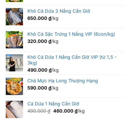
Sặc
Trứng
Khô Cá Dứa 3 Nắng Cần Giờ
650.000
₫
/kg
Khô Cá Sặc Trứng 1 Nắng VIP (6con/kg)
320.000
₫
/kg
Khô Cá Dứa 1 Nắng Cần Giờ VIP (từ 1,5 -
3kg)
490.000
₫
/kg
Chả Mực Hạ Long Thượng Hạng
590.000
₫
/kg
Cá Dứa 1 Nắng Cần Giờ
Giá
Giá
490.000
₫
460.000
₫
/kg
gốc
hiện
là:
tại
490.000 ₫.
là: