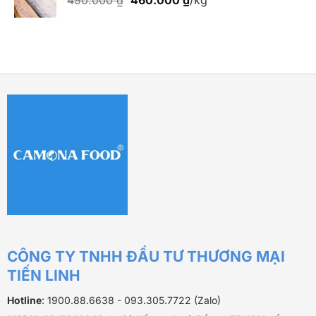
gốc
hiện
là:
tại
490.000 ₫.
là:
460.000 ₫.
CÔNG TY TNHH ĐẦU TƯ THƯƠNG MẠI
TIẾN LINH
Hotline
: 1900.88.6638 - 093.305.7722 (Zalo)