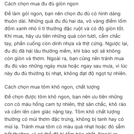
Cách chọn mua đu đủ giòn ngon
Để làm gỏi ngon, bạn nên chọn đu đủ có hình dáng
thuôn dài. Những quả đu đủ hai da, vỏ vàng điểm lốm
đốm xanh nhỏ li ti thường đặc ruột và có độ giòn tốt.
Khi mua, hãy ưu tiên những quả còn tươi, cầm chắc
tay, phần cuống còn dính nhựa và thịt cứng. Ngược lại,
đu đủ đã hái lâu thường mềm, khi bào sợi sẽ không
còn giòn và thơm. Ngoài ra, bạn cũng nên tránh mua
đu đủ vào những ngày mưa hoặc ngay sau mưa, vì lúc
này đu đủ thường bị nhạt, không đạt độ ngọt tự nhiên.
Cách chọn mua tôm khô ngon, chất lượng
Để chọn được tôm khô ngon, bạn nên ưu tiên những
con có màu hồng cam tự nhiên, thịt săn chắc, khô ráo
và cầm lên cảm giác nặng tay. Tôm khô chất lượng
thường có mùi thơm đặc trưng, không bị tanh hay có
mùi lạ. Tránh mua tôm có màu quá nhạt hoặc đỏ sẫm