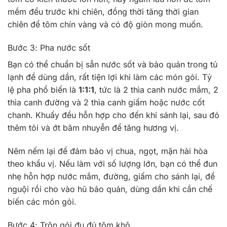
mềm đều trước khi chiên, đồng thời tăng thời gian
chiên để tôm chín vàng và có độ giòn mong muốn.
Bước 3: Pha nước sốt
Bạn có thể chuẩn bị sẵn nước sốt và bảo quản trong tủ
lạnh để dùng dần, rất tiện lợi khi làm các món gỏi. Tỷ
lệ pha phổ biến là
1:1:1
, tức là 2 thìa canh nước mắm, 2
thìa canh đường và 2 thìa canh giấm hoặc nước cốt
chanh. Khuấy đều hỗn hợp cho đến khi sánh lại, sau đó
thêm tỏi và ớt băm nhuyễn để tăng hương vị.
Nêm nếm lại để đảm bảo vị chua, ngọt, mặn hài hòa
theo khẩu vị. Nếu làm với số lượng lớn, bạn có thể đun
nhẹ hỗn hợp nước mắm, đường, giấm cho sánh lại, để
nguội rồi cho vào hũ bảo quản, dùng dần khi cần chế
biến các món gỏi.
Bước 4: Trộn gỏi đu đủ tôm khô