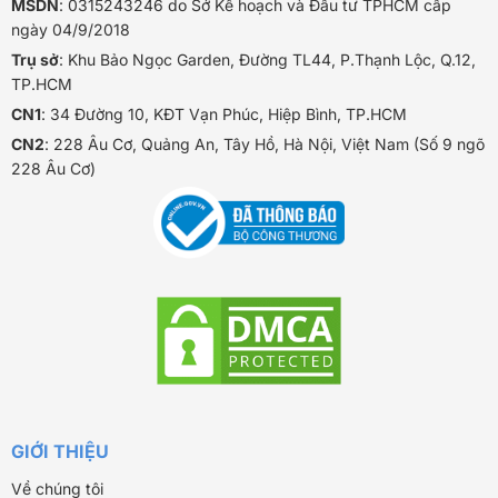
MSDN
: 0315243246 do Sở Kế hoạch và Đầu tư TPHCM cấp
ngày 04/9/2018
Trụ sở
: Khu Bảo Ngọc Garden, Đường TL44, P.Thạnh Lộc, Q.12,
TP.HCM
CN1
: 34 Đường 10, KĐT Vạn Phúc, Hiệp Bình, TP.HCM
CN2
: 228 Âu Cơ, Quảng An, Tây Hồ, Hà Nội, Việt Nam (Số 9 ngõ
228 Âu Cơ)
GIỚI THIỆU
Về chúng tôi