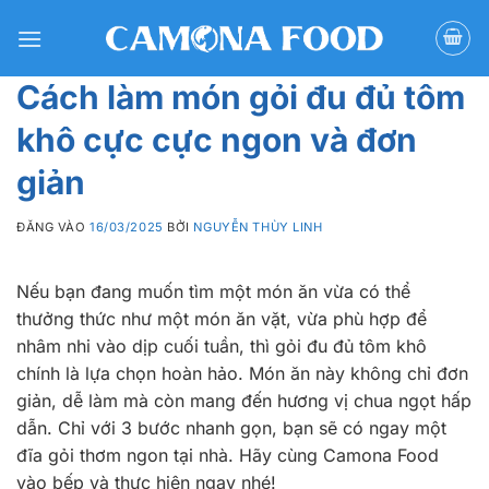
Bỏ
qua
nội
Cách làm món gỏi đu đủ tôm
dung
khô cực cực ngon và đơn
giản
ĐĂNG VÀO
16/03/2025
BỞI
NGUYỄN THÙY LINH
Nếu bạn đang muốn tìm một món ăn vừa có thể
thưởng thức như một món ăn vặt, vừa phù hợp để
nhâm nhi vào dịp cuối tuần, thì gỏi đu đủ tôm khô
chính là lựa chọn hoàn hảo. Món ăn này không chỉ đơn
giản, dễ làm mà còn mang đến hương vị chua ngọt hấp
dẫn. Chỉ với 3 bước nhanh gọn, bạn sẽ có ngay một
đĩa gỏi thơm ngon tại nhà. Hãy cùng Camona Food
vào bếp và thực hiện ngay nhé!