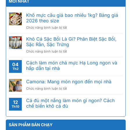
MỚI NHẤT
Khô mực câu giá bao nhiêu 1kg? Bảng giá
2026 theo size
ở
Chức năng bình luận bị tắt
Khô
mực
Khô Cá Sặc Bổi Là Gì? Phân Biệt Sặc Bổi,
câu
Sặc Rằn, Sặc Trứng
giá
ở
Chức năng bình luận bị tắt
bao
Khô
nhiêu
Cá
Cách làm món chả mực Hạ Long ngon và
1kg?
04
Sặc
Bảng
hấp dẫn tại nhà
Th2
Bổi
giá
Là
2026
Camona: Mang món ngon đến mọi nhà
Gì?
theo
Phân
size
ở
Chức năng bình luận bị tắt
Biệt
Camona:
Sặc
Mang
Cá đù một nắng làm món gì ngon? Cách
Bổi,
12
món
chế biến khô cá đù
Sặc
Th10
ngon
Rằn,
đến
Sặc
mọi
Trứng
nhà
SẢN PHẨM BÁN CHẠY