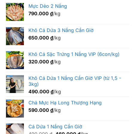
Mực Dẻo 2 Nắng
790.000
₫
/kg
Khô Cá Dứa 3 Nắng Cần Giờ
650.000
₫
/kg
Khô Cá Sặc Trứng 1 Nắng VIP (6con/kg)
320.000
₫
/kg
Khô Cá Dứa 1 Nắng Cần Giờ VIP (từ 1,5 -
3kg)
490.000
₫
/kg
Chả Mực Hạ Long Thượng Hạng
590.000
₫
/kg
Cá Dứa 1 Nắng Cần Giờ
Giá
Giá
490.000
₫
460.000
₫
/kg