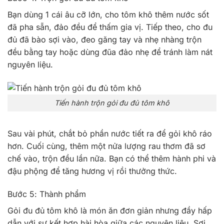
Bạn dùng 1 cái âu cỡ lớn, cho tôm khô thêm nước sốt
đã pha sẵn, đảo đều để thấm gia vị. Tiếp theo, cho đu
đủ đã bào sợi vào, đeo găng tay và nhẹ nhàng trộn
đều bằng tay hoặc dùng đũa đảo nhẹ để tránh làm nát
nguyên liệu.
Tiến hành trộn gỏi đu đủ tôm khô
Sau vài phút, chắt bỏ phần nước tiết ra để gỏi khô ráo
hơn. Cuối cùng, thêm một nửa lượng rau thơm đã sơ
chế vào, trộn đều lần nữa. Bạn có thể thêm hành phi và
đậu phộng để tăng hương vị rồi thưởng thức.
Bước 5: Thành phẩm
Gỏi đu đủ tôm khô là món ăn đơn giản nhưng đầy hấp
dẫn với sự kết hợp hài hòa giữa các nguyên liệu. Sợi