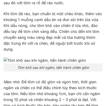
sau đó vớt tôm ra rổ để ráo nước.
Khi tôm đã ráo, bạn chuẩn bị một chảo khác, thêm vào
khoảng 1 muỗng canh dầu ăn và đun sôi trên lửa vừa.
Khi dầu nóng, cho tôm khô vào chiên ở lửa nhỏ, đảo
đều tay để tôm chín vàng đều. Chiên cho đến khi tôm
chuyển sang màu vàng đẹp mắt và tỏa hương thơm
đặc trưng thì vớt ra chén, để nguội bớt trước khi sử
dụng.
Tôm khô sau khi ngâm, tiến hành chiên giòn
Mẹo nhỏ
: Để tôm có độ giòn và ngon hơn, thời gian
ngâm và chiên có thể điều chỉnh tùy theo kích thước
của tôm. Nếu tôm nhỏ khoảng 1cm, bạn chỉ cần ngâm
trong 10 phút và chiên khoảng 2 – 3 phút là đạt. Với
tôm có kích thước lớn hơn, hãy ngâm lâu hơn để tôm