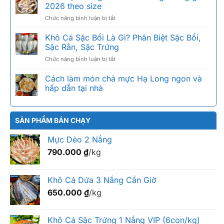
nắng
cồn,
2026 theo size
Côn
nồi
ở
Chức năng bình luận bị tắt
Đảo:
chiên
Khô
vì
không
mực
Khô Cá Sặc Bổi Là Gì? Phân Biệt Sặc Bổi,
sao
dầu
câu
ngon
Sặc Rằn, Sặc Trứng
giá
nức
ở
Chức năng bình luận bị tắt
bao
tiếng,
Khô
nhiêu
cách
Cá
Cách làm món chả mực Hạ Long ngon và
1kg?
chọn
Sặc
Bảng
hấp dẫn tại nhà
chuẩn
Bổi
giá
Là
2026
Gì?
theo
Phân
SẢN PHẨM BÁN CHẠY
size
Biệt
Sặc
Mực Dẻo 2 Nắng
Bổi,
790.000
₫
/kg
Sặc
Rằn,
Sặc
Trứng
Khô Cá Dứa 3 Nắng Cần Giờ
650.000
₫
/kg
Khô Cá Sặc Trứng 1 Nắng VIP (6con/kg)