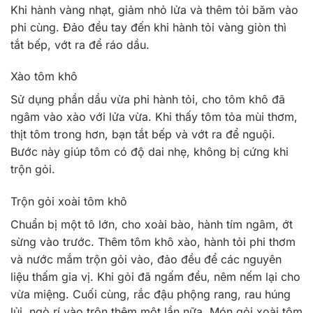
Khi hành vàng nhạt, giảm nhỏ lửa và thêm tỏi băm vào
phi cùng. Đảo đều tay đến khi hành tỏi vàng giòn thì
tắt bếp, vớt ra để ráo dầu.
Xào tôm khô
Sử dụng phần dầu vừa phi hành tỏi, cho tôm khô đã
ngâm vào xào với lửa vừa. Khi thấy tôm tỏa mùi thơm,
thịt tôm trong hơn, bạn tắt bếp và vớt ra để nguội.
Bước này giúp tôm có độ dai nhẹ, không bị cứng khi
trộn gỏi.
Trộn gỏi xoài tôm khô
Chuẩn bị một tô lớn, cho xoài bào, hành tím ngâm, ớt
sừng vào trước. Thêm tôm khô xào, hành tỏi phi thơm
và nước mắm trộn gỏi vào, đảo đều để các nguyên
liệu thấm gia vị. Khi gỏi đã ngấm đều, nêm nếm lại cho
vừa miệng. Cuối cùng, rắc đậu phộng rang, rau húng
lủi, ngò rí vào trộn thêm một lần nữa. Món gỏi xoài tôm