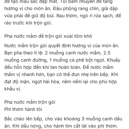
để tạo màu sắc đẹp mắt. Tỏi băm nhuyễn để tăng
hương vị cho món ăn. Đậu phộng rang chín, giã dập
vừa phải để giữ độ bùi. Rau thơm, ngò rí rửa sạch, để
ráo trước khi trộn gỏi.
Pha nước mắm để trộn gỏi xoài tôm khô
Nước mắm trộn gỏi quyết định hương vị của món ăn.
Bạn pha theo tỉ lệ: 2 muỗng canh nước mắm, 2.5
muỗng canh đường, 1 muỗng cà phê bột ngọt. Khuấy
đều hỗn hợp đến khi tan hoàn toàn. Để nước mắm
thấm vị nhanh hơn, bạn có thể đun nhẹ trên bếp. Khi
đạt độ mặn, ngọt hài hòa, nêm nếm lại cho phù hợp
khẩu vị.
Pha nước mắm trộn gỏi
Phi thơm hành tỏi
Bắc chảo lên bếp, cho vào khoảng 3 muỗng canh dầu
ăn. Khi dầu nóng, cho hành tím cắt lát vào phi thơm.