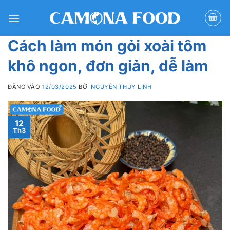
Bỏ
qua
nội
Cách làm món gỏi xoài tôm
dung
khô ngon, đơn giản, dễ làm
ĐĂNG VÀO
12/03/2025
BỞI
NGUYỄN THÙY LINH
12
Th3