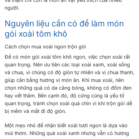
và thậm chí còn là món ăn vặt yêu thích của nhiều
người.
Nguyên liệu cần có để làm món
gỏi xoài tôm khô
Cách chọn mua xoài ngon trộn gỏi
Để có món gỏi xoài tôm khô ngon, việc chọn xoài rất
quan trọng. Nên ưu tiên các loại xoài xanh, xoài sống
và chua, vì chúng có độ giòn tự nhiên và vị chua thanh,
giúp cân bằng hương vị món ăn. Khi mua xoài, nên
chọn những quả có da căng bóng, không có đốm đen
hay vết thâm. Bên cạnh đó, độ cứng cũng là yếu tố
quan trọng, tránh chọn xoài quá chín vì khi trộn gỏi dễ
bị mềm và mất đi độ giòn.
Một mẹo nhỏ để nhận biết xoài tươi ngon là dựa vào
mùi thơm. Những quả xoài xanh nhưng vẫn có hương