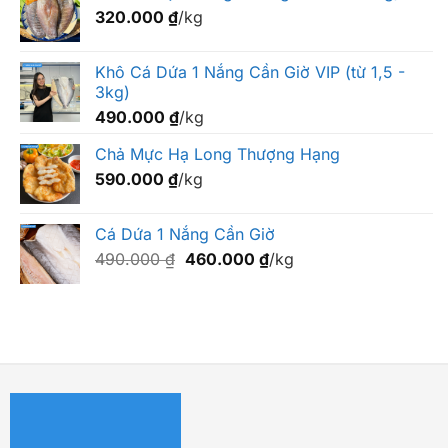
320.000
₫
/kg
Khô Cá Dứa 1 Nắng Cần Giờ VIP (từ 1,5 -
3kg)
490.000
₫
/kg
Chả Mực Hạ Long Thượng Hạng
590.000
₫
/kg
Cá Dứa 1 Nắng Cần Giờ
Giá
Giá
490.000
₫
460.000
₫
/kg
gốc
hiện
là:
tại
490.000 ₫.
là:
460.000 ₫.