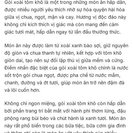
Gỏi xoài tôm khô là một trong những món ăn hấp dẫn,
được nhiều người yêu thích nhờ sự hòa quyện hài hòa
giữa vị chua, ngọt, mặn và cay. Hương vị độc đáo này
không chỉ kích thích vị giác mà còn mang đến cảm
giác tươi mát, hấp dẫn ngay từ lần đầu thưởng thức.
Món ăn này được làm từ xoài xanh bào sợi, giữ nguyên
độ giòn và chua thanh tự nhiên, kết hợp với tôm khô
giòn dai, tạo nên sự đối lập thú vị giữa mềm và cứng.
Điểm nhấn đặc biệt của gỏi xoài tôm khô chính là nước
sốt trộn gỏi chua ngọt, được pha chế từ nước mắm,
chanh, đường và ớt tươi, giúp món ăn trở nên đậm đà
và lôi cuốn hơn.
Không chỉ ngon miệng, gỏi xoài tôm khô còn hấp dẫn
bởi phần trang trí bắt mắt với hành phi thơm lừng, đậu
phộng rang bùi béo và chút hành lá xanh tươi. Món ăn
này rất phổ biến trong các bữa tiệc, bữa cơm gia đình