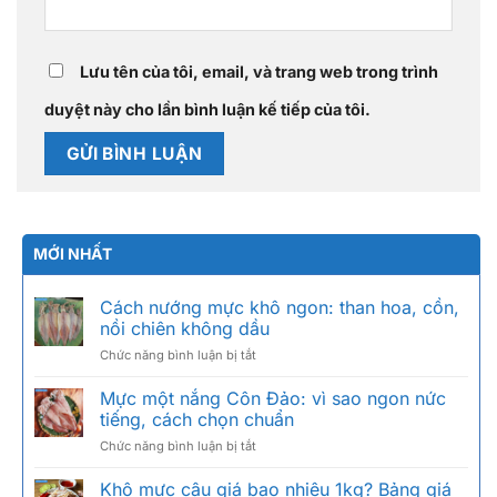
Lưu tên của tôi, email, và trang web trong trình
duyệt này cho lần bình luận kế tiếp của tôi.
MỚI NHẤT
Cách nướng mực khô ngon: than hoa, cồn,
nồi chiên không dầu
ở
Chức năng bình luận bị tắt
Cách
nướng
Mực một nắng Côn Đảo: vì sao ngon nức
mực
tiếng, cách chọn chuẩn
khô
ở
Chức năng bình luận bị tắt
ngon:
Mực
than
một
Khô mực câu giá bao nhiêu 1kg? Bảng giá
hoa,