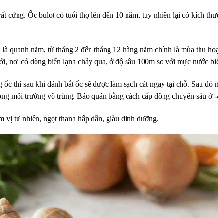
ất cứng. Ốc bulot có tuổi thọ lên đến 10 năm, tuy nhiên lại có kích thư
hư là quanh năm, từ tháng 2 đến tháng 12 hàng năm chính là mùa thu ho
đới, nơi có dòng biển lạnh chảy qua, ở độ sâu 100m so với mực nước bi
c thì sau khi đánh bắt ốc sẽ được làm sạch cát ngay tại chỗ. Sau đó n
rong môi trường vô trùng. Bảo quản bằng cách cấp đông chuyên sâu ở -
m vị tự nhiên, ngọt thanh hấp dẫn, giàu dinh dưỡng.