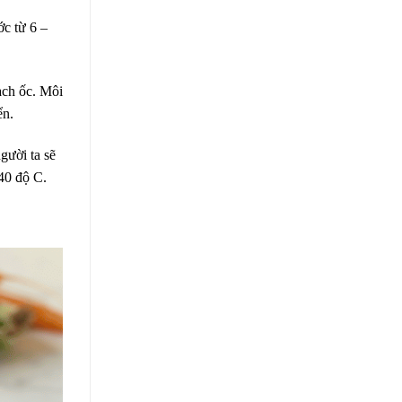
ớc từ 6 –
ạch ốc. Môi
ển.
gười ta sẽ
40 độ C.