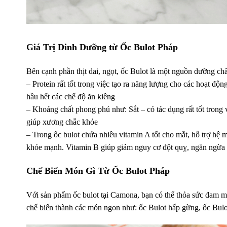
Giá Trị Dinh Dưỡng từ Ốc Bulot Pháp
Bên cạnh phần thịt dai, ngọt, ốc Bulot là một nguồn dưỡng ch
– Protein rất tốt trong việc tạo ra năng lượng cho các hoạt đ
hầu hết các chế độ ăn kiêng
– Khoáng chất phong phú như: Sắt – có tác dụng rất tốt trong
giúp xương chắc khỏe
– Trong ốc bulot chứa nhiều vitamin A tốt cho mắt, hỗ trợ hệ 
khỏe mạnh. Vitamin B giúp giảm nguy cơ đột quỵ, ngăn ngừa 
Chế Biến Món Gì Từ Ốc Bulot Pháp
Với sản phẩm ốc bulot tại Camona, bạn có thể thỏa sức đam m
chế biến thành các món ngon như: ốc Bulot hấp gừng, ốc Bulot 