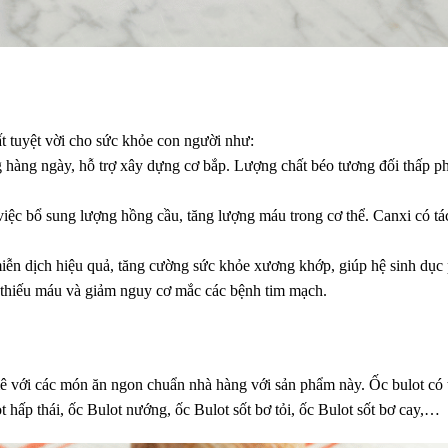
ất tuyệt vời cho sức khỏe con người như:
ộng hàng ngày, hỗ trợ xây dựng cơ bắp. Lượng chất béo tương đối thấp p
 việc bổ sung lượng hồng cầu, tăng lượng máu trong cơ thể. Canxi có t
miễn dịch hiệu quả, tăng cường sức khỏe xương khớp, giúp hệ sinh dục 
thiếu máu và giảm nguy cơ mắc các bệnh tim mạch.
ê với các món ăn ngon chuẩn nhà hàng với sản phẩm này. Ốc bulot có
hấp thái, ốc Bulot nướng, ốc Bulot sốt bơ tỏi, ốc Bulot sốt bơ cay,…