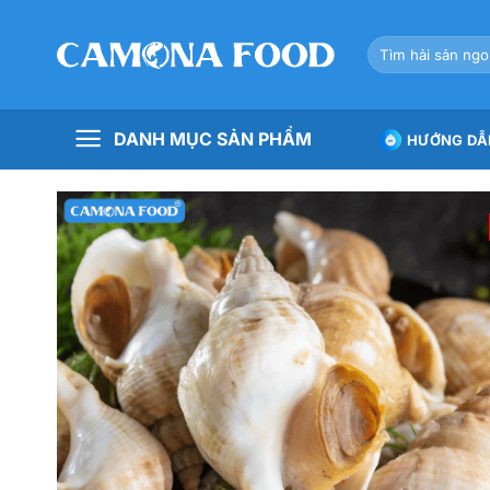
Bỏ
qua
Tìm
nội
kiếm:
dung
DANH MỤC SẢN PHẨM
HƯỚNG DẪ