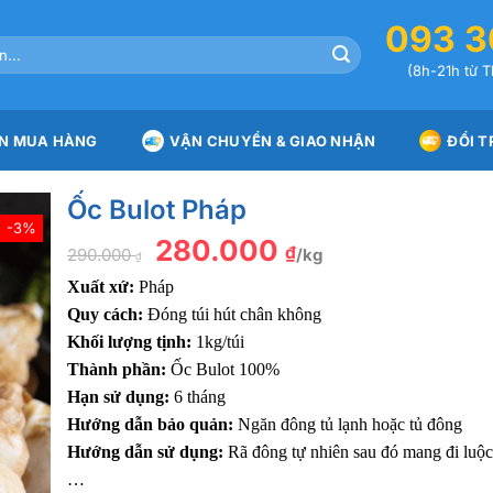
093 3
(8h-21h từ T
N MUA HÀNG
VẬN CHUYỂN & GIAO NHẬN
ĐỔI T
Ốc Bulot Pháp
-3%
Giá
280.000
Giá
₫
290.000
/kg
gốc
hiện
₫
là:
tại
Xuất xứ:
Pháp
290.000 ₫.
là:
280.000 ₫.
Quy cách:
Đóng túi hút chân không
Khối lượng tịnh:
1kg/túi
Thành phần:
Ốc Bulot 100%
Hạn sử dụng:
6 tháng
Hướng dẫn bảo quản:
Ngăn đông tủ lạnh hoặc tủ đông
Hướng dẫn sử dụng:
Rã đông tự nhiên sau đó mang đi luộc,
…