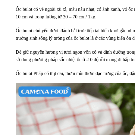
Ốc bulot có vẻ ngoài xù xì, màu nâu nhạt, có ánh xanh, vỏ ốc r
10 cm và trọng lượng từ 30 – 70 con/ 1kg.
Ốc bulot chủ yếu được đánh bắt trực tiếp tại biển khơi gần n
trường sinh sống lý tưởng của ốc bulot là ở các vùng biển ôn 
Để giữ nguyên hương vị tươi ngon vốn có và dinh dưỡng trong ố
sử dụng phương pháp sốc nhiệt ốc ở -10 độ rồi mang đi hấp t
Ốc bulot Pháp có thịt dai, thơm mùi thơm đặc trưng của ốc, đậ