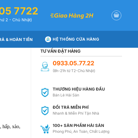
05 7722
hứ 2 - Chủ Nhật)
HỆ THỐNG CỬA HÀNG
RẢ & HOÀN TIỀN
TƯ VẤN ĐẶT HÀNG
0933.05.77.22
(8h-21h từ T2-Chủ Nhật)
THƯƠNG HIỆU HÀNG ĐẦU
Bán Lẻ Hải Sản
ĐỔI TRẢ MIỄN PHÍ
Nhanh & Miễn Phí Tận Nhà
100+ SẢN PHẨM HẢI SẢN
 hấp, xào,
Phong Phú, An Toàn, Chất Lượng