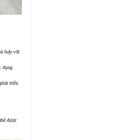
hù hợp với
ác dụng
phát triển
 thể được