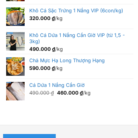
Khô Cá Sặc Trứng 1 Nắng VIP (6con/kg)
320.000
₫
/kg
Khô Cá Dứa 1 Nắng Cần Giờ VIP (từ 1,5 -
3kg)
490.000
₫
/kg
Chả Mực Hạ Long Thượng Hạng
590.000
₫
/kg
Cá Dứa 1 Nắng Cần Giờ
Giá
Giá
490.000
₫
460.000
₫
/kg
gốc
hiện
là:
tại
490.000 ₫.
là:
460.000 ₫.