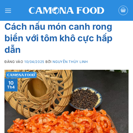
Bỏ
qua
nội
Cách nấu món canh rong
dung
biển với tôm khô cực hấp
dẫn
ĐĂNG VÀO
10/04/2025
BỞI
NGUYỄN THÙY LINH
10
Th4