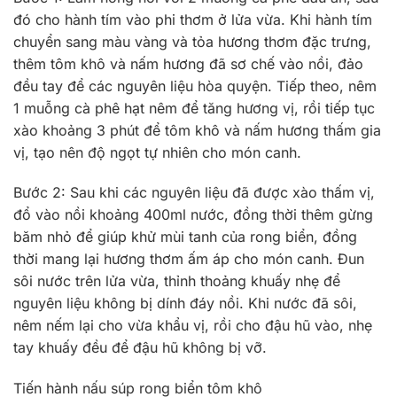
đó cho hành tím vào phi thơm ở lửa vừa. Khi hành tím
chuyển sang màu vàng và tỏa hương thơm đặc trưng,
thêm tôm khô và nấm hương đã sơ chế vào nồi, đảo
đều tay để các nguyên liệu hòa quyện. Tiếp theo, nêm
1 muỗng cà phê hạt nêm để tăng hương vị, rồi tiếp tục
xào khoảng 3 phút để tôm khô và nấm hương thấm gia
vị, tạo nên độ ngọt tự nhiên cho món canh.
Bước 2: Sau khi các nguyên liệu đã được xào thấm vị,
đổ vào nồi khoảng 400ml nước, đồng thời thêm gừng
băm nhỏ để giúp khử mùi tanh của rong biển, đồng
thời mang lại hương thơm ấm áp cho món canh. Đun
sôi nước trên lửa vừa, thỉnh thoảng khuấy nhẹ để
nguyên liệu không bị dính đáy nồi. Khi nước đã sôi,
nêm nếm lại cho vừa khẩu vị, rồi cho đậu hũ vào, nhẹ
tay khuấy đều để đậu hũ không bị vỡ.
Tiến hành nấu súp rong biển tôm khô