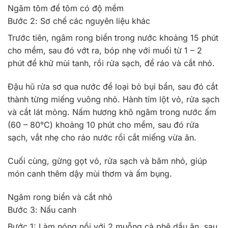
Ngâm tôm để tôm có độ mềm
Bước 2: Sơ chế các nguyên liệu khác
Trước tiên, ngâm rong biển trong nước khoảng 15 phút
cho mềm, sau đó vớt ra, bóp nhẹ với muối từ 1 – 2
phút để khử mùi tanh, rồi rửa sạch, để ráo và cắt nhỏ.
Đậu hũ rửa sơ qua nước để loại bỏ bụi bẩn, sau đó cắt
thành từng miếng vuông nhỏ. Hành tím lột vỏ, rửa sạch
và cắt lát mỏng. Nấm hương khô ngâm trong nước ấm
(60 – 80°C) khoảng 10 phút cho mềm, sau đó rửa
sạch, vắt nhẹ cho ráo nước rồi cắt miếng vừa ăn.
Cuối cùng, gừng gọt vỏ, rửa sạch và băm nhỏ, giúp
món canh thêm dậy mùi thơm và ấm bụng.
Ngâm rong biển và cắt nhỏ
Bước 3: Nấu canh
Bước 1: Làm nóng nồi với 2 muỗng cà phê dầu ăn, sau