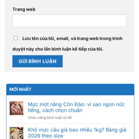
Trang web
Lưu tên của tôi, email, và trang web trong trình
duyệt này cho lần bình luận kế tiếp của tôi.
MỚI NHẤT
Mực một nắng Côn Đảo: vì sao ngon nức
tiếng, cách chọn chuẩn
ở
Chức năng bình luận bị tắt
Mực
một
Khô mực câu giá bao nhiêu 1kg? Bảng giá
nắng
2026 theo size
Côn