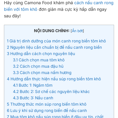
Hãy cùng Camona Food khám phá
cách nấu canh rong
biển với tôm khô
đơn giản mà cực kỳ hấp dẫn ngay
sau đây!
NỘI DUNG CHÍNH:
[
Ẩn bớt
]
1
Giá trị dinh dưỡng của món canh rong biển tôm khô
2
Nguyên liệu cần chuẩn bị để nấu canh rong biển
3
Hướng dẫn cách chọn nguyên liệu
3.1
Cách chọn mua tôm khô
3.2
Cách chọn mua đậu hũ
3.3
Cách chọn mua nấm hương
4
Hướng dẫn thực hiện nấu súp rong biển tôm khô
4.1
Bước 1: Ngâm tôm
4.2
Bước 2: Sơ chế các nguyên liệu khác
4.3
Bước 3: Nấu canh
5
Thưởng thức món súp rong biển tôm khô
6
Lưu ý khi sử dụng rong biển để nấu canh
7
Mua tôm khô nấu súp rong biển ở đâu uy tín, chất