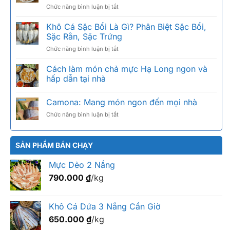
ở
Chức năng bình luận bị tắt
Đảo:
Khô
vì
mực
Khô Cá Sặc Bổi Là Gì? Phân Biệt Sặc Bổi,
sao
câu
ngon
Sặc Rằn, Sặc Trứng
giá
nức
ở
Chức năng bình luận bị tắt
bao
tiếng,
Khô
nhiêu
cách
Cá
Cách làm món chả mực Hạ Long ngon và
1kg?
chọn
Sặc
Bảng
hấp dẫn tại nhà
chuẩn
Bổi
giá
Là
2026
Camona: Mang món ngon đến mọi nhà
Gì?
theo
Phân
size
ở
Chức năng bình luận bị tắt
Biệt
Camona:
Sặc
Mang
Bổi,
món
SẢN PHẨM BÁN CHẠY
Sặc
ngon
Rằn,
đến
Sặc
Mực Dẻo 2 Nắng
mọi
Trứng
nhà
790.000
₫
/kg
Khô Cá Dứa 3 Nắng Cần Giờ
650.000
₫
/kg