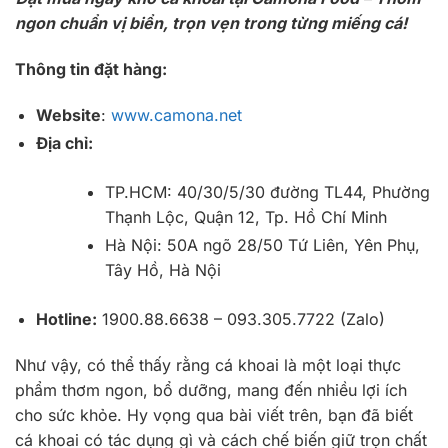
ngon chuẩn vị biển, trọn vẹn trong từng miếng cá!
Thông tin đặt hàng:
Website
:
www.camona.net
Địa chỉ:
TP.HCM: 40/30/5/30 đường TL44, Phường
Thạnh Lộc, Quận 12, Tp. Hồ Chí Minh
Hà Nội: 50A ngõ 28/50 Tứ Liên, Yên Phụ,
Tây Hồ, Hà Nội
Hotline:
1900.88.6638 – 093.305.7722 (Zalo)
Như vậy, có thể thấy rằng cá khoai là một loại thực
phẩm thơm ngon, bổ dưỡng, mang đến nhiều lợi ích
cho sức khỏe. Hy vọng qua bài viết trên, bạn đã biết
cá khoai có tác dụng gì và cách chế biến giữ trọn chất