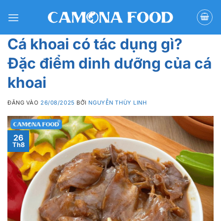
Bỏ
qua
nội
Cá khoai có tác dụng gì?
dung
Đặc điểm dinh dưỡng của cá
khoai
ĐĂNG VÀO
26/08/2025
BỞI
NGUYỄN THÙY LINH
26
Th8