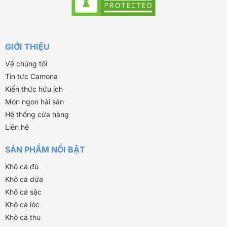
GIỚI THIỆU
Về chúng tôi
Tin tức Camona
Kiến thức hữu ích
Món ngon hải sản
Hệ thống cửa hàng
Liên hệ
SẢN PHẨM NỔI BẬT
Khô cá đù
Khô cá dứa
Khô cá sặc
Khô cá lóc
Khô cá thu