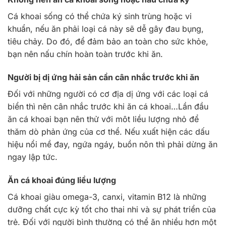
Cá khoai sống có thể chứa ký sinh trùng hoặc vi
khuẩn, nếu ăn phải loại cá này sẽ dễ gây đau bụng,
tiêu chảy. Do đó, để đảm bảo an toàn cho sức khỏe,
bạn nên nấu chín hoàn toàn trước khi ăn.
Người bị dị ứng hải sản cần cân nhắc trước khi ăn
Đối với những người có cơ địa dị ứng với các loại cá
biển thì nên cân nhắc trước khi ăn cá khoai…Lần đầu
ăn cá khoai bạn nên thử với môt liều lượng nhỏ để
thăm dò phản ứng của cơ thể. Nếu xuất hiện các dấu
hiệu nổi mề đay, ngứa ngáy, buồn nôn thì phải dừng ăn
ngay lập tức.
Ăn cá khoai đúng liều lượng
Cá khoai giàu omega-3, canxi, vitamin B12 là những
dưỡng chất cực kỳ tốt cho thai nhi và sự phát triển của
trẻ. Đối với người bình thường có thể ăn nhiều hơn một