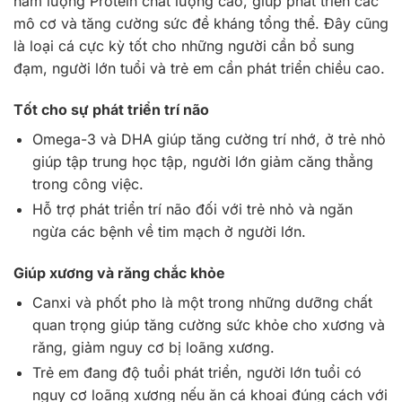
hàm lượng Protein chất lượng cao, giúp phát triển các
mô cơ và tăng cường sức đề kháng tổng thể. Đây cũng
là loại cá cực kỳ tốt cho những người cần bổ sung
đạm, người lớn tuổi và trẻ em cần phát triển chiều cao.
Tốt cho sự phát triển trí não
Omega-3 và DHA giúp tăng cường trí nhớ, ở trẻ nhỏ
giúp tập trung học tập, người lớn giảm căng thẳng
trong công việc.
Hỗ trợ phát triển trí não đối với trẻ nhỏ và ngăn
ngừa các bệnh về tim mạch ở người lớn.
Giúp xương và răng chắc khỏe
Canxi và phốt pho là một trong những dưỡng chất
quan trọng giúp tăng cường sức khỏe cho xương và
răng, giảm nguy cơ bị loãng xương.
Trẻ em đang độ tuổi phát triển, người lớn tuổi có
nguy cơ loãng xương nếu ăn cá khoai đúng cách với