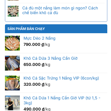
Camona:
Sặc
Mang
Cá đù một nắng làm món gì ngon? Cách
Bổi,
món
chế biến khô cá đù
Sặc
ngon
Rằn,
đến
Sặc
mọi
Trứng
nhà
SẢN PHẨM BÁN CHẠY
Mực Dẻo 2 Nắng
790.000
₫
/kg
Khô Cá Dứa 3 Nắng Cần Giờ
650.000
₫
/kg
Khô Cá Sặc Trứng 1 Nắng VIP (6con/kg)
320.000
₫
/kg
Khô Cá Dứa 1 Nắng Cần Giờ VIP (từ 1,5 -
3kg)
490.000
₫
/kg