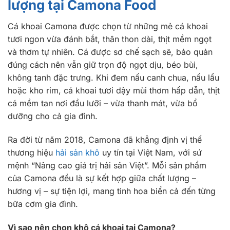
lượng tại Camona Food
Cá khoai Camona được chọn từ những mẻ cá khoai
tươi ngon vừa đánh bắt, thân thon dài, thịt mềm ngọt
và thơm tự nhiên. Cá được sơ chế sạch sẽ, bảo quản
đúng cách nên vẫn giữ trọn độ ngọt dịu, béo bùi,
không tanh đặc trưng. Khi đem nấu canh chua, nấu lẩu
hoặc kho rim, cá khoai tươi dậy mùi thơm hấp dẫn, thịt
cá mềm tan nơi đầu lưỡi – vừa thanh mát, vừa bổ
dưỡng cho cả gia đình.
Ra đời từ năm 2018, Camona đã khẳng định vị thế
thương hiệu
hải sản khô
uy tín tại Việt Nam, với sứ
mệnh “Nâng cao giá trị hải sản Việt”. Mỗi sản phẩm
của Camona đều là sự kết hợp giữa chất lượng –
hương vị – sự tiện lợi, mang tinh hoa biển cả đến từng
bữa cơm gia đình.
Vì sao nên chọn khô cá khoai tại Camona?