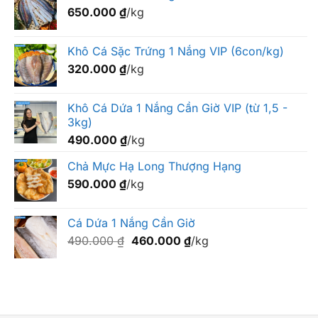
650.000
₫
/kg
Khô Cá Sặc Trứng 1 Nắng VIP (6con/kg)
320.000
₫
/kg
Khô Cá Dứa 1 Nắng Cần Giờ VIP (từ 1,5 -
3kg)
490.000
₫
/kg
Chả Mực Hạ Long Thượng Hạng
590.000
₫
/kg
Cá Dứa 1 Nắng Cần Giờ
Giá
Giá
490.000
₫
460.000
₫
/kg
gốc
hiện
là:
tại
490.000 ₫.
là:
460.000 ₫.