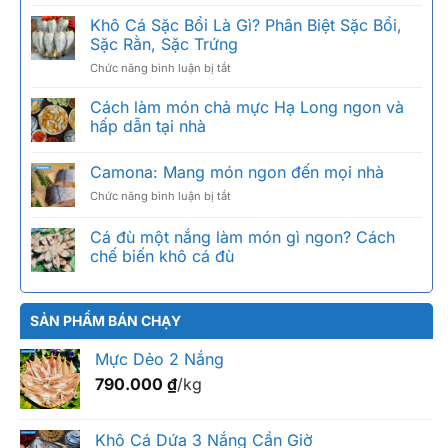
Khô
mực
Khô Cá Sặc Bổi Là Gì? Phân Biệt Sặc Bổi,
câu
Sặc Rằn, Sặc Trứng
giá
ở
Chức năng bình luận bị tắt
bao
Khô
nhiêu
Cá
Cách làm món chả mực Hạ Long ngon và
1kg?
Sặc
Bảng
hấp dẫn tại nhà
Bổi
giá
Là
2026
Camona: Mang món ngon đến mọi nhà
Gì?
theo
Phân
size
ở
Chức năng bình luận bị tắt
Biệt
Camona:
Sặc
Mang
Cá đù một nắng làm món gì ngon? Cách
Bổi,
món
chế biến khô cá đù
Sặc
ngon
Rằn,
đến
Sặc
mọi
Trứng
nhà
SẢN PHẨM BÁN CHẠY
Mực Dẻo 2 Nắng
790.000
₫
/kg
Khô Cá Dứa 3 Nắng Cần Giờ