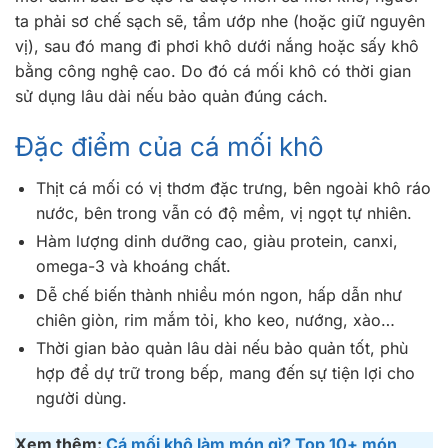
ta phải sơ chế sạch sẽ, tẩm ướp nhe (hoặc giữ nguyên
vị), sau đó mang đi phơi khô dưới nắng hoặc sấy khô
bằng công nghệ cao. Do đó cá mối khô có thời gian
sử dụng lâu dài nếu bảo quản đúng cách.
Đặc điểm của cá mối khô
Thịt cá mối có vị thơm đặc trưng, bên ngoài khô ráo
nước, bên trong vẫn có độ mềm, vị ngọt tự nhiên.
Hàm lượng dinh dưỡng cao, giàu protein, canxi,
omega-3 và khoáng chất.
Dễ chế biến thành nhiều món ngon, hấp dẫn như
chiên giòn, rim mắm tỏi, kho keo, nướng, xào…
Thời gian bảo quản lâu dài nếu bảo quản tốt, phù
hợp để dự trữ trong bếp, mang đến sự tiện lợi cho
người dùng.
Xem thêm:
Cá mối khô làm món gì? Top 10+ món