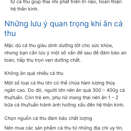
từ cá thu giúp thai nhi phát triển trí não, hoàn thiện
hệ thần kinh.
Những lưu ý quan trọng khi ăn cá
thu
Mặc dù cá thu giàu dinh dưỡng tốt cho sức khỏe,
nhưng bạn cần lưu ý một số vấn đề sau để đảm bảo an
toàn, hấp thụ trọn vẹn dưỡng chất.
Không ăn quá nhiều cá thu
Một số loại cá thu lớn có thể chứa hàm lượng thủy
ngân cao. Do đó, người lớn nên ăn quá 300 – 400g cá
thu/tuần. Còn trẻ em, phụ nữ mang thai nên ăn 1 – 2
bữa cá thu/tuần tránh ảnh hưởng xấu đến hệ thần kinh.
Chọn nguồn cá thu đảm bảo chất lượng
Nên mua các sản phẩm cá thu từ những địa chỉ uy tín,