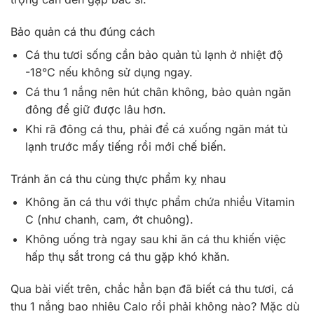
Bảo quản cá thu đúng cách
Cá thu tươi sống cần bảo quản tủ lạnh ở nhiệt độ
-18°C nếu không sử dụng ngay.
Cá thu 1 nắng nên hút chân không, bảo quản ngăn
đông để giữ được lâu hơn.
Khi rã đông cá thu, phải để cá xuống ngăn mát tủ
lạnh trước mấy tiếng rồi mới chế biến.
Tránh ăn cá thu cùng thực phẩm kỵ nhau
Không ăn cá thu với thực phẩm chứa nhiều Vitamin
C (như chanh, cam, ớt chuông).
Không uống trà ngay sau khi ăn cá thu khiến việc
hấp thụ sắt trong cá thu gặp khó khăn.
Qua bài viết trên, chắc hẳn bạn đã biết cá thu tươi, cá
thu 1 nắng bao nhiêu Calo rồi phải không nào? Mặc dù