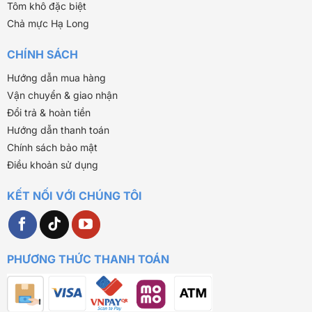
Tôm khô đặc biệt
Chả mực Hạ Long
CHÍNH SÁCH
Hướng dẫn mua hàng
Vận chuyển & giao nhận
Đổi trả & hoàn tiền
Hướng dẫn thanh toán
Chính sách bảo mật
Điều khoản sử dụng
KẾT NỐI VỚI CHÚNG TÔI
PHƯƠNG THỨC THANH TOÁN