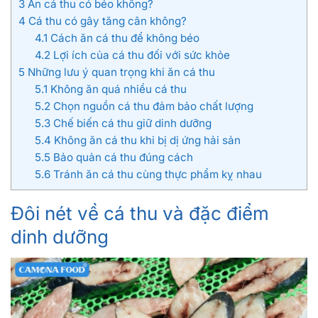
3
Ăn cá thu có béo không?
4
Cá thu có gây tăng cân không?
4.1
Cách ăn cá thu để không béo
4.2
Lợi ích của cá thu đối với sức khỏe
5
Những lưu ý quan trọng khi ăn cá thu
5.1
Không ăn quá nhiều cá thu
5.2
Chọn nguồn cá thu đảm bảo chất lượng
5.3
Chế biến cá thu giữ dinh dưỡng
5.4
Không ăn cá thu khi bị dị ứng hải sản
5.5
Bảo quản cá thu đúng cách
5.6
Tránh ăn cá thu cùng thực phẩm kỵ nhau
Đôi nét về cá thu và đặc điểm
dinh dưỡng