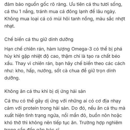
đảm bảo nguồn gốc rõ ràng. Ưu tiên cá thu tươi sống,
cá thu 1 nắng, tránh mua cá đông lạnh để lâu ngày.
Không mua loại cá có mùi hôi tanh nồng, màu sắc nhợt
nhạt.
Chế biến cá thu giữ dinh dưỡng
Hạn chế chiên rán, hàm lượng Omega-3 có thể bị phá
hủy khi gặp nhiệt độ cao, thậm chí là tạo ra chất béo
xấu. Thay vì chiên rán, bạn hãy chế biến theo các cách
như: kho, hấp, nướng, sốt cà chua để giữ trọn dinh
dưỡng.
Không ăn cá thu khi bị dị ứng hải sản
Cá thu có thể gây dị ứng với những ai có cơ địa nhạy
cảm với protein trong hải sản. Do đó, nếu ăn cá thu mà
xuất hiện tình trạng ngứa, nổi mẩn đỏ, buồn nôn hoặc
khó thở thì không nên tiếp tục ăn. Trường hợp nghiêm
trọng cần đến gặp bác sĩ.