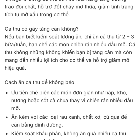
trao đổi chất, hỗ trợ đốt cháy mỡ thừa, giảm tình trạng
tích tụ mỡ xấu trong cơ thể.
Cá thu có gây tăng cân không?
Nếu bạn biết kiểm soát lượng ăn, chỉ ăn cá thu từ 2 – 3
bữa/tuần, hạn chế các món chiên rán nhiều dầu mỡ. Cá
thu không những không khiến bạn bị tăng cân mà còn
mang đến nhiều lợi ích cho cơ thể và hỗ trợ giảm mỡ
hiệu quả.
Cách ăn cá thu để không béo
Ưu tiên chế biến các món đơn giản như hấp, kho,
nướng hoặc sốt cà chua thay vì chiên rán nhiều dầu
mỡ.
Ăn kèm với các loại rau xanh, chất xơ, củ quả để
cân bằng dinh dưỡng.
Kiểm soát khẩu phần, không ăn quá nhiều cá thu