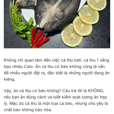
Không chỉ quan tâm đến việc cá thu tươi, cá thu 1 nắng
bao nhiêu Calo. Ăn cá thu có béo không cũng là vấn
đề nhiều người đặt ra, đặc biệt là những người đang ăn
kiêng.
Vậy, ăn cá thu có béo không? Câu trả lời là KHÔNG,
nếu bạn ăn đúng cách và biết kiểm soát lượng ăn hợp
lý. Mặc dù cá thu là một loại cá béo, nhưng chủ yếu là
chất béo không bão hòa.