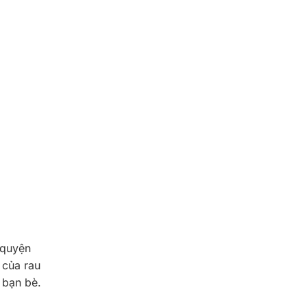
 quyện
 của rau
g bạn bè.