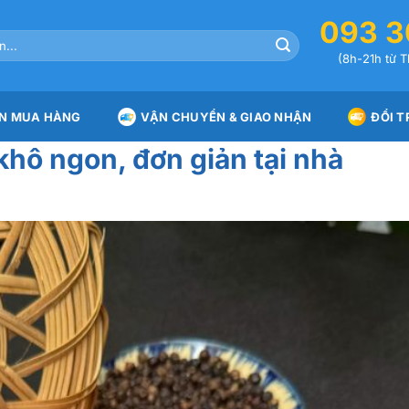
093 3
(8h-21h từ T
N MUA HÀNG
VẬN CHUYỂN & GIAO NHẬN
ĐỔI T
hô ngon, đơn giản tại nhà