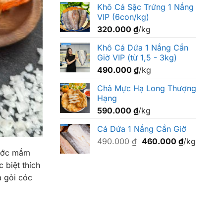
Khô Cá Sặc Trứng 1 Nắng
VIP (6con/kg)
320.000
₫
/kg
Khô Cá Dứa 1 Nắng Cần
Giờ VIP (từ 1,5 - 3kg)
490.000
₫
/kg
Chả Mực Hạ Long Thượng
Hạng
590.000
₫
/kg
Cá Dứa 1 Nắng Cần Giờ
Giá
Giá
490.000
₫
460.000
₫
/kg
gốc
hiện
nước mắm
là:
tại
 biệt thích
490.000 ₫.
là:
a gỏi cóc
460.000 ₫