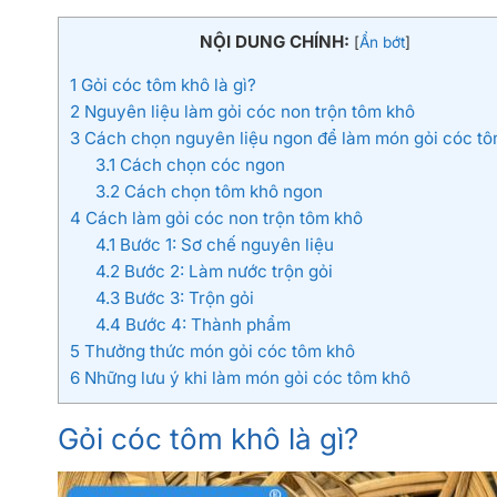
NỘI DUNG CHÍNH:
[
Ẩn bớt
]
1
Gỏi cóc tôm khô là gì?
2
Nguyên liệu làm gỏi cóc non trộn tôm khô
3
Cách chọn nguyên liệu ngon để làm món gỏi cóc tô
3.1
Cách chọn cóc ngon
3.2
Cách chọn tôm khô ngon
4
Cách làm gỏi cóc non trộn tôm khô
4.1
Bước 1: Sơ chế nguyên liệu
4.2
Bước 2: Làm nước trộn gỏi
4.3
Bước 3: Trộn gỏi
4.4
Bước 4: Thành phẩm
5
Thưởng thức món gỏi cóc tôm khô
6
Những lưu ý khi làm món gỏi cóc tôm khô
Gỏi cóc tôm khô là gì?