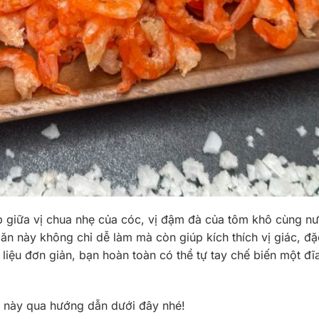
p giữa vị chua nhẹ của cóc, vị đậm đà của tôm khô cùng 
n này không chỉ dễ làm mà còn giúp kích thích vị giác, đặc
liệu đơn giản, bạn hoàn toàn có thể tự tay chế biến một đĩ
này qua hướng dẫn dưới đây nhé!