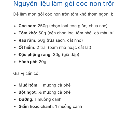
Nguyên liệu làm gỏi cóc non trộ
Để làm món gỏi cóc non trộn tôm khô thơm ngon, bạ
Cóc non
: 250g (chọn loại cóc giòn, chua nhẹ)
Tôm khô
: 50g (nên chọn loại tôm nhỏ, có màu tự
Rau răm
: 50g (rửa sạch, cắt nhỏ)
Ớt hiểm
: 2 trái (băm nhỏ hoặc cắt lát)
Đậu phộng rang
: 30g (giã dập)
Hành phi
: 20g
Gia vị cần có:
Muối tôm
: 1 muỗng cà phê
Bột ngọt
: ½ muỗng cà phê
Đường
: 1 muỗng canh
Giấm hoặc chanh
: 1 muỗng canh