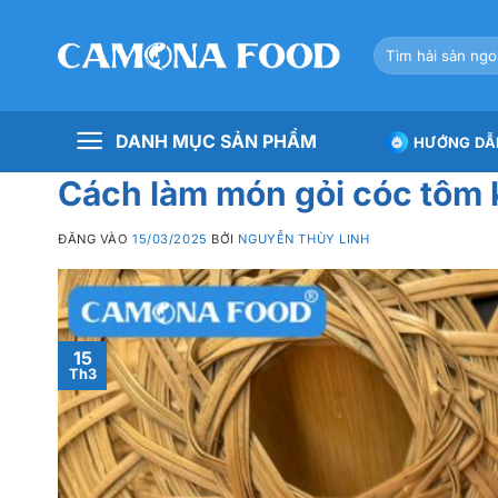
Bỏ
qua
Tìm
nội
kiếm:
dung
DANH MỤC SẢN PHẨM
HƯỚNG DẪ
Cách làm món gỏi cóc tôm k
ĐĂNG VÀO
15/03/2025
BỞI
NGUYỄN THÙY LINH
15
Th3