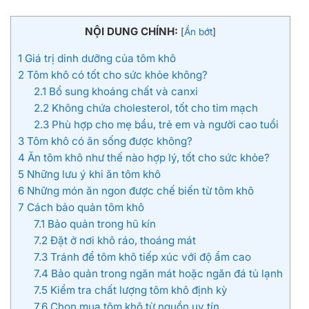
NỘI DUNG CHÍNH:
[
Ẩn bớt
]
1
Giá trị dinh dưỡng của tôm khô
2
Tôm khô có tốt cho sức khỏe không?
2.1
Bổ sung khoáng chất và canxi
2.2
Không chứa cholesterol, tốt cho tim mạch
2.3
Phù hợp cho mẹ bầu, trẻ em và người cao tuổi
3
Tôm khô có ăn sống được không?
4
Ăn tôm khô như thế nào hợp lý, tốt cho sức khỏe?
5
Những lưu ý khi ăn tôm khô
6
Những món ăn ngon được chế biến từ tôm khô
7
Cách bảo quản tôm khô
7.1
Bảo quản trong hũ kín
7.2
Đặt ở nơi khô ráo, thoáng mát
7.3
Tránh để tôm khô tiếp xúc với độ ẩm cao
7.4
Bảo quản trong ngăn mát hoặc ngăn đá tủ lạnh
7.5
Kiểm tra chất lượng tôm khô định kỳ
7.6
Chọn mua tôm khô từ nguồn uy tín