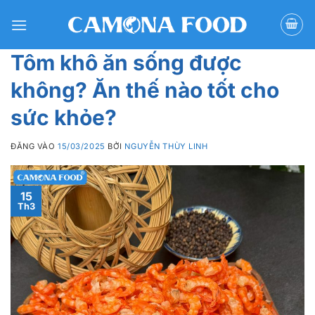
Bỏ
qua
nội
Tôm khô ăn sống được
dung
không? Ăn thế nào tốt cho
sức khỏe?
ĐĂNG VÀO
15/03/2025
BỞI
NGUYỄN THÙY LINH
15
Th3