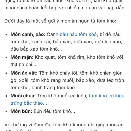
dụng tôm khô để nấu canh, kho với thịt, làm kho quẹt,
muối chua hoặc kết hợp với nhiều món ăn vặt hấp dẫn.
Dưới đây là một số gợi ý món ăn ngon từ tôm khô:
Món canh, xào:
Canh
bầu nấu tôm khô
, bí đỏ nấu
tôm khô, canh cải, bầu xào, dứa xào, dưa leo xào,
đậu bắp xào tôm khô…
Món mặn:
Kho quẹt, tôm khô rim, kho tôm khô với
thịt ba chỉ…
Món ăn vặt:
Tôm khô cháy tỏi, tôm khô chiên giòn,
gỏi xoài, tôm khô rang muối, bắp xào, dưa leo trộn
tôm khô, bánh tráng tôm khô…
Muối chua:
Tôm khô muối củ kiệu,
tôm khô củ kiệu
trứng bắc thảo
…
Món bún:
Bún riêu tôm khô…
Với hương vị đậm đà, tôm khô không chỉ giúp món ăn