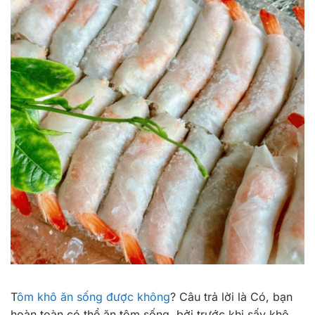
T
ôm khô ăn sống được không
? Câu trả lời là Có, bạn
hoàn toàn có thể ăn tôm sống, bởi trước khi sấy khô,