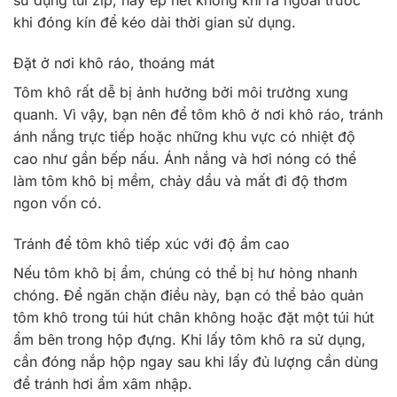
sử dụng túi zip, hãy ép hết không khí ra ngoài trước
khi đóng kín để kéo dài thời gian sử dụng.
Đặt ở nơi khô ráo, thoáng mát
Tôm khô rất dễ bị ảnh hưởng bởi môi trường xung
quanh. Vì vậy, bạn nên để tôm khô ở nơi khô ráo, tránh
ánh nắng trực tiếp hoặc những khu vực có nhiệt độ
cao như gần bếp nấu. Ánh nắng và hơi nóng có thể
làm tôm khô bị mềm, chảy dầu và mất đi độ thơm
ngon vốn có.
Tránh để tôm khô tiếp xúc với độ ẩm cao
Nếu tôm khô bị ẩm, chúng có thể bị hư hỏng nhanh
chóng. Để ngăn chặn điều này, bạn có thể bảo quản
tôm khô trong túi hút chân không hoặc đặt một túi hút
ẩm bên trong hộp đựng. Khi lấy tôm khô ra sử dụng,
cần đóng nắp hộp ngay sau khi lấy đủ lượng cần dùng
để tránh hơi ẩm xâm nhập.