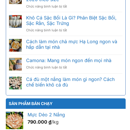
ở
Chức năng bình luận bị tắt
Khô
mực
Khô Cá Sặc Bổi Là Gì? Phân Biệt Sặc Bổi,
câu
Sặc Rằn, Sặc Trứng
giá
ở
Chức năng bình luận bị tắt
bao
Khô
nhiêu
Cá
Cách làm món chả mực Hạ Long ngon và
1kg?
Sặc
Bảng
hấp dẫn tại nhà
Bổi
giá
Là
2026
Camona: Mang món ngon đến mọi nhà
Gì?
theo
Phân
size
ở
Chức năng bình luận bị tắt
Biệt
Camona:
Sặc
Mang
Cá đù một nắng làm món gì ngon? Cách
Bổi,
món
chế biến khô cá đù
Sặc
ngon
Rằn,
đến
Sặc
mọi
Trứng
nhà
SẢN PHẨM BÁN CHẠY
Mực Dẻo 2 Nắng
790.000
₫
/kg