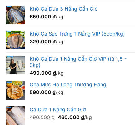
Khô Cá Dứa 3 Nắng Cần Giờ
650.000
₫
/kg
Khô Cá Sặc Trứng 1 Nắng VIP (6con/kg)
320.000
₫
/kg
Khô Cá Dứa 1 Nắng Cần Giờ VIP (từ 1,5 -
3kg)
490.000
₫
/kg
Chả Mực Hạ Long Thượng Hạng
590.000
₫
/kg
Cá Dứa 1 Nắng Cần Giờ
Giá
Giá
490.000
₫
460.000
₫
/kg
gốc
hiện
là:
tại
490.000 ₫.
là: