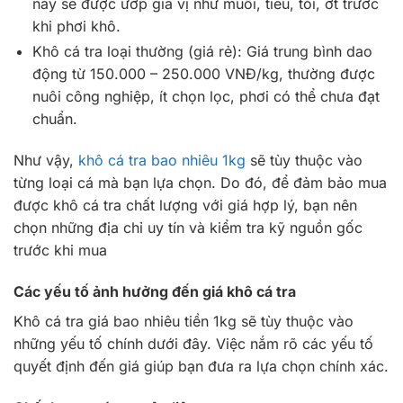
này sẽ được ướp gia vị như muối, tiêu, tỏi, ớt trước
khi phơi khô.
Khô cá tra loại thường (giá rẻ): Giá trung bình dao
động từ 150.000 – 250.000 VNĐ/kg, thường được
nuôi công nghiệp, ít chọn lọc, phơi có thể chưa đạt
chuẩn.
Như vậy,
khô cá tra bao nhiêu 1kg
sẽ tùy thuộc vào
từng loại cá mà bạn lựa chọn. Do đó, để đảm bảo mua
được khô cá tra chất lượng với giá hợp lý, bạn nên
chọn những địa chỉ uy tín và kiểm tra kỹ nguồn gốc
trước khi mua
Các yếu tố ảnh hưởng đến giá khô cá tra
Khô cá tra giá bao nhiêu tiền 1kg sẽ tùy thuộc vào
những yếu tố chính dưới đây. Việc nắm rõ các yếu tố
quyết định đến giá giúp bạn đưa ra lựa chọn chính xác.