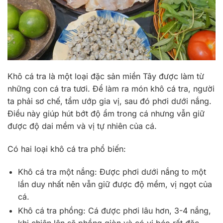
Khô cá tra là một loại đặc sản miền Tây được làm từ
những con cá tra tươi. Để làm ra món khô cá tra, người
ta phải sơ chế, tẩm ướp gia vị, sau đó phơi dưới nắng.
Điều này giúp hút bớt độ ẩm trong cá nhưng vẫn giữ
được độ dai mềm và vị tự nhiên của cá.
Có hai loại khô cá tra phổ biến:
Khô cá tra một nắng: Được phơi dưới nắng to một
lần duy nhất nên vẫn giữ được độ mềm, vị ngọt của
cá.
Khô cá tra phồng: Cá được phơi lâu hơn, 3-4 nắng,