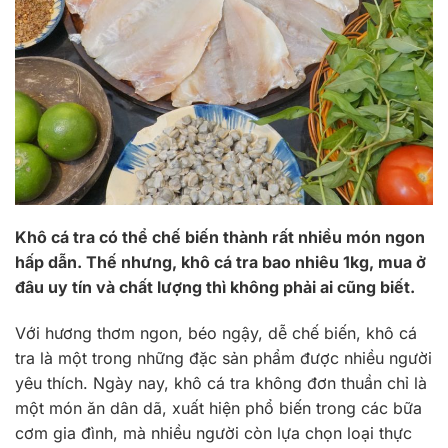
Khô cá tra có thể chế biến thành rất nhiều món ngon
hấp dẫn. Thế nhưng, khô cá tra bao nhiêu 1kg, mua ở
đâu uy tín và chất lượng thì không phải ai cũng biết.
Với hương thơm ngon, béo ngậy, dễ chế biến, khô cá
tra là một trong những đặc sản phẩm được nhiều người
yêu thích. Ngày nay, khô cá tra không đơn thuần chỉ là
một món ăn dân dã, xuất hiện phổ biến trong các bữa
cơm gia đình, mà nhiều người còn lựa chọn loại thực