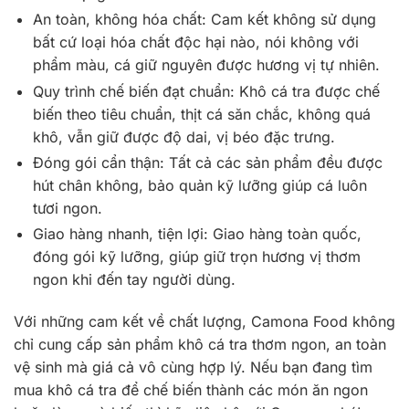
An toàn, không hóa chất: Cam kết không sử dụng
bất cứ loại hóa chất độc hại nào, nói không với
phẩm màu, cá giữ nguyên được hương vị tự nhiên.
Quy trình chế biến đạt chuẩn: Khô cá tra được chế
biến theo tiêu chuẩn, thịt cá săn chắc, không quá
khô, vẫn giữ được độ dai, vị béo đặc trưng.
Đóng gói cẩn thận: Tất cả các sản phẩm đều được
hút chân không, bảo quản kỹ lưỡng giúp cá luôn
tươi ngon.
Giao hàng nhanh, tiện lợi: Giao hàng toàn quốc,
đóng gói kỹ lưỡng, giúp giữ trọn hương vị thơm
ngon khi đến tay người dùng.
Với những cam kết về chất lượng, Camona Food không
chỉ cung cấp sản phẩm khô cá tra thơm ngon, an toàn
vệ sinh mà giá cả vô cùng hợp lý. Nếu bạn đang tìm
mua khô cá tra để chế biến thành các món ăn ngon