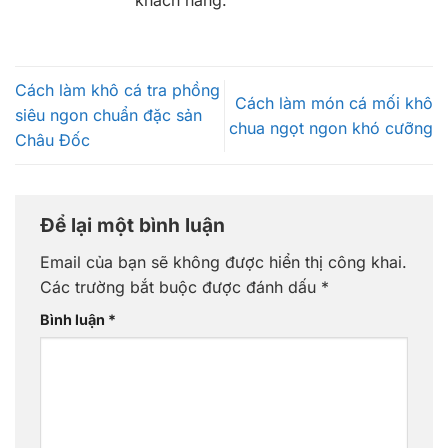
khách hàng.
Cách làm khô cá tra phồng
Cách làm món cá mối khô
siêu ngon chuẩn đặc sản
chua ngọt ngon khó cưỡng
Châu Đốc
Để lại một bình luận
Email của bạn sẽ không được hiển thị công khai.
Các trường bắt buộc được đánh dấu
*
Bình luận
*