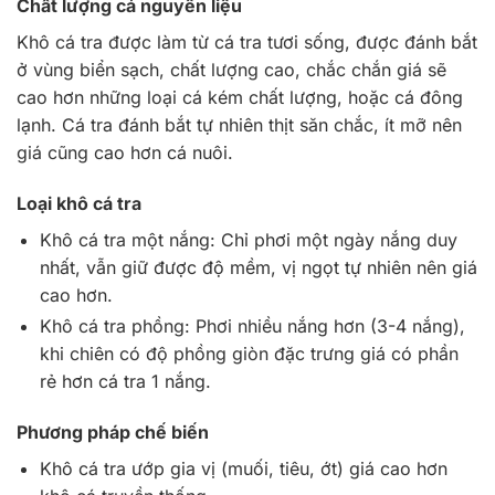
Chất lượng cá nguyên liệu
Khô cá tra được làm từ cá tra tươi sống, được đánh bắt
ở vùng biển sạch, chất lượng cao, chắc chắn giá sẽ
cao hơn những loại cá kém chất lượng, hoặc cá đông
lạnh. Cá tra đánh bắt tự nhiên thịt săn chắc, ít mỡ nên
giá cũng cao hơn cá nuôi.
Loại khô cá tra
Khô cá tra một nắng: Chỉ phơi một ngày nắng duy
nhất, vẫn giữ được độ mềm, vị ngọt tự nhiên nên giá
cao hơn.
Khô cá tra phồng: Phơi nhiều nắng hơn (3-4 nắng),
khi chiên có độ phồng giòn đặc trưng giá có phần
rẻ hơn cá tra 1 nắng.
Phương pháp chế biến
Khô cá tra ướp gia vị (muối, tiêu, ớt) giá cao hơn