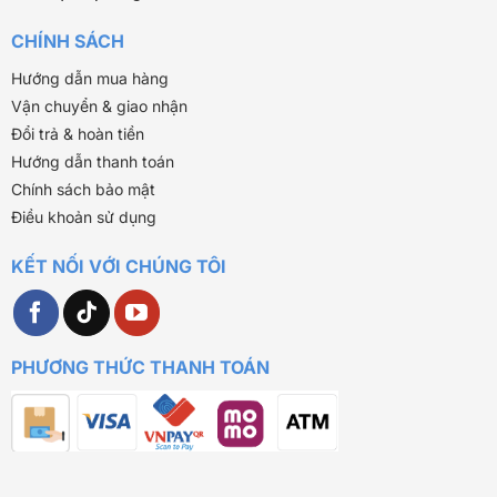
CHÍNH SÁCH
Hướng dẫn mua hàng
Vận chuyển & giao nhận
Đổi trả & hoàn tiền
Hướng dẫn thanh toán
Chính sách bảo mật
Điều khoản sử dụng
KẾT NỐI VỚI CHÚNG TÔI
PHƯƠNG THỨC THANH TOÁN