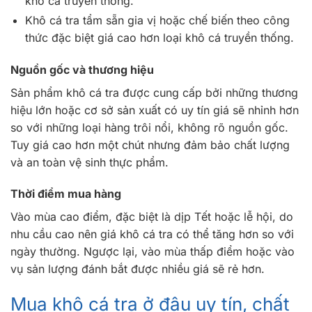
khô cá truyền thống.
Khô cá tra tẩm sẵn gia vị hoặc chế biến theo công
thức đặc biệt giá cao hơn loại khô cá truyền thống.
Nguồn gốc và thương hiệu
Sản phẩm khô cá tra được cung cấp bởi những thương
hiệu lớn hoặc cơ sở sản xuất có uy tín giá sẽ nhỉnh hơn
so với những loại hàng trôi nổi, không rõ nguồn gốc.
Tuy giá cao hơn một chút nhưng đảm bảo chất lượng
và an toàn vệ sinh thực phẩm.
Thời điểm mua hàng
Vào mùa cao điểm, đặc biệt là dịp Tết hoặc lễ hội, do
nhu cầu cao nên giá khô cá tra có thể tăng hơn so với
ngày thường. Ngược lại, vào mùa thấp điểm hoặc vào
vụ sản lượng đánh bắt được nhiều giá sẽ rẻ hơn.
Mua khô cá tra ở đâu uy tín, chất