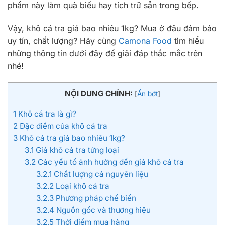
phẩm này làm quà biếu hay tích trữ sẵn trong bếp.
Vậy, khô cá tra giá bao nhiêu 1kg? Mua ở đâu đảm bảo
uy tín, chất lượng? Hãy cùng
Camona Food
tìm hiểu
những thông tin dưới đây để giải đáp thắc mắc trên
nhé!
NỘI DUNG CHÍNH:
[
Ẩn bớt
]
1
Khô cá tra là gì?
2
Đặc điểm của khô cá tra
3
Khô cá tra giá bao nhiêu 1kg?
3.1
Giá khô cá tra từng loại
3.2
Các yếu tố ảnh hưởng đến giá khô cá tra
3.2.1
Chất lượng cá nguyên liệu
3.2.2
Loại khô cá tra
3.2.3
Phương pháp chế biến
3.2.4
Nguồn gốc và thương hiệu
3.2.5
Thời điểm mua hàng