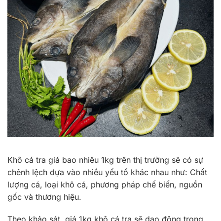
Khô cá tra giá bao nhiêu 1kg trên thị trường sẽ có sự
chênh lệch dựa vào nhiều yếu tố khác nhau như: Chất
lượng cá, loại khô cá, phương pháp chế biến, nguồn
gốc và thương hiệu.
Theo khảo sát, giá 1kg khô cá tra sẽ dao động trong