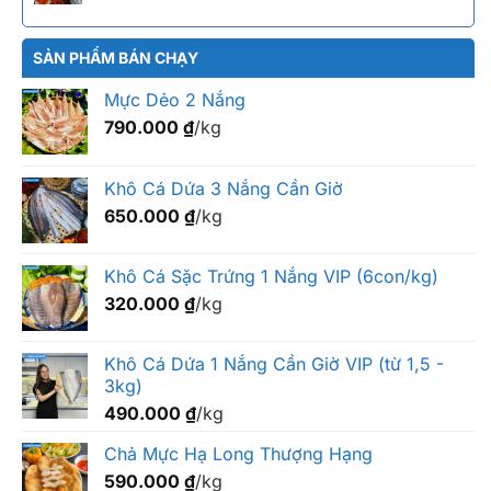
Là
2026
Gì?
theo
Phân
SẢN PHẨM BÁN CHẠY
size
Biệt
Sặc
Mực Dẻo 2 Nắng
Bổi,
790.000
₫
/kg
Sặc
Rằn,
Sặc
Trứng
Khô Cá Dứa 3 Nắng Cần Giờ
650.000
₫
/kg
Khô Cá Sặc Trứng 1 Nắng VIP (6con/kg)
320.000
₫
/kg
Khô Cá Dứa 1 Nắng Cần Giờ VIP (từ 1,5 -
3kg)
490.000
₫
/kg
Chả Mực Hạ Long Thượng Hạng
590.000
₫
/kg