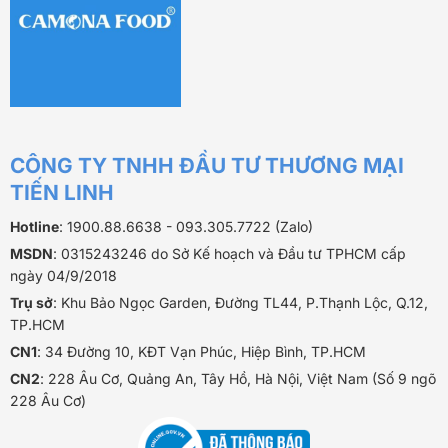
CÔNG TY TNHH ĐẦU TƯ THƯƠNG MẠI
TIẾN LINH
Hotline
: 1900.88.6638 - 093.305.7722 (Zalo)
MSDN
: 0315243246 do Sở Kế hoạch và Đầu tư TPHCM cấp
ngày 04/9/2018
Trụ sở
: Khu Bảo Ngọc Garden, Đường TL44, P.Thạnh Lộc, Q.12,
TP.HCM
CN1
: 34 Đường 10, KĐT Vạn Phúc, Hiệp Bình, TP.HCM
CN2
: 228 Âu Cơ, Quảng An, Tây Hồ, Hà Nội, Việt Nam (Số 9 ngõ
228 Âu Cơ)