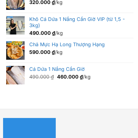
320.000
₫
/kg
Khô Cá Dứa 1 Nắng Cần Giờ VIP (từ 1,5 -
3kg)
490.000
₫
/kg
Chả Mực Hạ Long Thượng Hạng
590.000
₫
/kg
Cá Dứa 1 Nắng Cần Giờ
Giá
Giá
490.000
₫
460.000
₫
/kg
gốc
hiện
là:
tại
490.000 ₫.
là:
460.000 ₫.