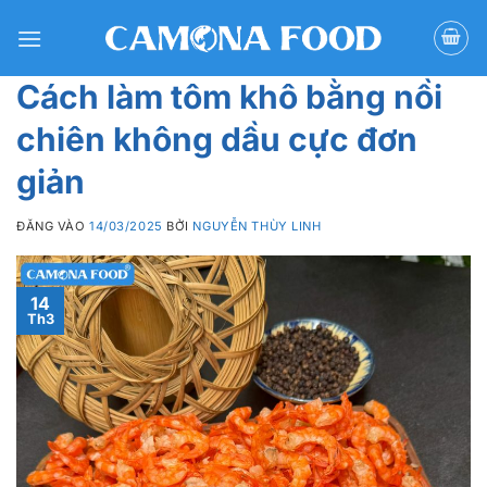
Bỏ
qua
nội
Cách làm tôm khô bằng nồi
dung
chiên không dầu cực đơn
giản
ĐĂNG VÀO
14/03/2025
BỞI
NGUYỄN THÙY LINH
14
Th3