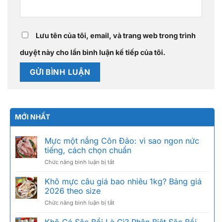
Lưu tên của tôi, email, và trang web trong trình
duyệt này cho lần bình luận kế tiếp của tôi.
MỚI NHẤT
Mực một nắng Côn Đảo: vì sao ngon nức
tiếng, cách chọn chuẩn
ở
Chức năng bình luận bị tắt
Mực
một
Khô mực câu giá bao nhiêu 1kg? Bảng giá
nắng
2026 theo size
Côn
ở
Chức năng bình luận bị tắt
Đảo:
Khô
vì
mực
sao