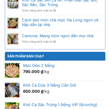
Khô Cá Sặc Bổi Là Gì? Phân Biệt Sặc Bổi,
câu
ngon
Sặc Rằn, Sặc Trứng
giá
nức
ở
Chức năng bình luận bị tắt
bao
tiếng,
Khô
nhiêu
cách
Cá
Cách làm món chả mực Hạ Long ngon và
1kg?
chọn
Sặc
Bảng
hấp dẫn tại nhà
chuẩn
Bổi
giá
Là
2026
Camona: Mang món ngon đến mọi nhà
Gì?
theo
Phân
size
ở
Chức năng bình luận bị tắt
Biệt
Camona:
Sặc
Mang
Bổi,
món
SẢN PHẨM BÁN CHẠY
Sặc
ngon
Rằn,
đến
Sặc
Mực Dẻo 2 Nắng
mọi
Trứng
nhà
790.000
₫
/kg
Khô Cá Dứa 3 Nắng Cần Giờ
650.000
₫
/kg
Khô Cá Sặc Trứng 1 Nắng VIP (6con/kg)