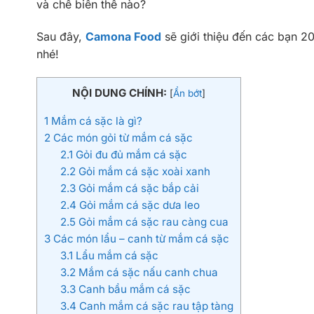
và chế biến thế nào?
Sau đây,
Camona Food
sẽ giới thiệu đến các bạn 
nhé!
NỘI DUNG CHÍNH:
[
Ẩn bớt
]
1
Mắm cá sặc là gì?
2
Các món gỏi từ mắm cá sặc
2.1
Gỏi đu đủ mắm cá sặc
2.2
Gỏi mắm cá sặc xoài xanh
2.3
Gỏi mắm cá sặc bắp cải
2.4
Gỏi mắm cá sặc dưa leo
2.5
Gỏi mắm cá sặc rau càng cua
3
Các món lẩu – canh từ mắm cá sặc
3.1
Lẩu mắm cá sặc
3.2
Mắm cá sặc nấu canh chua
3.3
Canh bầu mắm cá sặc
3.4
Canh mắm cá sặc rau tập tàng