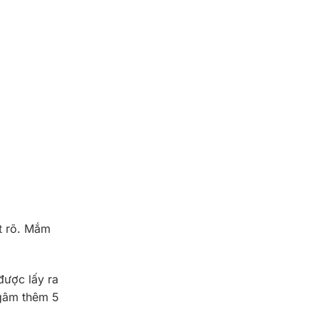
ết rõ. Mắm
được lấy ra
ngâm thêm 5