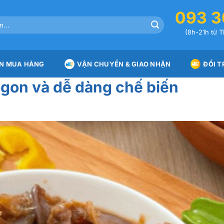
093 3
(8h-21h từ T
N MUA HÀNG
VẬN CHUYỂN & GIAO NHẬN
ĐỔI T
gon và dễ dàng chế biến