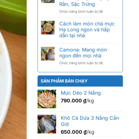
giá
tiếng,
Rằn, Sặc Trứng
bao
cách
ở
Chức năng bình luận bị tắt
nhiêu
chọn
Khô
1kg?
chuẩn
Cá
Bảng
Cách làm món chả mực
Sặc
giá
Hạ Long ngon và hấp
Bổi
2026
dẫn tại nhà
Là
theo
Gì?
size
Phân
Camona: Mang món
Biệt
ngon đến mọi nhà
Sặc
ở
Chức năng bình luận bị tắt
Bổi,
Camona:
Sặc
Mang
Rằn,
món
Sặc
SẢN PHẨM BÁN CHẠY
ngon
Trứng
đến
Mực Dẻo 2 Nắng
mọi
790.000
₫
/kg
nhà
Khô Cá Dứa 3 Nắng Cần
Giờ
650.000
₫
/kg