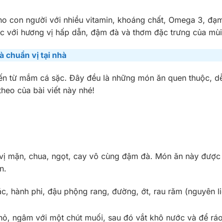
cho con người với nhiều vitamin, khoáng chất, Omega 3, đạ
c với hương vị hấp dẫn, đậm đà và thơm đặc trưng của mù
 chuẩn vị tại nhà
n từ mắm cá sặc. Đây đều là những món ăn quen thuộc, dễ
theo của bài viết này nhé!
vị mặn, chua, ngọt, cay vô cùng đậm đà. Món ăn này được 
on.
, hành phi, đậu phộng rang, đường, ớt, rau răm (nguyên li
nhỏ, ngâm với một chút muối, sau đó vắt khô nước và để rá