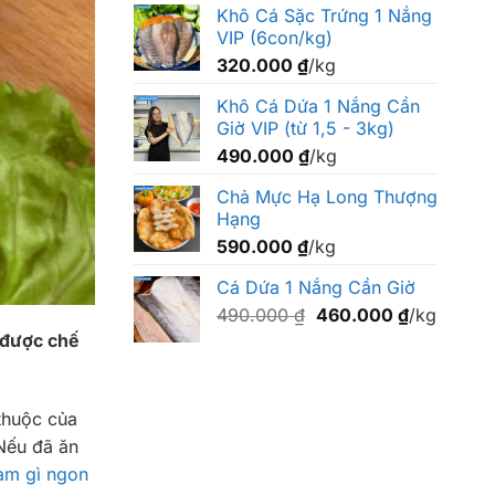
Khô Cá Sặc Trứng 1 Nắng
VIP (6con/kg)
320.000
₫
/kg
Khô Cá Dứa 1 Nắng Cần
Giờ VIP (từ 1,5 - 3kg)
490.000
₫
/kg
Chả Mực Hạ Long Thượng
Hạng
590.000
₫
/kg
Cá Dứa 1 Nắng Cần Giờ
Giá
Giá
490.000
₫
460.000
₫
/kg
gốc
hiện
 được chế
là:
tại
490.000 ₫.
là:
460.000 ₫
thuộc của
Nếu đã ăn
àm gì ngon