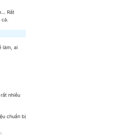
m… Rất
i cá.
 làm, ai
rất nhiều
ệu chuẩn bị
o.