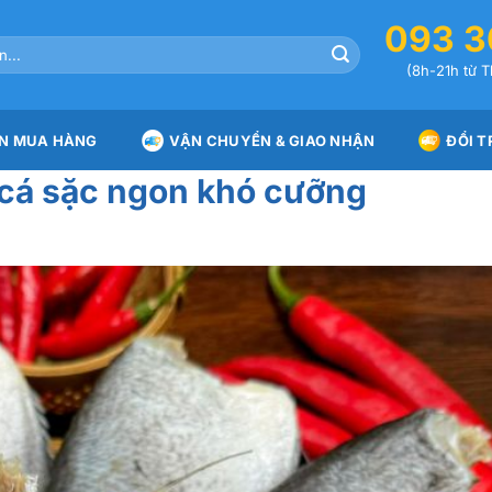
093 3
(8h-21h từ T
N MUA HÀNG
VẬN CHUYỂN & GIAO NHẬN
ĐỔI T
 cá sặc ngon khó cưỡng