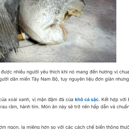
i được nhiều người yêu thích khi nó mang đến hương vị chu
gười dân miền Tây Nam Bộ, tuy nguyên liệu đơn giản nhưn
 của xoài xanh, vị mặn đậm đà của
khô cá sặc
. Kết hợp với
au răm, hành tím. Món ăn này sẽ trở nên hấp dẫn và chuẩn
hơm ngon, lạ miệng hơn so với các cách chế biến thông th