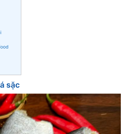
i
Food
cá sặc