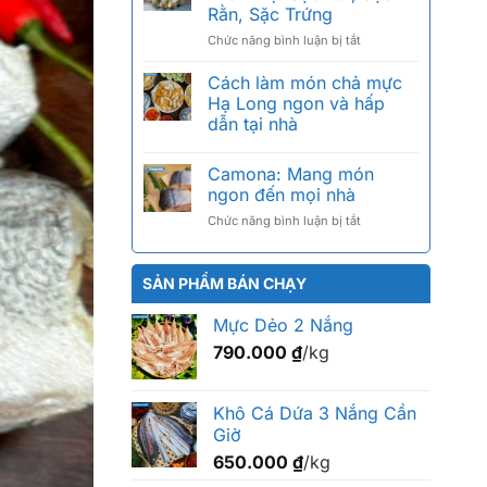
giá
tiếng,
Rằn, Sặc Trứng
bao
cách
ở
Chức năng bình luận bị tắt
nhiêu
chọn
Khô
1kg?
chuẩn
Cá
Bảng
Cách làm món chả mực
Sặc
giá
Hạ Long ngon và hấp
Bổi
2026
dẫn tại nhà
Là
theo
Gì?
size
Phân
Camona: Mang món
Biệt
ngon đến mọi nhà
Sặc
ở
Chức năng bình luận bị tắt
Bổi,
Camona:
Sặc
Mang
Rằn,
món
Sặc
SẢN PHẨM BÁN CHẠY
ngon
Trứng
đến
Mực Dẻo 2 Nắng
mọi
790.000
₫
/kg
nhà
Khô Cá Dứa 3 Nắng Cần
Giờ
650.000
₫
/kg