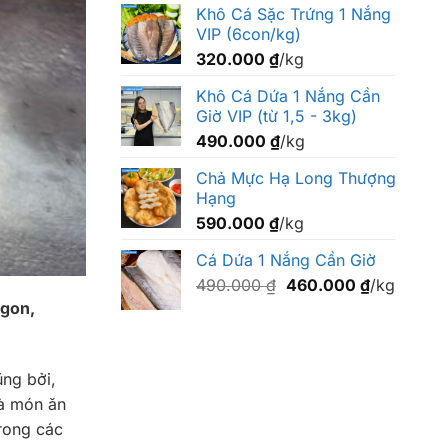
Khô Cá Sặc Trứng 1 Nắng
VIP (6con/kg)
320.000
₫
/kg
Khô Cá Dứa 1 Nắng Cần
Giờ VIP (từ 1,5 - 3kg)
490.000
₫
/kg
Chả Mực Hạ Long Thượng
Hạng
590.000
₫
/kg
Cá Dứa 1 Nắng Cần Giờ
Giá
Giá
490.000
₫
460.000
₫
/kg
gốc
hiện
ngon,
là:
tại
490.000 ₫.
là:
460.000 ₫
ũng bởi,
là món ăn
trong các