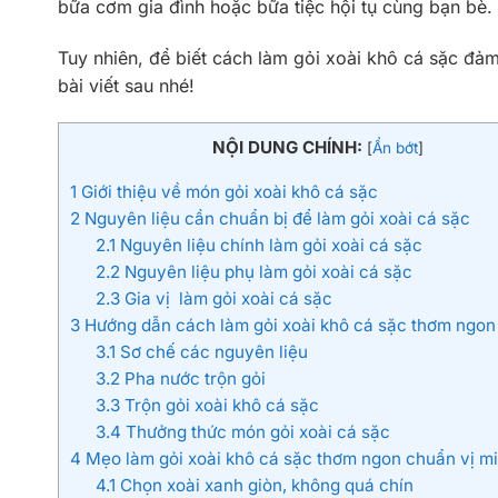
bữa cơm gia đình hoặc bữa tiệc hội tụ cùng bạn bè.
Tuy nhiên, để biết cách làm gỏi xoài khô cá sặc đ
bài viết sau nhé!
NỘI DUNG CHÍNH:
[
Ẩn bớt
]
1
Giới thiệu về món gỏi xoài khô cá sặc
2
Nguyên liệu cần chuẩn bị để làm gỏi xoài cá sặc
2.1
Nguyên liệu chính làm gỏi xoài cá sặc
2.2
Nguyên liệu phụ làm gỏi xoài cá sặc
2.3
Gia vị làm gỏi xoài cá sặc
3
Hướng dẫn cách làm gỏi xoài khô cá sặc thơm ngon
3.1
Sơ chế các nguyên liệu
3.2
Pha nước trộn gỏi
3.3
Trộn gỏi xoài khô cá sặc
3.4
Thưởng thức món gỏi xoài cá sặc
4
Mẹo làm gỏi xoài khô cá sặc thơm ngon chuẩn vị m
4.1
Chọn xoài xanh giòn, không quá chín