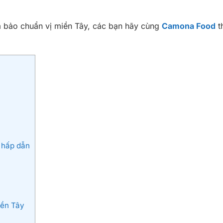
ảm bảo chuẩn vị miền Tây, các bạn hãy cùng
Camona Food
t
 hấp dẫn
iền Tây