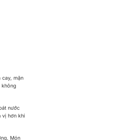
a cay, mặn
g không
 bát nước
 vị hơn khi
ường. Món