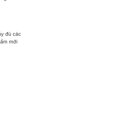
ầy đủ các
phẩm mới