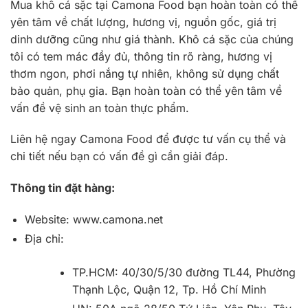
Mua khô cá sặc tại Camona Food bạn hoàn toàn có thể
yên tâm về chất lượng, hương vị, nguồn gốc, giá trị
dinh dưỡng cũng như giá thành. Khô cá sặc của chúng
tôi có tem mác đầy đủ, thông tin rõ ràng, hương vị
thơm ngon, phơi nắng tự nhiên, không sử dụng chất
bảo quản, phụ gia. Bạn hoàn toàn có thể yên tâm về
vấn đề vệ sinh an toàn thực phẩm.
Liên hệ ngay Camona Food để được tư vấn cụ thể và
chi tiết nếu bạn có vấn đề gì cần giải đáp.
Thông tin đặt hàng:
Website: www.camona.net
Địa chỉ:
TP.HCM: 40/30/5/30 đường TL44, Phường
Thạnh Lộc, Quận 12, Tp. Hồ Chí Minh