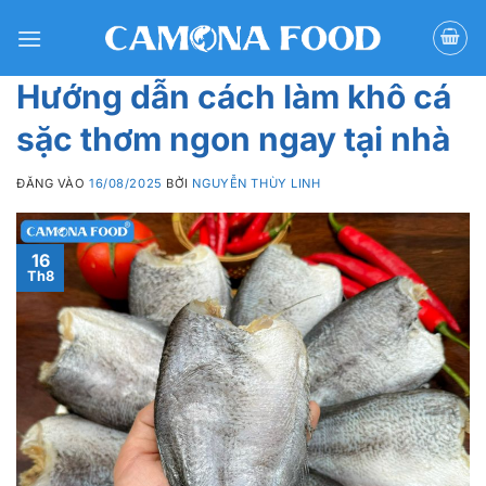
Bỏ
qua
nội
Hướng dẫn cách làm khô cá
dung
sặc thơm ngon ngay tại nhà
ĐĂNG VÀO
16/08/2025
BỞI
NGUYỄN THÙY LINH
16
Th8