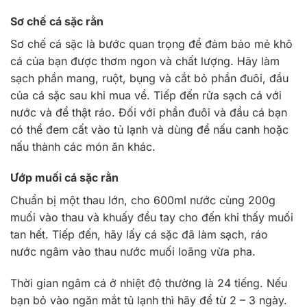
Sơ chế cá sặc rằn
Sơ chế cá sặc là bước quan trọng để đảm bảo mẻ khô
cá của bạn được thơm ngon và chất lượng. Hãy làm
sạch phần mang, ruột, bụng và cắt bỏ phần đuôi, đầu
của cá sặc sau khi mua về. Tiếp đến rửa sạch cá với
nước và để thật ráo. Đối với phần đuôi và đầu cá bạn
có thể đem cất vào tủ lạnh và dùng để nấu canh hoặc
nấu thành các món ăn khác.
Ướp muối cá sặc rằn
Chuẩn bị một thau lớn, cho 600ml nước cùng 200g
muối vào thau và khuấy đều tay cho đến khi thấy muối
tan hết. Tiếp đến, hãy lấy cá sặc đã làm sạch, ráo
nước ngâm vào thau nước muối loãng vừa pha.
Thời gian ngâm cá ở nhiệt độ thường là 24 tiếng. Nếu
bạn bỏ vào ngăn mắt tủ lạnh thì hãy để từ 2 – 3 ngày.