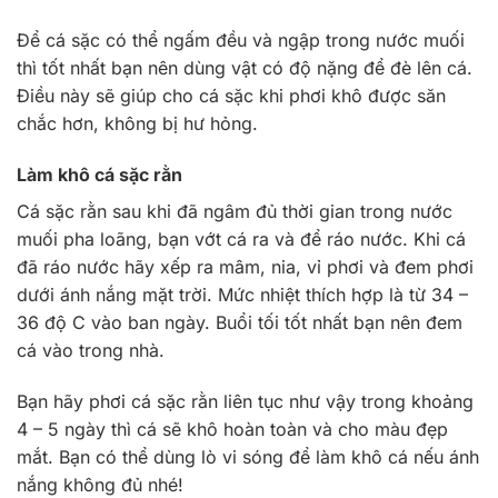
Để cá sặc có thể ngấm đều và ngập trong nước muối
thì tốt nhất bạn nên dùng vật có độ nặng để đè lên cá.
Điều này sẽ giúp cho cá sặc khi phơi khô được săn
chắc hơn, không bị hư hỏng.
Làm khô cá sặc rằn
Cá sặc rằn sau khi đã ngâm đủ thời gian trong nước
muối pha loãng
,
bạn vớt cá ra và để ráo nước. Khi cá
đã ráo nước hãy xếp ra mâm, nia, vỉ phơi và đem phơi
dưới ánh nắng mặt trời. Mức nhiệt thích hợp là từ 34 –
36 độ C vào ban ngày. Buổi tối tốt nhất bạn nên đem
cá vào trong nhà.
Bạn hãy phơi cá sặc rằn liên tục như vậy trong khoảng
4 – 5 ngày thì cá sẽ khô hoàn toàn và cho màu đẹp
mắt. Bạn có thể dùng lò vi sóng để làm khô cá nếu ánh
nắng không đủ nhé!