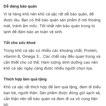
Dễ dàng bảo quản
Vì là hàng khô nên khô cá sặc rất dễ bảo quản, để
được lâu. Bạn có thể bảo quản sản phẩm ở nơi thoáng
mát, tránh ẩm mốc. Tốt nhất nên bảo quản trong tủ
lạnh để đảm bảo an toàn vệ sinh.
Tốt cho sức khoẻ
Trong khô cá sặc có nhiều các khoáng chất, Protein,
vitamin B, Omega 3… Các chất này đều quan trọng và
cần thiết cho cơ thể. Hàm lượng dinh dưỡng cao nên
khô cá sặc ngày càng được nhiều người chọn lựa.
Thích hợp làm quà tặng
Khô cá sặc rất thích hợp để làm quà tặng, đem đi biếu
bạn bè, người thân. Sản phẩm được đóng gói sạch sẽ,
cẩn thận nên dễ bảo quản và đem đi xa vô cùng tiện
lợi.