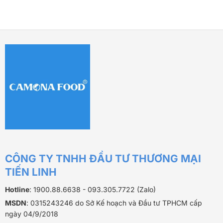
490.000 ₫.
là:
460.000 ₫.
CÔNG TY TNHH ĐẦU TƯ THƯƠNG MẠI
TIẾN LINH
Hotline
: 1900.88.6638 - 093.305.7722 (Zalo)
MSDN
: 0315243246 do Sở Kế hoạch và Đầu tư TPHCM cấp
ngày 04/9/2018