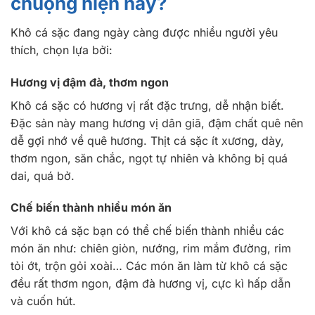
chuộng hiện nay?
Khô cá sặc đang ngày càng được nhiều người yêu
thích, chọn lựa bởi:
Hương vị đậm đà, thơm ngon
Khô cá sặc có hương vị rất đặc trưng, dễ nhận biết.
Đặc sản này mang hương vị dân giã, đậm chất quê nên
dễ gợi nhớ về quê hương. Thịt cá sặc ít xương, dày,
thơm ngon, săn chắc, ngọt tự nhiên và không bị quá
dai, quá bở.
Chế biến thành nhiều món ăn
Với khô cá sặc bạn có thể chế biến thành nhiều các
món ăn như: chiên giòn, nướng, rim mắm đường, rim
tỏi ớt, trộn gỏi xoài… Các món ăn làm từ khô cá sặc
đều rất thơm ngon, đậm đà hương vị, cực kì hấp dẫn
và cuốn hút.