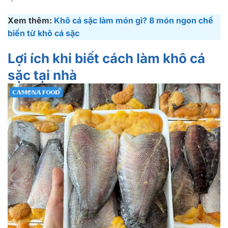
Xem thêm:
Khô cá sặc làm món gì? 8 món ngon chế
biến từ khô cá sặc
Lợi ích khi biết cách làm khô cá
sặc tại nhà