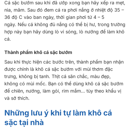
Cá sặc bướm sau khi đã ướp xong bạn hãy xếp ra mẹt,
nia, mâm. Sau đó đem cá ra phơi nắng ở nhiệt độ 35 –
36 độ C vào ban ngày, thời gian phơi từ 4 – 5
ngày. Nếu cá không đủ nắng có thể bị hư, trong trường
hợp này bạn hãy dùng lò vi sóng, lò nướng để làm khô
cá.
Thành phẩm khô cá sặc bướm
Sau khi thực hiện các bước trên, thành phẩm bạn nhận
được chính là khô cá sặc bướm với mùi thơm đặc
trưng, không bị tanh. Thịt cá săn chắc, màu đẹp,
không có mùi mốc. Bạn có thể dùng khô cá sặc bướm
để chiên, nướng, làm gỏi, rim mắm… tùy theo khẩu vị
và sở thích.
Những lưu ý khi tự làm khô cá
sặc tại nhà