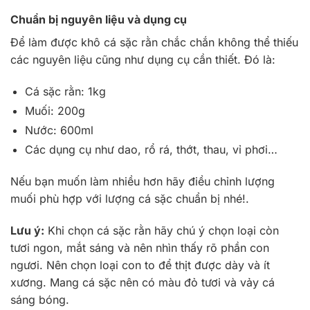
Chuẩn bị nguyên liệu và dụng cụ
Để làm được khô cá sặc rằn chắc chắn không thể thiếu
các nguyên liệu cũng như dụng cụ cần thiết. Đó là:
Cá sặc rằn: 1kg
Muối: 200g
Nước: 600ml
Các dụng cụ như dao, rổ rá, thớt, thau, vỉ phơi…
Nếu bạn muốn làm nhiều hơn hãy điều chỉnh lượng
muối phù hợp với lượng cá sặc chuẩn bị nhé!.
Lưu ý:
Khi chọn cá sặc rằn hãy chú ý chọn loại còn
tươi ngon, mắt sáng và nên nhìn thấy rõ phần con
ngươi. Nên chọn loại con to để thịt được dày và ít
xương. Mang cá sặc nên có màu đỏ tươi và vảy cá
sáng bóng.