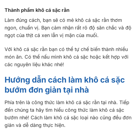
Thành phẩm khô cá sặc rằn
Làm đúng cách, bạn sẽ có mẻ khô cá sặc rằn thơm
ngon, chuẩn vị.
Bạn cảm nhận rất rõ độ săn chắc và độ
ngọt của thịt cá xen lẫn vị mặn của muối.
Với khô cá sặc rằn bạn có thể tự chế biến thành nhiều
món ăn. Có thể nấu mình khô cá sặc hoặc kết hợp với
các nguyên liệu khác nhé!
Hướng dẫn cách làm khô cá sặc
bướm đơn giản tại nhà
Phía trên là công thức làm khô cá sặc rằn tại nhà. Tiếp
đến chúng ta hãy tìm hiểu công thức làm khô cá sặc
bướm nhé! Cách làm khô cá sặc loại nào cũng đều đơn
giản và dễ dàng thực hiện.