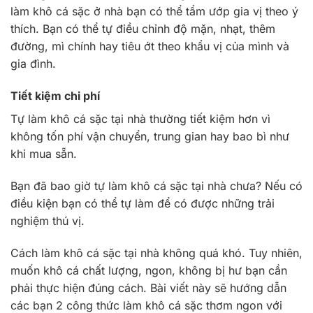
làm khô cá sặc ở nhà bạn có thể tẩm ướp gia vị theo ý
thích. Bạn có thể tự điều chỉnh độ mặn, nhạt, thêm
đường, mì chính hay tiêu ớt theo khẩu vị của mình và
gia đình.
Tiết kiệm chi phí
Tự làm khô cá sặc tại nhà thường tiết kiệm hơn vì
không tốn phí vận chuyển, trung gian hay bao bì như
khi mua sẵn.
Bạn đã bao giờ tự làm khô cá sặc tại nhà chưa? Nếu có
điều kiện bạn có thể tự làm để có được những trải
nghiệm thú vị.
Cách làm khô cá sặc tại nhà không quá khó. Tuy nhiên,
muốn khô cá chất lượng, ngon, không bị hư bạn cần
phải thực hiện đúng cách. Bài viết này sẽ hướng dẫn
các bạn 2 công thức làm khô cá sặc thơm ngon với