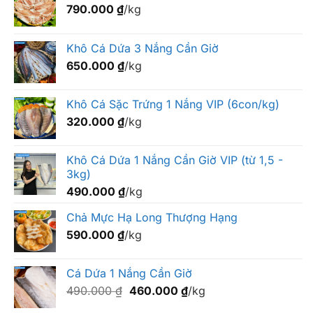
nhà
790.000
₫
/kg
Khô Cá Dứa 3 Nắng Cần Giờ
650.000
₫
/kg
Khô Cá Sặc Trứng 1 Nắng VIP (6con/kg)
320.000
₫
/kg
Khô Cá Dứa 1 Nắng Cần Giờ VIP (từ 1,5 -
3kg)
490.000
₫
/kg
Chả Mực Hạ Long Thượng Hạng
590.000
₫
/kg
Cá Dứa 1 Nắng Cần Giờ
Giá
Giá
490.000
₫
460.000
₫
/kg
gốc
hiện