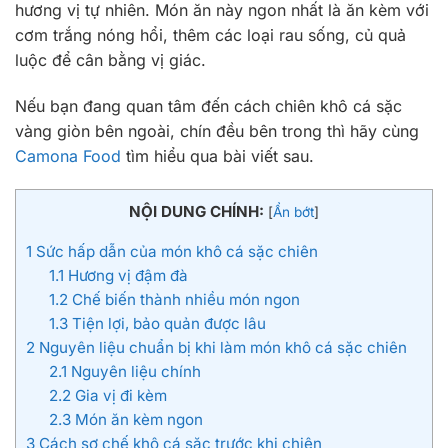
hương vị tự nhiên. Món ăn này ngon nhất là ăn kèm với
cơm trắng nóng hổi, thêm các loại rau sống, củ quả
luộc để cân bằng vị giác.
Nếu bạn đang quan tâm đến cách chiên khô cá sặc
vàng giòn bên ngoài, chín đều bên trong thì hãy cùng
Camona Food
tìm hiểu qua bài viết sau.
NỘI DUNG CHÍNH:
[
Ẩn bớt
]
1
Sức hấp dẫn của món khô cá sặc chiên
1.1
Hương vị đậm đà
1.2
Chế biến thành nhiều món ngon
1.3
Tiện lợi, bảo quản được lâu
2
Nguyên liệu chuẩn bị khi làm món khô cá sặc chiên
2.1
Nguyên liệu chính
2.2
Gia vị đi kèm
2.3
Món ăn kèm ngon
3
Cách sơ chế khô cá sặc trước khi chiên