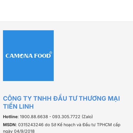
là:
tại
490.000 ₫.
là:
460.000 ₫.
CÔNG TY TNHH ĐẦU TƯ THƯƠNG MẠI
TIẾN LINH
Hotline
: 1900.88.6638 - 093.305.7722 (Zalo)
MSDN
: 0315243246 do Sở Kế hoạch và Đầu tư TPHCM cấp
ngày 04/9/2018