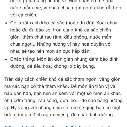
ớt, tỏi) giúp tăng hương vị. Hoặc bạn có thể pha
nước mắm me, vị chua chua ngọt ngọt cũng rất hợp
với cá chiên.
Gỏi xoài xanh khô cá sặc (hoặc đu đủ): Xoài chua
hoặc đu đủ bào sợi trộn cùng khô cá sặc chiên
giòn, thêm chút rau răm, đậu phộng, nước mắm
chua ngọt… Những hương vị này hòa quyện với
nhau sẽ tạo nên món ăn cực hấp dẫn.
Cháo trắng: Món ăn đơn giản nhưng đảm bảo dinh
dưỡng, dễ tiêu hóa, không lo đầy bụng.
Trên đây cách chiên khô cá sặc thơm ngon, vàng giòn
mà các bạn có thể tham khảo. Để món ăn tròn vị và
hấp dẫn hơn, bạn nên ăn kèm với một số món ăn khác
như cơm trắng, rau sống, dưa leo… để cân bằng hương
vị. Hy vọng với những chia sẻ trên sẽ giúp bạn có một
bữa cơm gia đình ngon miệng, đủ chất dinh dưỡng.