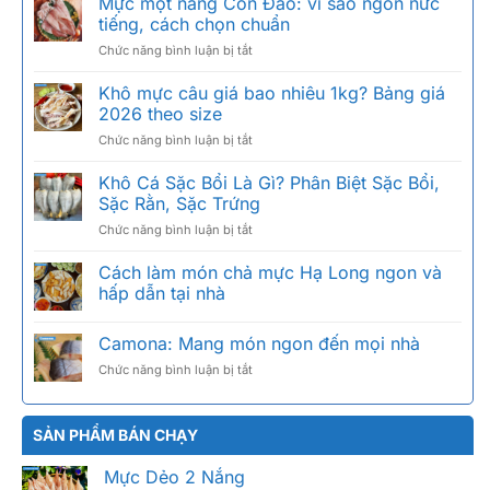
Mực một nắng Côn Đảo: vì sao ngon nức
tiếng, cách chọn chuẩn
ở
Chức năng bình luận bị tắt
Mực
một
Khô mực câu giá bao nhiêu 1kg? Bảng giá
nắng
2026 theo size
Côn
ở
Chức năng bình luận bị tắt
Đảo:
Khô
vì
mực
Khô Cá Sặc Bổi Là Gì? Phân Biệt Sặc Bổi,
sao
câu
ngon
Sặc Rằn, Sặc Trứng
giá
nức
ở
Chức năng bình luận bị tắt
bao
tiếng,
Khô
nhiêu
cách
Cá
Cách làm món chả mực Hạ Long ngon và
1kg?
chọn
Sặc
Bảng
hấp dẫn tại nhà
chuẩn
Bổi
giá
Là
2026
Camona: Mang món ngon đến mọi nhà
Gì?
theo
Phân
size
ở
Chức năng bình luận bị tắt
Biệt
Camona:
Sặc
Mang
Bổi,
món
SẢN PHẨM BÁN CHẠY
Sặc
ngon
Rằn,
đến
Sặc
Mực Dẻo 2 Nắng
mọi
Trứng