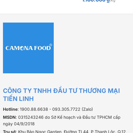
/kg
gốc
hiện
là:
tại
1.125.000 ₫.
là:
1.100.000 ₫.
CÔNG TY TNHH ĐẦU TƯ THƯƠNG MẠI
TIẾN LINH
Hotline
: 1900.88.6638 - 093.305.7722 (Zalo)
MSDN
: 0315243246 do Sở Kế hoạch và Đầu tư TPHCM cấp
ngày 04/9/2018
Trụ sở
: Khu Bảo Ngọc Garden, Đường TL44, P.Thạnh Lộc, Q.12,