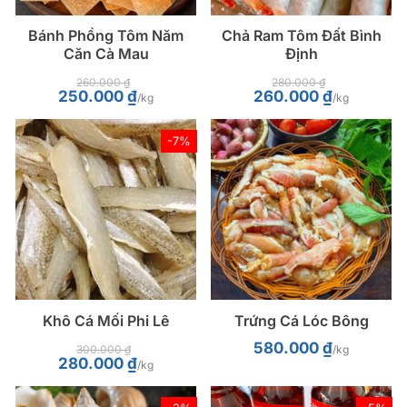
Bánh Phồng Tôm Năm
Chả Ram Tôm Đất Bình
Căn Cà Mau
Định
260.000
₫
280.000
₫
Giá
Giá
Giá
Giá
250.000
₫
260.000
₫
/kg
/kg
gốc
hiện
gốc
hiện
là:
tại
là:
tại
260.000 ₫.
là:
280.000 ₫.
là:
250.000 ₫.
260.000 ₫.
-7%
Khô Cá Mối Phi Lê
Trứng Cá Lóc Bông
580.000
₫
300.000
₫
/kg
Giá
Giá
280.000
₫
/kg
gốc
hiện
là:
tại
300.000 ₫.
là:
280.000 ₫.