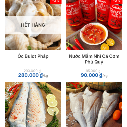
-3%
-5%
HẾT HÀNG
Ốc Bulot Pháp
Nước Mắm Nhĩ Cá Cơm
Phú Quý
290.000
₫
95.000
₫
Giá
Giá
Giá
Giá
280.000
₫
90.000
₫
/kg
/kg
gốc
hiện
gốc
hiện
là:
tại
là:
tại
290.000 ₫.
là:
95.000 ₫.
là:
280.000 ₫.
90.000 ₫.