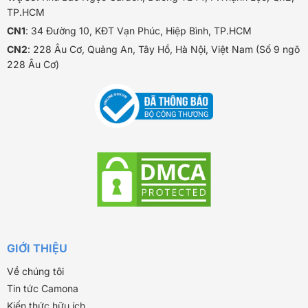
TP.HCM
CN1
: 34 Đường 10, KĐT Vạn Phúc, Hiệp Bình, TP.HCM
CN2
: 228 Âu Cơ, Quảng An, Tây Hồ, Hà Nội, Việt Nam (Số 9 ngõ
228 Âu Cơ)
GIỚI THIỆU
Về chúng tôi
Tin tức Camona
Kiến thức hữu ích