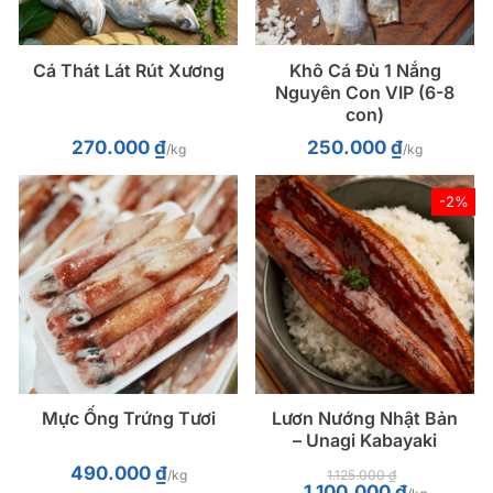
Cá Thát Lát Rút Xương
Khô Cá Đù 1 Nắng
Nguyên Con VIP (6-8
con)
270.000
₫
250.000
₫
/kg
/kg
-2%
Mực Ống Trứng Tươi
Lươn Nướng Nhật Bản
– Unagi Kabayaki
490.000
₫
/kg
1.125.000
₫
Giá
Giá
1.100.000
₫