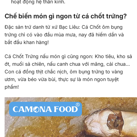
hoạt động hệ thần kinh.
Chế biến món gì ngon từ cá chốt trứng?
Đặc sản trứ danh từ xứ Bạc Liêu: Cá Chốt ôm bụng
trứng chỉ có vào đầu mùa mưa, nay đã hiếm dần và
bắt đầu khan hàng!
Cá Chốt Trứng nấu món gì cũng ngon: Kho tiêu, kho sả
ớt, muối sả chiên, nấu canh chua với măng, cải chua…
Con cá đồng thịt chắc nịch, ôm bụng trứng to vàng
ươm, vừa béo vừa bùi, thực sự là món ngon tuyệt
phẩm!