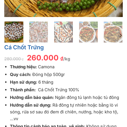
Cá Chốt Trứng
Giá
260.000
Giá
₫
280.000
/kg
gốc
hiện
₫
là:
tại
Thương hiệu:
Camona
280.000 ₫.
là:
260.000 ₫.
Quy cách:
Đóng hộp 500gr
Hạn sử dụng:
6 tháng
Thành phần:
Cá Chốt Trứng 100%
Hướng dẫn bảo quản:
Ngăn đông tủ lạnh hoặc tủ đông
Hướng dẫn sử dụng:
Rã đông tự nhiên hoặc bằng lò vi
sóng, rửa sơ sau đó đem đi chiên, nướng, hoặc kho tộ,
…vv
Thông tin cảnh báo an toàn, vệ sinh:
Không sử dụng