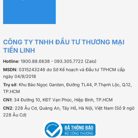
CÔNG TY TNHH ĐẦU TƯ THƯƠNG MẠI
TIẾN LINH
Hotline
: 1900.88.6638 - 093.305.7722 (Zalo)
MSDN
: 0315243246 do Sở Kế hoạch và Đầu tư TPHCM cấp
ngày 04/9/2018
Trụ sở
: Khu Bảo Ngọc Garden, Đường TL44, P.Thạnh Lộc, Q.12,
TP.HCM
CN1
: 34 Đường 10, KĐT Vạn Phúc, Hiệp Bình, TP.HCM
CN2
: 228 Âu Cơ, Quảng An, Tây Hồ, Hà Nội, Việt Nam (Số 9 ngõ
228 Âu Cơ)