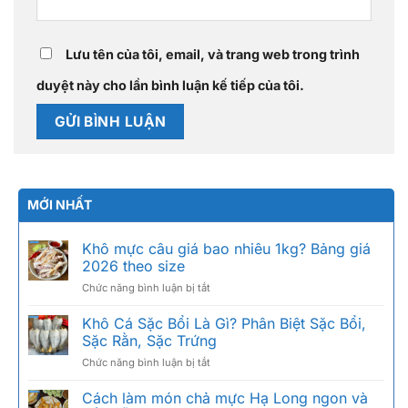
Lưu tên của tôi, email, và trang web trong trình
duyệt này cho lần bình luận kế tiếp của tôi.
MỚI NHẤT
Khô mực câu giá bao nhiêu 1kg? Bảng giá
2026 theo size
ở
Chức năng bình luận bị tắt
Khô
mực
Khô Cá Sặc Bổi Là Gì? Phân Biệt Sặc Bổi,
câu
Sặc Rằn, Sặc Trứng
giá
ở
Chức năng bình luận bị tắt
bao
Khô
nhiêu
Cá
Cách làm món chả mực Hạ Long ngon và
1kg?
Sặc