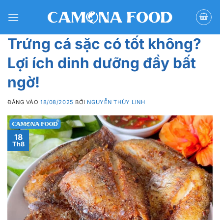
Bỏ
qua
nội
Trứng cá sặc có tốt không?
dung
Lợi ích dinh dưỡng đầy bất
ngờ!
ĐĂNG VÀO
18/08/2025
BỞI
NGUYỄN THÙY LINH
18
Th8