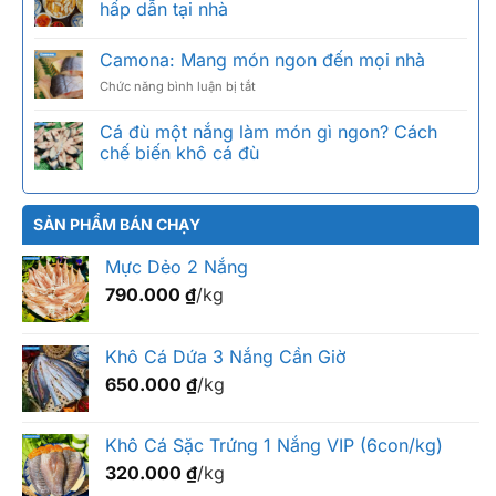
Bảng
hấp dẫn tại nhà
Bổi
giá
Là
2026
Camona: Mang món ngon đến mọi nhà
Gì?
theo
Phân
size
ở
Chức năng bình luận bị tắt
Biệt
Camona:
Sặc
Mang
Cá đù một nắng làm món gì ngon? Cách
Bổi,
món
chế biến khô cá đù
Sặc
ngon
Rằn,
đến
Sặc
mọi
Trứng
nhà
SẢN PHẨM BÁN CHẠY
Mực Dẻo 2 Nắng
790.000
₫
/kg
Khô Cá Dứa 3 Nắng Cần Giờ
650.000
₫
/kg
Khô Cá Sặc Trứng 1 Nắng VIP (6con/kg)
320.000
₫
/kg