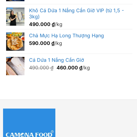
Khô Cá Dứa 1 Nắng Cần Giờ VIP (từ 1,5 -
3kg)
490.000
₫
/kg
Chả Mực Hạ Long Thượng Hạng
590.000
₫
/kg
Cá Dứa 1 Nắng Cần Giờ
Giá
Giá
490.000
₫
460.000
₫
/kg
gốc
hiện
là:
tại
490.000 ₫.
là:
460.000 ₫.