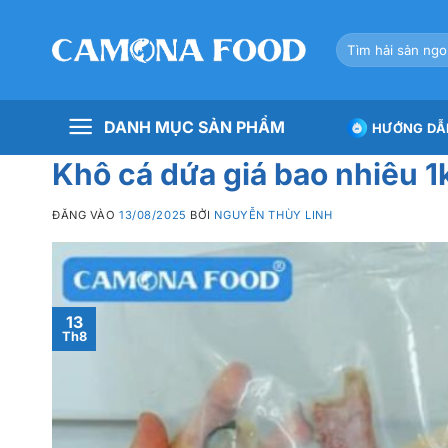
Bỏ
qua
Tìm
nội
kiếm:
dung
DANH MỤC SẢN PHẨM
HƯỚNG DẪ
Khô cá dứa giá bao nhiêu 1
ĐĂNG VÀO
13/08/2025
BỞI
NGUYỄN THÙY LINH
13
Th8