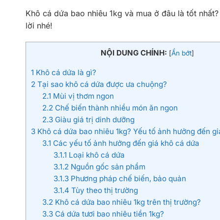
Khô cá dứa bao nhiêu 1kg và mua ở đâu là tốt nhất?
lời nhé!
NỘI DUNG CHÍNH:
[
Ẩn bớt
]
1
Khô cá dứa là gì?
2
Tại sao khô cá dứa được ưa chuộng?
2.1
Mùi vị thơm ngon
2.2
Chế biến thành nhiều món ăn ngon
2.3
Giàu giá trị dinh dưỡng
3
Khô cá dứa bao nhiêu 1kg? Yếu tố ảnh hưởng đến gi
3.1
Các yếu tố ảnh hưởng đến giá khô cá dứa
3.1.1
Loại khô cá dứa
3.1.2
Nguồn gốc sản phẩm
3.1.3
Phương pháp chế biến, bảo quản
3.1.4
Tùy theo thị trường
3.2
Khô cá dứa bao nhiêu 1kg trên thị trường?
3.3
Cá dứa tươi bao nhiêu tiền 1kg?