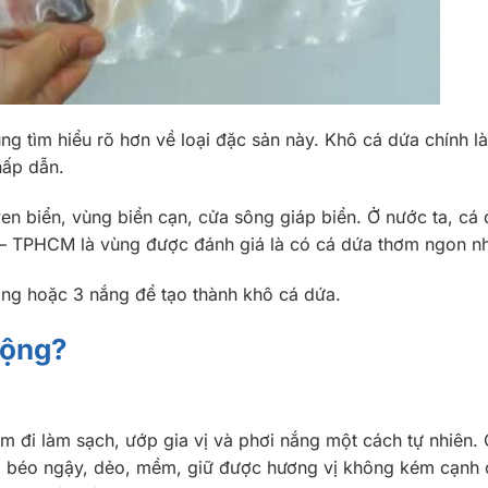
ùng tìm hiểu rõ hơn về loại đặc sản này. Khô cá dứa chính l
hấp dẫn.
ven biển, vùng biển cạn, cửa sông giáp biển. Ở nước ta, cá
 – TPHCM là vùng được đánh giá là có cá dứa thơm ngon n
nắng hoặc 3 nắng để tạo thành khô cá dứa.
uộng?
m đi làm sạch, ướp gia vị và phơi nắng một cách tự nhiên. 
, béo ngậy, dẻo, mềm, giữ được hương vị không kém cạnh 