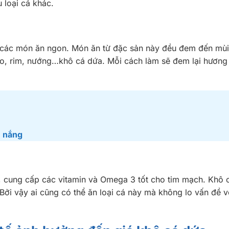
u loại cá khác.
ều các món ăn ngon. Món ăn từ đặc sản này đều đem đến mù
xào, rim, nướng…khô cá dứa. Mỗi cách làm sẽ đem lại hương
1 nắng
o, cung cấp các vitamin và Omega 3 tốt cho tim mạch.
Khô 
ởi vậy ai cũng có thể ăn loại cá này mà không lo vấn đề v