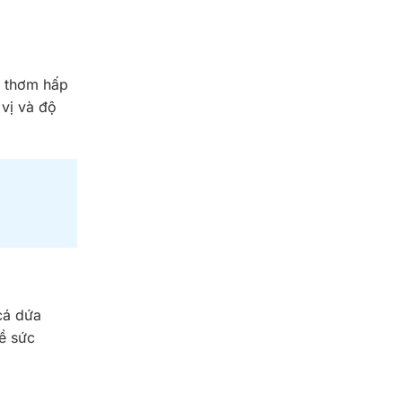
i thơm hấp
 vị và độ
cá dứa
ề sức