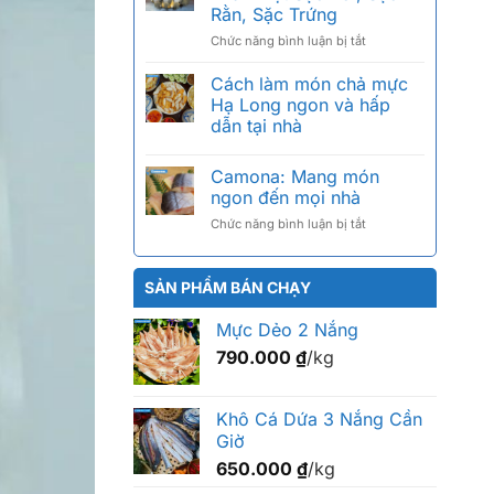
giá
tiếng,
Rằn, Sặc Trứng
bao
cách
ở
Chức năng bình luận bị tắt
nhiêu
chọn
Khô
1kg?
chuẩn
Cá
Bảng
Cách làm món chả mực
Sặc
giá
Hạ Long ngon và hấp
Bổi
2026
dẫn tại nhà
Là
theo
Gì?
size
Phân
Camona: Mang món
Biệt
ngon đến mọi nhà
Sặc
ở
Chức năng bình luận bị tắt
Bổi,
Camona:
Sặc
Mang
Rằn,
món
Sặc
SẢN PHẨM BÁN CHẠY
ngon
Trứng
đến
Mực Dẻo 2 Nắng
mọi
790.000
₫
/kg
nhà
Khô Cá Dứa 3 Nắng Cần
Giờ
650.000
₫
/kg