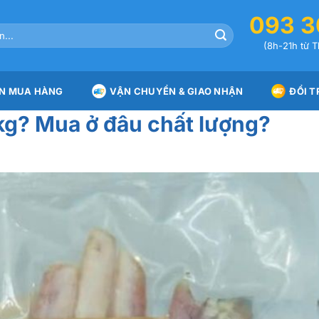
093 3
(8h-21h từ T
N MUA HÀNG
VẬN CHUYỂN & GIAO NHẬN
ĐỔI T
kg? Mua ở đâu chất lượng?