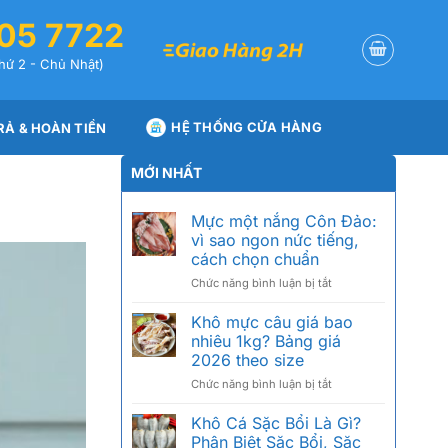
05 7722
hứ 2 - Chủ Nhật)
HỆ THỐNG CỬA HÀNG
RẢ & HOÀN TIỀN
MỚI NHẤT
Mực một nắng Côn Đảo:
vì sao ngon nức tiếng,
cách chọn chuẩn
ở
Chức năng bình luận bị tắt
Mực
một
Khô mực câu giá bao
nắng
nhiêu 1kg? Bảng giá
Côn
2026 theo size
Đảo:
ở
Chức năng bình luận bị tắt
vì
Khô
sao
mực
ngon
Khô Cá Sặc Bổi Là Gì?
câu
nức
Phân Biệt Sặc Bổi, Sặc