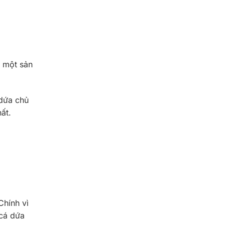
à một sản
 dứa chủ
hất.
Chính vì
cá dứa