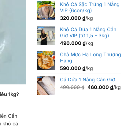
Khô Cá Sặc Trứng 1 Nắng
VIP (6con/kg)
320.000
₫
/kg
Khô Cá Dứa 1 Nắng Cần
Giờ VIP (từ 1,5 - 3kg)
490.000
₫
/kg
Chả Mực Hạ Long Thượng
Hạng
590.000
₫
/kg
Cá Dứa 1 Nắng Cần Giờ
Giá
Giá
490.000
₫
460.000
₫
/kg
gốc
hiện
iêu 1kg?
là:
tại
490.000 ₫.
là:
460.000 ₫
biển Cần
i khô cá