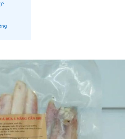
g?
ợng