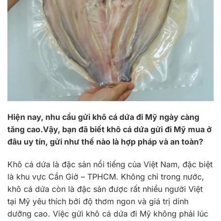
Hiện nay, nhu cầu gửi khô cá dứa đi Mỹ ngày càng
tăng cao.Vậy, bạn đã biết khô cá dứa gửi đi Mỹ mua ở
đâu uy tín, gửi như thế nào là hợp pháp và an toàn?
Khô cá dứa là đặc sản nổi tiếng của Việt Nam, đặc biệt
là khu vực Cần Giờ – TPHCM. Không chỉ trong nước,
khô cá dứa còn là đặc sản được rất nhiều người Việt
tại Mỹ yêu thích bởi độ thơm ngon và giá trị dinh
dưỡng cao. Việc gửi khô cá dứa đi Mỹ không phải lúc