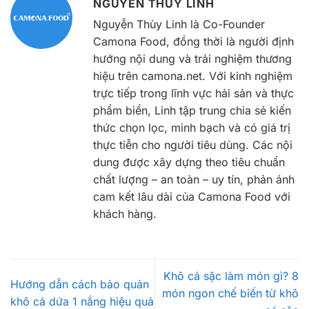
NGUYỄN THÙY LINH
Nguyễn Thùy Linh là Co-Founder
Camona Food, đồng thời là người định
hướng nội dung và trải nghiệm thương
hiệu trên camona.net. Với kinh nghiệm
trực tiếp trong lĩnh vực hải sản và thực
phẩm biển, Linh tập trung chia sẻ kiến
thức chọn lọc, minh bạch và có giá trị
thực tiễn cho người tiêu dùng. Các nội
dung được xây dựng theo tiêu chuẩn
chất lượng – an toàn – uy tín, phản ánh
cam kết lâu dài của Camona Food với
khách hàng.
Khô cá sặc làm món gì? 8
Hướng dẫn cách bảo quản
món ngon chế biến từ khô
khô cá dứa 1 nắng hiệu quả