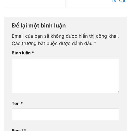
cá sặc
Để lại một bình luận
Email của bạn sẽ không được hiển thị công khai.
Các trường bắt buộc được đánh dấu
*
Bình luận
*
Tên
*
Email
*