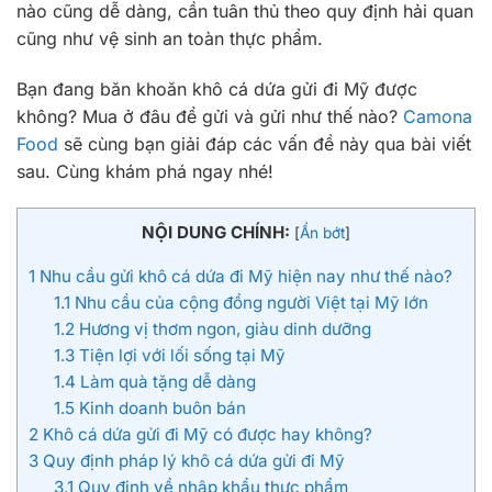
nào cũng dễ dàng, cần tuân thủ theo quy định hải quan
cũng như vệ sinh an toàn thực phẩm.
Bạn đang băn khoăn khô cá dứa gửi đi Mỹ được
không? Mua ở đâu để gửi và gửi như thế nào?
Camona
Food
sẽ cùng bạn giải đáp các vấn đề này qua bài viết
sau. Cùng khám phá ngay nhé!
NỘI DUNG CHÍNH:
[
Ẩn bớt
]
1
Nhu cầu gửi khô cá dứa đi Mỹ hiện nay như thế nào?
1.1
Nhu cầu của cộng đồng người Việt tại Mỹ lớn
1.2
Hương vị thơm ngon, giàu dinh dưỡng
1.3
Tiện lợi với lối sống tại Mỹ
1.4
Làm quà tặng dễ dàng
1.5
Kinh doanh buôn bán
2
Khô cá dứa gửi đi Mỹ có được hay không?
3
Quy định pháp lý khô cá dứa gửi đi Mỹ
3.1
Quy định về nhập khẩu thực phẩm