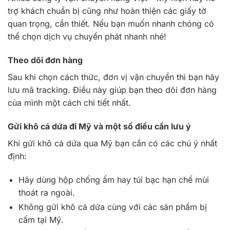
trợ khách chuẩn bị cũng như hoàn thiện các giấy tờ
quan trọng, cần thiết. Nếu bạn muốn nhanh chóng có
thể chọn dịch vụ chuyển phát nhanh nhé!
Theo dõi đơn hàng
Sau khi chọn cách thức, đơn vị vận chuyển thì bạn hãy
lưu mã tracking. Điều này giúp bạn theo dõi đơn hàng
của mình một cách chi tiết nhất.
Gửi khô cá dứa đi Mỹ và một số điều cần lưu ý
Khi gửi khô cá dứa qua Mỹ bạn cần có các chú ý nhất
định:
Hãy dùng hộp chống ẩm hay túi bạc hạn chế mùi
thoát ra ngoài.
Không gửi khô cá dứa cùng với các sản phẩm bị
cấm tại Mỹ.