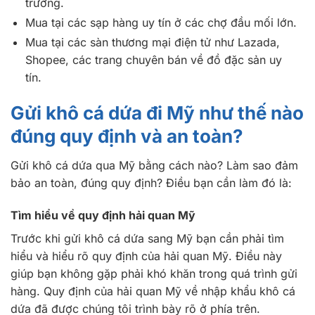
trường.
Mua tại các sạp hàng uy tín ở các chợ đầu mối lớn.
Mua tại các sàn thương mại điện tử như Lazada,
Shopee, các trang chuyên bán về đồ đặc sản uy
tín.
Gửi khô cá dứa đi Mỹ như thế nào
đúng quy định và an toàn?
Gửi khô cá dứa qua Mỹ bằng cách nào? Làm sao đảm
bảo an toàn, đúng quy định? Điều bạn cần làm đó là:
Tìm hiểu về quy định hải quan Mỹ
Trước khi gửi khô cá dứa sang Mỹ bạn cần phải tìm
hiểu và hiểu rõ quy định của hải quan Mỹ. Điều này
giúp bạn không gặp phải khó khăn trong quá trình gửi
hàng. Quy định của hải quan Mỹ về nhập khẩu khô cá
dứa đã được chúng tôi trình bày rõ ở phía trên.