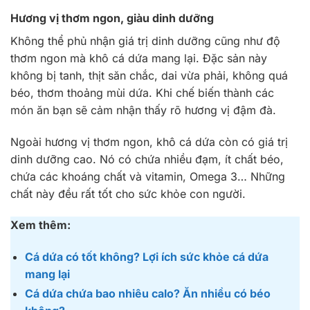
Hương vị thơm ngon, giàu dinh dưỡng
Không thể phủ nhận giá trị dinh dưỡng cũng như độ
thơm ngon mà khô cá dứa mang lại. Đặc sản này
không bị tanh, thịt săn chắc, dai vừa phải, không quá
béo, thơm thoảng mùi dứa. Khi chế biến thành các
món ăn bạn sẽ cảm nhận thấy rõ hương vị đậm đà.
Ngoài hương vị thơm ngon, khô cá dứa còn có giá trị
dinh dưỡng cao. Nó có chứa nhiều đạm, ít chất béo,
chứa các khoáng chất và vitamin, Omega 3… Những
chất này đều rất tốt cho sức khỏe con người.
Xem thêm:
Cá dứa có tốt không? Lợi ích sức khỏe cá dứa
mang lại
Cá dứa chứa bao nhiêu calo? Ăn nhiều có béo