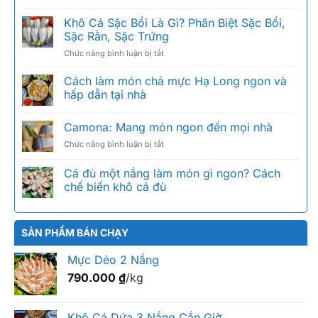
Khô
mực
Khô Cá Sặc Bổi Là Gì? Phân Biệt Sặc Bổi,
câu
Sặc Rằn, Sặc Trứng
giá
ở
Chức năng bình luận bị tắt
bao
Khô
nhiêu
Cá
Cách làm món chả mực Hạ Long ngon và
1kg?
Sặc
Bảng
hấp dẫn tại nhà
Bổi
giá
Là
2026
Camona: Mang món ngon đến mọi nhà
Gì?
theo
Phân
size
ở
Chức năng bình luận bị tắt
Biệt
Camona:
Sặc
Mang
Cá đù một nắng làm món gì ngon? Cách
Bổi,
món
chế biến khô cá đù
Sặc
ngon
Rằn,
đến
Sặc
mọi
Trứng
nhà
SẢN PHẨM BÁN CHẠY
Mực Dẻo 2 Nắng
790.000
₫
/kg
Khô Cá Dứa 3 Nắng Cần Giờ