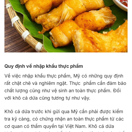
Quy định về nhập khẩu thực phẩm
Về việc nhập khẩu thực phẩm, Mỹ có những quy định
rất chặt chẽ và nghiêm ngặt. Thực phẩm cần đảm bảo
chất lượng cũng như vệ sinh an toàn thực phẩm. Đối
với khô cá dứa cũng tương tự như vậy.
Khô cá dứa trước khi gửi qua Mỹ cần phải được kiểm
tra kỹ càng, có chứng nhận an toàn thực phẩm từ các
cơ quan có thẩm quyền tại Việt Nam. Khô cá dứa