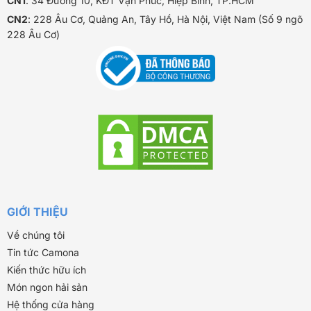
CN1
: 34 Đường 10, KĐT Vạn Phúc, Hiệp Bình, TP.HCM
CN2
: 228 Âu Cơ, Quảng An, Tây Hồ, Hà Nội, Việt Nam (Số 9 ngõ
228 Âu Cơ)
GIỚI THIỆU
Về chúng tôi
Tin tức Camona
Kiến thức hữu ích
Món ngon hải sản
Hệ thống cửa hàng