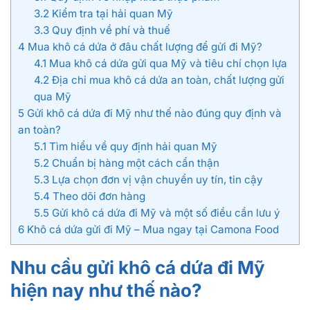
3.2
Kiểm tra tại hải quan Mỹ
3.3
Quy định về phí và thuế
4
Mua khô cá dứa ở đâu chất lượng để gửi đi Mỹ?
4.1
Mua khô cá dứa gửi qua Mỹ và tiêu chí chọn lựa
4.2
Địa chỉ mua khô cá dứa an toàn, chất lượng gửi
qua Mỹ
5
Gửi khô cá dứa đi Mỹ như thế nào đúng quy định và
an toàn?
5.1
Tìm hiểu về quy định hải quan Mỹ
5.2
Chuẩn bị hàng một cách cẩn thận
5.3
Lựa chọn đơn vị vận chuyển uy tín, tin cậy
5.4
Theo dõi đơn hàng
5.5
Gửi khô cá dứa đi Mỹ và một số điều cần lưu ý
6
Khô cá dứa gửi đi Mỹ – Mua ngay tại Camona Food
Nhu cầu gửi khô cá dứa đi Mỹ
hiện nay như thế nào?