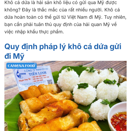
Khô cá dứa là hải sản khô liệu có gửi qua Mỹ được
không? Đây là thắc mắc của rất nhiều người. Khô cá
dứa hoàn toàn có thể gửi từ Việt Nam đi Mỹ. Tuy nhiên,
bạn cần phải tuân thủ quy định của hải quan Mỹ về
việc nhập khẩu thực phẩm.
Quy định pháp lý khô cá dứa gửi
đi Mỹ