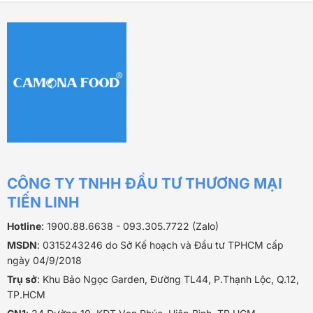
CÔNG TY TNHH ĐẦU TƯ THƯƠNG MẠI
TIẾN LINH
Hotline
: 1900.88.6638 - 093.305.7722 (Zalo)
MSDN
: 0315243246 do Sở Kế hoạch và Đầu tư TPHCM cấp
ngày 04/9/2018
Trụ sở
: Khu Bảo Ngọc Garden, Đường TL44, P.Thạnh Lộc, Q.12,
TP.HCM