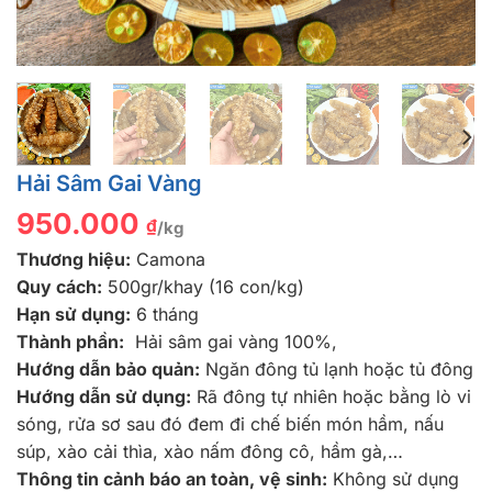
Hải Sâm Gai Vàng
950.000
₫
/kg
Thương hiệu:
Camona
Quy cách:
500gr/khay (16 con/kg)
Hạn sử dụng:
6 tháng
Thành phần:
Hải sâm gai vàng 100%,
Hướng dẫn bảo quản:
Ngăn đông tủ lạnh hoặc tủ đông
Hướng dẫn sử dụng:
Rã đông tự nhiên hoặc bằng lò vi
sóng, rửa sơ sau đó đem đi chế biến món hầm, nấu
súp, xào cải thìa, xào nấm đông cô, hầm gà,…
Thông tin cảnh báo an toàn, vệ sinh:
Không sử dụng