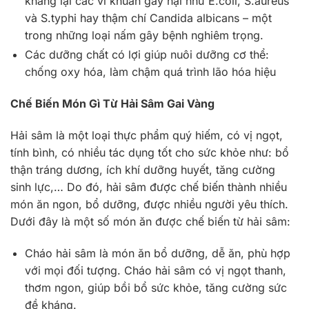
kháng lại các vi khuẩn gây hại như E.coli, S.aureus
và S.typhi hay thậm chí Candida albicans – một
trong những loại nấm gây bệnh nghiêm trọng.
Các dưỡng chất có lợi giúp nuôi dưỡng cơ thể:
chống oxy hóa, làm chậm quá trình lão hóa hiệu
Chế Biến Món Gì Từ Hải Sâm Gai Vàng
Hải sâm là một loại thực phẩm quý hiếm, có vị ngọt,
tính bình, có nhiều tác dụng tốt cho sức khỏe như: bổ
thận tráng dương, ích khí dưỡng huyết, tăng cường
sinh lực,… Do đó, hải sâm được chế biến thành nhiều
món ăn ngon, bổ dưỡng, được nhiều người yêu thích.
Dưới đây là một số món ăn được chế biến từ hải sâm:
Cháo hải sâm là món ăn bổ dưỡng, dễ ăn, phù hợp
với mọi đối tượng. Cháo hải sâm có vị ngọt thanh,
thơm ngon, giúp bồi bổ sức khỏe, tăng cường sức
đề kháng.