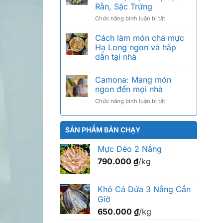
giá
tiếng,
Rằn, Sặc Trứng
bao
cách
ở
Chức năng bình luận bị tắt
nhiêu
chọn
Khô
1kg?
chuẩn
Cá
Bảng
Cách làm món chả mực
Sặc
giá
Hạ Long ngon và hấp
Bổi
2026
dẫn tại nhà
Là
theo
Gì?
size
Phân
Camona: Mang món
Biệt
ngon đến mọi nhà
Sặc
ở
Chức năng bình luận bị tắt
Bổi,
Camona:
Sặc
Mang
Rằn,
món
Sặc
SẢN PHẨM BÁN CHẠY
ngon
Trứng
đến
Mực Dẻo 2 Nắng
mọi
790.000
₫
/kg
nhà
Khô Cá Dứa 3 Nắng Cần
Giờ
650.000
₫
/kg