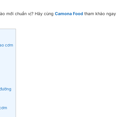
nào mới chuẩn vị? Hãy cùng
Camona Food
tham khảo ngay b
hao cơm
 đường
 cơm