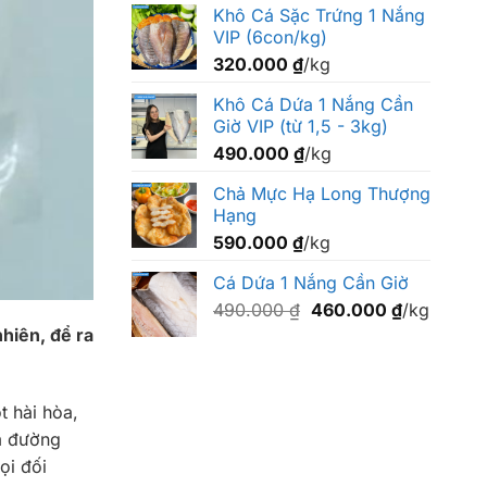
Khô Cá Sặc Trứng 1 Nắng
VIP (6con/kg)
320.000
₫
/kg
Khô Cá Dứa 1 Nắng Cần
Giờ VIP (từ 1,5 - 3kg)
490.000
₫
/kg
Chả Mực Hạ Long Thượng
Hạng
590.000
₫
/kg
Cá Dứa 1 Nắng Cần Giờ
Giá
Giá
490.000
₫
460.000
₫
/kg
gốc
hiện
hiên, để ra
là:
tại
490.000 ₫.
là:
460.000 ₫
 hài hòa,
ắm đường
ọi đối