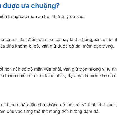
ệu được ưa chuộng?
iến trong các món ăn bởi những lý do sau:
họ cá tra, đặc điểm của loại cá này là thịt trắng, săn chắc, 
ịt cá dứa không bị bở, vẫn giữ được độ dai mềm đặc trưng.
ối hơn nên có độ mặn vừa phải, vẫn giữ trọn hương vị tự nh
ến thành nhiều món ăn khác nhau, đặc biệt là món khô cá d
 mùi thơm hấp dẫn chứ không có mùi hôi và tanh như các l
hấm đều vào từng thớ thịt mang đến hương đậm đà.