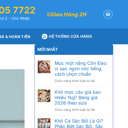
05 7722
hứ 2 - Chủ Nhật)
HỆ THỐNG CỬA HÀNG
RẢ & HOÀN TIỀN
MỚI NHẤT
Mực một nắng Côn Đảo:
vì sao ngon nức tiếng,
cách chọn chuẩn
ở
Chức năng bình luận bị tắt
Mực
một
Khô mực câu giá bao
nắng
nhiêu 1kg? Bảng giá
Côn
2026 theo size
Đảo:
ở
Chức năng bình luận bị tắt
vì
Khô
sao
mực
ngon
Khô Cá Sặc Bổi Là Gì?
câu
nức
Phân Biệt Sặc Bổi, Sặc