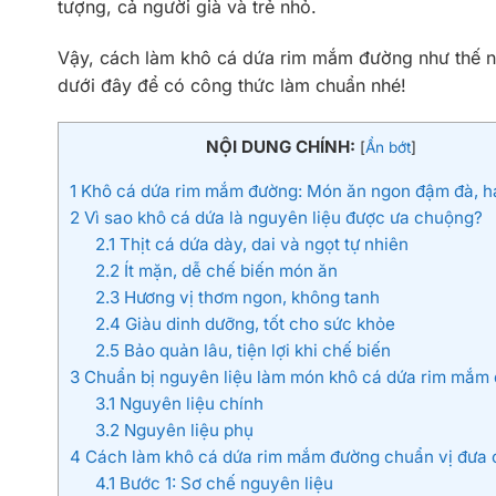
tượng, cả người già và trẻ nhỏ.
Vậy, cách làm khô cá dứa rim mắm đường như thế 
dưới đây để có công thức làm chuẩn nhé!
NỘI DUNG CHÍNH:
[
Ẩn bớt
]
1
Khô cá dứa rim mắm đường: Món ăn ngon đậm đà, 
2
Vì sao khô cá dứa là nguyên liệu được ưa chuộng?
2.1
Thịt cá dứa dày, dai và ngọt tự nhiên
2.2
Ít mặn, dễ chế biến món ăn
2.3
Hương vị thơm ngon, không tanh
2.4
Giàu dinh dưỡng, tốt cho sức khỏe
2.5
Bảo quản lâu, tiện lợi khi chế biến
3
Chuẩn bị nguyên liệu làm món khô cá dứa rim mắm
3.1
Nguyên liệu chính
3.2
Nguyên liệu phụ
4
Cách làm khô cá dứa rim mắm đường chuẩn vị đưa
4.1
Bước 1: Sơ chế nguyên liệu