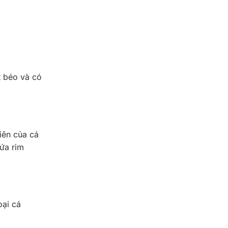
ít béo và có
iên của cá
ứa rim
oại cá