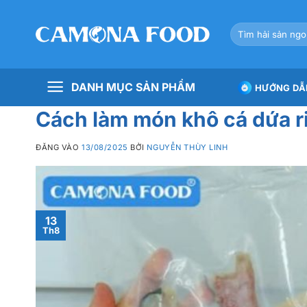
Bỏ
qua
Tìm
nội
kiếm:
dung
DANH MỤC SẢN PHẨM
HƯỚNG DẪ
Cách làm món khô cá dứa 
ĐĂNG VÀO
13/08/2025
BỞI
NGUYỄN THÙY LINH
13
Th8