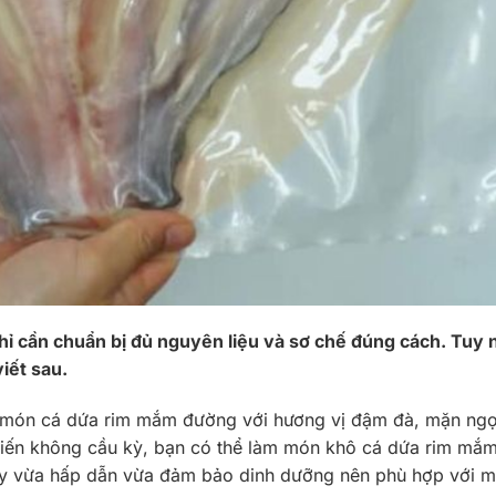
ỉ cần chuẩn bị đủ nguyên liệu và sơ chế đúng cách. Tuy n
iết sau.
a món cá dứa rim mắm đường với hương vị đậm đà, mặn ngọt
ế biến không cầu kỳ, bạn có thể làm món khô cá dứa rim m
ày vừa hấp dẫn vừa đảm bảo dinh dưỡng nên phù hợp với m