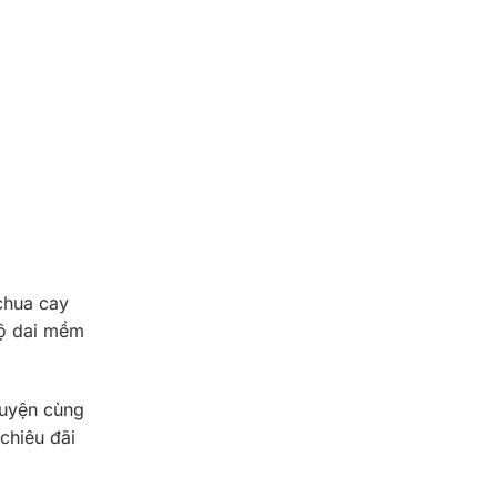
chua cay
độ dai mềm
quyện cùng
chiêu đãi