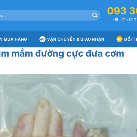
093 3
(8h-21h từ T
N MUA HÀNG
VẬN CHUYỂN & GIAO NHẬN
ĐỔI T
rim mắm đường cực đưa cơm