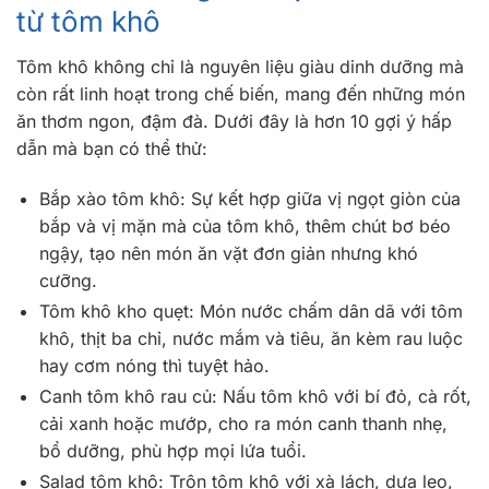
từ tôm khô
Tôm khô không chỉ là nguyên liệu giàu dinh dưỡng mà
còn rất linh hoạt trong chế biến, mang đến những món
ăn thơm ngon, đậm đà. Dưới đây là hơn 10 gợi ý hấp
dẫn mà bạn có thể thử:
Bắp xào tôm khô: Sự kết hợp giữa vị ngọt giòn của
bắp và vị mặn mà của tôm khô, thêm chút bơ béo
ngậy, tạo nên món ăn vặt đơn giản nhưng khó
cưỡng.
Tôm khô kho quẹt: Món nước chấm dân dã với tôm
khô, thịt ba chỉ, nước mắm và tiêu, ăn kèm rau luộc
hay cơm nóng thì tuyệt hảo.
Canh tôm khô rau củ: Nấu tôm khô với bí đỏ, cà rốt,
cải xanh hoặc mướp, cho ra món canh thanh nhẹ,
bổ dưỡng, phù hợp mọi lứa tuổi.
Salad tôm khô: Trộn tôm khô với xà lách, dưa leo,