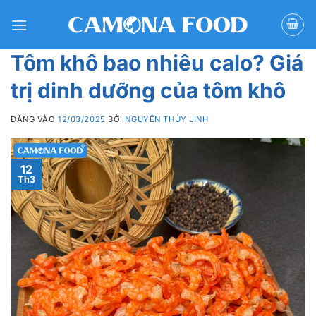
Bỏ
qua
nội
Tôm khô bao nhiêu calo? Giá
dung
trị dinh dưỡng của tôm khô
ĐĂNG VÀO
12/03/2025
BỞI
NGUYỄN THÙY LINH
12
Th3