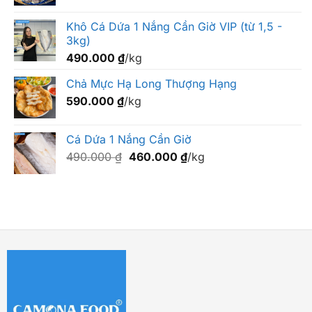
Khô Cá Dứa 1 Nắng Cần Giờ VIP (từ 1,5 -
3kg)
490.000
₫
/kg
Chả Mực Hạ Long Thượng Hạng
590.000
₫
/kg
Cá Dứa 1 Nắng Cần Giờ
Giá
Giá
490.000
₫
460.000
₫
/kg
gốc
hiện
là:
tại
490.000 ₫.
là:
460.000 ₫.