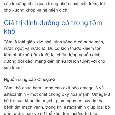
các khoáng chất quan trọng như canxi, sắt, kẽm, tốt
cho xương khớp và hệ miễn dịch.
Giá trị dinh dưỡng có trong tôm
khô
Tôm là loài giáp xác nhỏ, sinh sống ở cả nước mặn,
nước ngọt và nước lợ. Dù có kích thước khiêm tốn,
tôm phơi khô (tôm khô) lại chứa đựng nguồn dinh
dưỡng dồi dào, mang đến nhiều lợi ích tuyệt vời cho
sức khỏe.
Nguồn cung cấp Omega-3
Tôm khô chứa hàm lượng cao axit béo omega-3 và
astaxanthin – một chất chống oxy hóa mạnh. Omega-3
hỗ trợ sức khỏe tim mạch, giảm nguy cơ suy tim và
bệnh tim mạch vành, trong khi astaxanthin giúp loại bỏ
gốc tự do, bảo vệ cơ thể khỏi tổn thương tế bào.