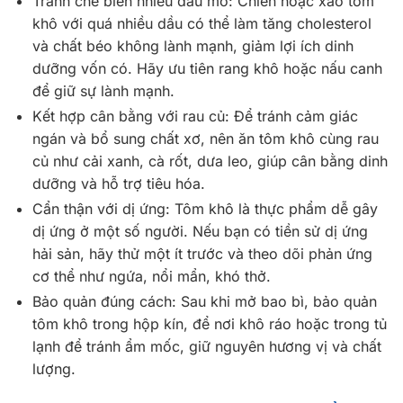
Tránh chế biến nhiều dầu mỡ: Chiên hoặc xào tôm
khô với quá nhiều dầu có thể làm tăng cholesterol
và chất béo không lành mạnh, giảm lợi ích dinh
dưỡng vốn có. Hãy ưu tiên rang khô hoặc nấu canh
để giữ sự lành mạnh.
Kết hợp cân bằng với rau củ: Để tránh cảm giác
ngán và bổ sung chất xơ, nên ăn tôm khô cùng rau
củ như cải xanh, cà rốt, dưa leo, giúp cân bằng dinh
dưỡng và hỗ trợ tiêu hóa.
Cẩn thận với dị ứng: Tôm khô là thực phẩm dễ gây
dị ứng ở một số người. Nếu bạn có tiền sử dị ứng
hải sản, hãy thử một ít trước và theo dõi phản ứng
cơ thể như ngứa, nổi mẩn, khó thở.
Bảo quản đúng cách: Sau khi mở bao bì, bảo quản
tôm khô trong hộp kín, để nơi khô ráo hoặc trong tủ
lạnh để tránh ẩm mốc, giữ nguyên hương vị và chất
lượng.