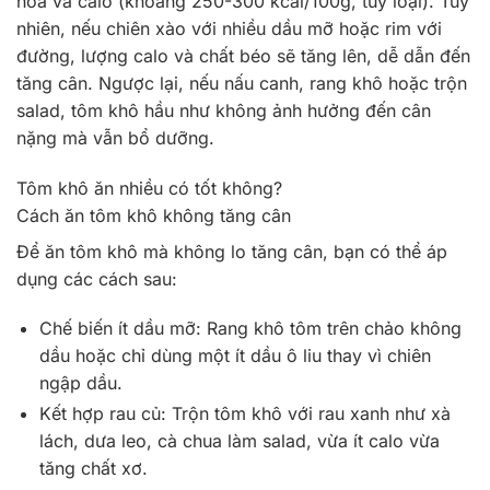
hòa và calo (khoảng 250-300 kcal/100g, tùy loại). Tuy
nhiên, nếu chiên xào với nhiều dầu mỡ hoặc rim với
đường, lượng calo và chất béo sẽ tăng lên, dễ dẫn đến
tăng cân. Ngược lại, nếu nấu canh, rang khô hoặc trộn
salad, tôm khô hầu như không ảnh hưởng đến cân
nặng mà vẫn bổ dưỡng.
Tôm khô ăn nhiều có tốt không?
Cách ăn tôm khô không tăng cân
Để ăn tôm khô mà không lo tăng cân, bạn có thể áp
dụng các cách sau:
Chế biến ít dầu mỡ: Rang khô tôm trên chảo không
dầu hoặc chỉ dùng một ít dầu ô liu thay vì chiên
ngập dầu.
Kết hợp rau củ: Trộn tôm khô với rau xanh như xà
lách, dưa leo, cà chua làm salad, vừa ít calo vừa
tăng chất xơ.