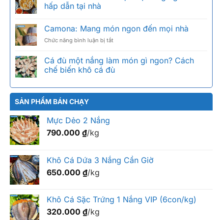
Sặc
Bảng
hấp dẫn tại nhà
Bổi
giá
Là
2026
Camona: Mang món ngon đến mọi nhà
Gì?
theo
Phân
size
ở
Chức năng bình luận bị tắt
Biệt
Camona:
Sặc
Mang
Cá đù một nắng làm món gì ngon? Cách
Bổi,
món
chế biến khô cá đù
Sặc
ngon
Rằn,
đến
Sặc
mọi
Trứng
nhà
SẢN PHẨM BÁN CHẠY
Mực Dẻo 2 Nắng
790.000
₫
/kg
Khô Cá Dứa 3 Nắng Cần Giờ
650.000
₫
/kg
Khô Cá Sặc Trứng 1 Nắng VIP (6con/kg)
320.000
₫
/kg