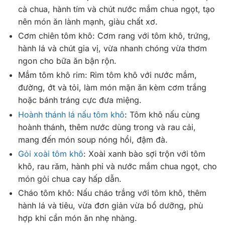
cà chua, hành tím và chút nước mắm chua ngọt, tạo
nên món ăn lành mạnh, giàu chất xơ.
Cơm chiên tôm khô: Cơm rang với tôm khô, trứng,
hành lá và chút gia vị, vừa nhanh chóng vừa thơm
ngon cho bữa ăn bận rộn.
Mắm tôm khô rim: Rim tôm khô với nước mắm,
đường, ớt và tỏi, làm món mặn ăn kèm cơm trắng
hoặc bánh tráng cực đưa miệng.
Hoành thánh lá nấu tôm khô
: Tôm khô nấu cùng
hoành thánh, thêm nước dùng trong và rau cải,
mang đến món soup nóng hổi, đậm đà.
Gỏi xoài tôm khô
: Xoài xanh bào sợi trộn với tôm
khô, rau răm, hành phi và nước mắm chua ngọt, cho
món gỏi chua cay hấp dẫn.
Cháo tôm khô: Nấu cháo trắng với tôm khô, thêm
hành lá và tiêu, vừa đơn giản vừa bổ dưỡng, phù
hợp khi cần món ăn nhẹ nhàng.