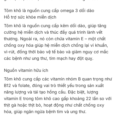
Tôm khô là nguồn cung cấp omega 3 dồi dào
Hỗ trợ sức khỏe miễn dịch
Tôm khô là nguồn cung cấp kẽm dồi dào, giúp tăng
cường hệ miễn dịch và thúc đẩy quá trình lành vết
thương. Ngoài ra, nó còn chứa vitamin E – một chất
chống oxy hóa giúp hệ miễn dịch chống lại vi khuẩn,
vi-rút, đồng thời bảo vệ tế bào và giảm nguy cơ mắc
các bệnh như ung thư, tim mạch hay đột quỵ.
Nguồn vitamin hữu ích
Tôm khô cung cấp các vitamin nhóm B quan trọng như
B12 và folate, đóng vai trò thiết yếu trong sản xuất
năng lượng và tái tạo hồng cầu. Đặc biệt, lượng
vitamin E trong tôm khô cao gấp khoảng 22 lần so với
thịt gà hoặc thịt bò, hoạt động như chất chống oxy
hóa, giúp ngăn ngừa bệnh tim và ung thư.