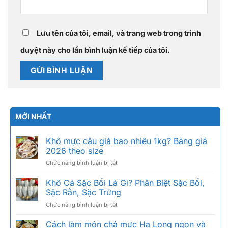
Lưu tên của tôi, email, và trang web trong trình
duyệt này cho lần bình luận kế tiếp của tôi.
MỚI NHẤT
Khô mực câu giá bao nhiêu 1kg? Bảng giá
2026 theo size
ở
Chức năng bình luận bị tắt
Khô
mực
Khô Cá Sặc Bổi Là Gì? Phân Biệt Sặc Bổi,
câu
Sặc Rằn, Sặc Trứng
giá
ở
Chức năng bình luận bị tắt
bao
Khô
nhiêu
Cá
Cách làm món chả mực Hạ Long ngon và
1kg?